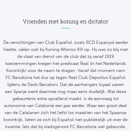
Frankr
Ma
Vrienden met koning en dictator
RC
Lig
Gi
België
De verrichtingen van Club Español, zoals RCD Espanyol eerder
heette, vielen ook bij Koning Alfonso XIII op. Hij was zo blij met
RC
Jup
de staat van dienst van de club dat zij vanaf 1919
toestemmingen kregen het predicaat Real (in het Nederlands
La
Koninklijk) voor de naam te dragen. Vanaf dat moment nam
Portu
FC Barcelona het dus op tegen Real Club Deportivo Español
CA
tijdens de Derbi Barceloní. Dat de aanhangers loyaal waren
Pri
CD
aan Spanje werd daarmee nog maar eens duidelijk. Wat deze
gebeurtenis extra opvallend maakt, is de aanvraag tot
Schot
CD 
autonomie van Catalonië een jaar eerder. Waar een groot deel
van de Catalanen zich het liefst los maakten van het Spaanse
Sco
Co
koninkrijk, lieten ze zich bij Español niet publiekelijk uit over de
kwestie. Iets dat bij stadsgenoot FC Barcelona wel gebeurde.