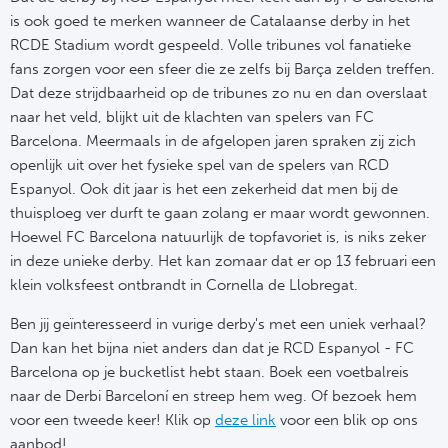
is ook goed te merken wanneer de Catalaanse derby in het
FC
RCDE Stadium wordt gespeeld. Volle tribunes vol fanatieke
fans zorgen voor een sfeer die ze zelfs bij Barça
zelden treffen.
Ben
Dat deze strijdbaarheid op de tribunes zo nu en dan overslaat
naar het veld, blijkt uit de klachten van spelers van FC
Sp
Barcelona. Meermaals in de afgelopen jaren spraken zij zich
openlijk uit over het fysieke spel van de spelers van RCD
SC
Espanyol. Ook dit jaar is het een zekerheid dat men bij de
thuisploeg ver durft te gaan zolang er maar wordt gewonnen.
Est
Hoewel FC Barcelona natuurlijk de topfavoriet is, is niks zeker
in deze unieke derby. Het kan zomaar dat er op 13 februari een
Ca
klein volksfeest ontbrandt in Cornella de Llobregat.
CD
Ben jij geïnteresseerd in vurige derby's met een uniek verhaal?
Dan kan het bijna niet anders dan dat je RCD Espanyol - FC
Es
Barcelona op je bucketlist hebt staan. Boek een voetbalreis
naar de Derbi Barceloní en streep hem weg. Of bezoek hem
Schot
voor een tweede keer! Klik op
deze link
voor een blik op ons
aanbod!