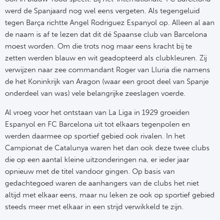
Tr
Bra
So
werd de Spanjaard nog wel eens vergeten. Als tegengeluid
Co
tegen Barça richtte Angel Rodriguez Espanyol op. Alleen al aan
Ver
Spanj
de naam is af te lezen dat dit dé Spaanse club van Barcelona
Su
moest worden. Om die trots nog maar eens kracht bij te
Arg
Rea
zetten werden blauw en wit geadopteerd als clubkleuren. Zij
Italië
verwijzen naar zee commandant Roger van Lluria die namens
FC
de het Koninkrijk van Aragon (waar een groot deel van Spanje
Ser
onderdeel van was) vele belangrijke zeeslagen voerde.
Atl
Al vroeg voor het ontstaan van La Liga in 1929 groeiden
Cop
Espanyol en FC Barcelona uit tot elkaars tegenpolen en
Val
werden daarmee op sportief gebied ook rivalen. In het
Duits
Sev
Campionat de Catalunya waren het dan ook deze twee clubs
die op een aantal kleine uitzonderingen na, er ieder jaar
Bu
Rea
opnieuw met de titel vandoor gingen. Op basis van
gedachtegoed waren de aanhangers van de clubs het niet
2. 
Ath
altijd met elkaar eens, maar nu leken ze ook op sportief gebied
steeds meer met elkaar in een strijd verwikkeld te zijn.
DF
Rea