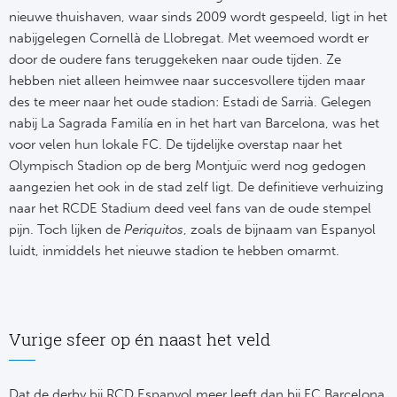
Ba
nieuwe thuishaven, waar sinds 2009 wordt gespeeld, ligt in het
nabijgelegen Cornellà de Llobregat. Met weemoed wordt er
He
door de oudere fans teruggekeken naar oude tijden. Ze
hebben niet alleen heimwee naar succesvollere tijden maar
Bo
des te meer naar het oude stadion: Estadi de Sarrià. Gelegen
nabij La Sagrada Familía en in het hart van Barcelona, was het
Uni
voor velen hun lokale FC. De tijdelijke overstap naar het
Olympisch Stadion op de berg Montjuïc werd nog gedogen
Ha
aangezien het ook in de stad zelf ligt. De definitieve verhuizing
naar het RCDE Stadium deed veel fans van de oude stempel
Frankr
pijn. Toch lijken de
Periquitos
, zoals de bijnaam van Espanyol
luidt, inmiddels het nieuwe stadion te hebben omarmt.
Par
Ol
Vurige sfeer op én naast het veld
OG
Portu
Dat de derby bij RCD Espanyol meer leeft dan bij FC Barcelona