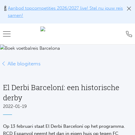
Aanbod topcompetities 2026/2027 live! Stel nu jouw reis
samen!
Teru
Teru
Teru
Teru
Teru
Alle w
Alle w
Alle w
Train
FAQ
Alle blogitems
Engel
Europ
Engel
Blog
Tr
Spanj
Conta
Ch
Liv
Tra
El Derbi Barceloní: een historische
Italië
Revie
Eu
Ma
derby
Train
Duits
Ons k
2022-01-19
Co
Man
Train
Frankr
Over 
Ars
Engel
Tr
Op 13 februari staat El Derbi Barceloní op het programma.
Portu
Offer
RCD Espanyol neemt het dan in eigen huis op tegen FC