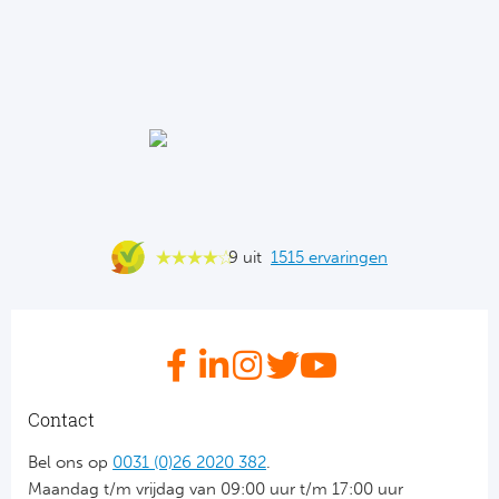
Riv
Rod
Sla
Boc
Fl
9 uit
1515 ervaringen
Wi
KS 
Fl
Contact
New
Bel ons op
0031 (0)26 2020 382
.
Maandag t/m vrijdag van 09:00 uur t/m 17:00 uur