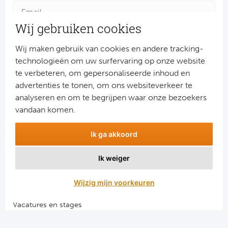
Wij gebruiken cookies
Wij maken gebruik van cookies en andere tracking-
technologieën om uw surfervaring op onze website
te verbeteren, om gepersonaliseerde inhoud en
advertenties te tonen, om ons websiteverkeer te
Aanmelden
analyseren en om te begrijpen waar onze bezoekers
Snel naar
vandaan komen.
Combinatiereizen voetbal en darts
Ik ga akkoord
Voetbalreizen FC Barcelona
Voetbalreizen Manchester City FC
Ik weiger
Voetbalreizen Manchester United
Voetbalreizen Liverpool FC
Wijzig mijn voorkeuren
Vacatures en stages
Voetbalgarant regeling