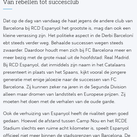
Van rebellen tot succesclub
Bo
Ma
Dat op de dag van vandaag de haat jegens de andere club van
Co
Barcelona bij RCD Espanyol het grootste is, mag dan ook een
kleine verrassing zijn. Het politieke aspect in de Derbi Barceloní
SS 
ebt steeds verder weg. Behaalde successen wegen steeds
Ud
zwaarder. Daardoor houdt men zich bij FC Barcelona meer en
meer bezig met de grote rivaal uit de hoofdstad: Real Madrid.
To
Bij RCD Espanyol, dat inmiddels zijn naam in het Catalaans
presenteert in plaats van het Spaans, kijkt vooral de jongere
generatie met enige jaloezie naar de successen van FC
Duits
Barcelona. Zij kunnen zeker na jaren in de Segunda Division
alleen maar dromen van landstitels en Europese prijzen. Zij
Bo
moeten het doen met de verhalen van de oude garde.
Ba
Ook de verhuizing van Espanyol heeft de rivaliteit geen goed
gedaan. Hoewel de afstand tussen Camp Nou en het RCDE
We
Stadium slechts een ruime acht kilometer is, speelt Espanyol
officieel niet meer binnen de stadsgrenzen van Barcelona. De