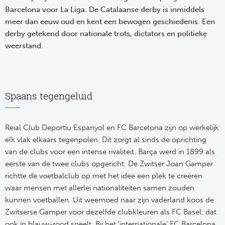
Su
Pr
Barcelona voor La Liga. De Catalaanse derby is inmiddels
Train
Turkij
Voetb
meer dan eeuw oud en kent een bewogen geschiedenis. Een
To
Ch
derby getekend door nationale trots, dictators en politieke
Tra
Schot
weerstand.
Ch
Le
Train
België
Cry
Le
Overi
Tr
Fu
Spaans tegengeluid
FA
Tra
De
Ev
Le
Reial Club Deportiu Espanyol en FC Barcelona zijn op werkelijk
Tra
Po
Ast
elk vlak elkaars tegenpolen. Dit zorgt al sinds de oprichting
Co
van de clubs voor een intense rivaliteit. Barça werd in 1899 als
Tr
Oos
Le
eerste van de twee clubs opgericht. De Zwitser Joan Gamper
Spanj
richtte de voetbalclub op met het idee een plek te creëren
Tr
Tsj
Ip
waar mensen met allerlei nationaliteiten samen zouden
Pri
kunnen voetballen. Uit weemoed naar zijn vaderland koos de
Tra
Ser
Qu
Zwitserse Gamper voor dezelfde clubkleuren als FC Basel, dat
Seg
ook in blauw-rood speelt. Bij het 'internationale' FC Barcelona