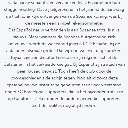
Cel
Turkij
Catalaanse separatisten vervloeken RCD Español om hun
stugge houding. Dat zij uitgerekend in het jaar na de aanvraag
Cá
Süp
de titel Koninklijk ontvangen van de Spaanse koning, was bij
de meesten een simpel rekensommetje.
Italië
Dat Español nauw verbonden is aan Spaanse trots, is niks
Overi
nieuws. Maar wanneer de Spaanse burgeroorlog zich
AC
ontvouwt, wordt de weerstand jegens RCD Español bij de
Ch
Catalanen alsmaar groter. Dat zij, dan wel niet uitgesproken,
Int
loyaal zijn aan dictator Franco en zijn regime, schiet de
Eks
Catalanen in het verkeerde keelgat. Bij Español zijn ze zich van
SS
Oos
geen kwaad bewust. Toch heeft de club door de
voorgeschiedenis de schijn tegen. Nog altijd zorgt deze
AS
Sup
opstapeling van historische gebeurtenissen voor weerstand
onder FC Barcelona-supporters, die in het bijzonder trots zijn
Ju
Sup
op Catalonië. Zeker onder de oudere generatie supporters
leeft de rivaliteit nog altijd enorm.
ACF
Lig
At
Bra