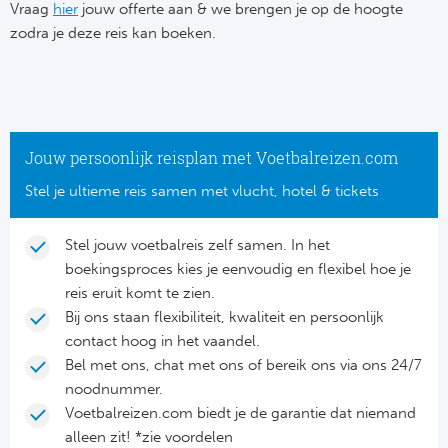
Su
Vraag
hier
jouw offerte aan & we brengen je op de hoogte
Pr
Train
zodra je deze reis kan boeken.
Turkij
Voetb
To
Ch
Tra
Schot
Ch
Le
Train
België
Cry
Le
Jouw persoonlijk reisplan met Voetbalreizen.com
Overi
Tr
Fu
Stel je ultieme reis samen met vlucht, hotel & tickets
FA
Tra
De
Ev
Le
Stel jouw voetbalreis zelf samen. In het
Tra
Po
boekingsproces kies je eenvoudig en flexibel hoe je
Ast
Co
reis eruit komt te zien.
Tr
Oos
Bij ons staan flexibiliteit, kwaliteit en persoonlijk
Le
contact hoog in het vaandel.
Spanj
Tr
Tsj
Bel met ons, chat met ons of bereik ons via ons 24/7
Ip
noodnummer.
Pri
Tra
Ser
Voetbalreizen.com biedt je de garantie dat niemand
Qu
alleen zit! *zie voordelen
Seg