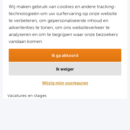
Cel
Wij maken gebruik van cookies en andere tracking-
technologieën om uw surfervaring op onze website
Ra
te verbeteren, om gepersonaliseerde inhoud en
advertenties te tonen, om ons websiteverkeer te
Aanmelden
Ab
analyseren en om te begrijpen waar onze bezoekers
Snel naar
vandaan komen.
Turkij
Combinatiereizen voetbal en darts
Ik ga akkoord
Voetbalreizen FC Barcelona
Bes
Voetbalreizen Manchester City FC
Ik weiger
Voetbalreizen Manchester United
Fe
Voetbalreizen Liverpool FC
Wijzig mijn voorkeuren
Gal
Vacatures en stages
Voetbalgarant regeling
België
Algemene voorwaarden
Cl
Privacy en cookies