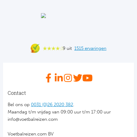
Ba
He
Bo
Uni
9 uit
1515 ervaringen
Ha
Frankr
Par
Contact
Ol
Bel ons op
0031 (0)26 2020 382
.
Maandag t/m vrijdag van 09:00 uur t/m 17:00 uur
OG
info@voetbalreizen.com
Voetbalreizen.com BV
Portu