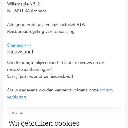
Willemsplein 5-2
NL-6811 KA Arnhem
FC
Alle genoemde prijzen zijn inclusief BTW.
Ben
Reisbureauregeling van toepassing.
Sp
Sitemap >>>
SC
Nieuwsbrief
Op de hoogte blijven van het laatste nieuws en de
Est
mooiste aanbiedingen?
Schrijf je in voor onze nieuwsbrief!
Ca
Jouw gegevens worden verwerkt volgens onze
privacy
CD
verklaring.
Es
Schot
Wij gebruiken cookies