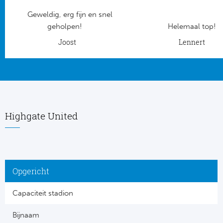
Geweldig, erg fijn en snel
Frankr
Ma
geholpen!
Helemaal top!
RC
Joost
Lennert
Lig
Gi
België
RC
Jup
La
Highgate United
Portu
CA
Pri
CD
Opgericht
Schot
CD 
Capaciteit stadion
Sco
Co
Bijnaam