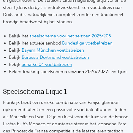
en geschiedenis. De stadions zitten nagenoeg altijd vol en de
Ba
sfeer tijdens derby’s is indrukwekkend. Een voetbalreis naar
Duitsland is natuurlijk niet compleet zonder een traditioneel
He
broodje braadworst bij het stadion.
Bo
Bekijk het
speelschema voor het seizoen 2025/206
Uni
Bekijk het actuele aanbod
Bundesliga voetbalreizen
Bekijk
Bayern München voetbalreizen
Ha
Bekijk
Borussia Dortmund voetbalreizen
Bekijk
Schalke 04 voetbalreizen
Bekendmaking speelschema
seizoen 2026/2027
: eind juni.
Frankr
Par
Speelschema Ligue 1
Ol
Frankrijk biedt een unieke combinatie van Parijse glamour,
opkomend talent en een passievolle voetbalcultuur in steden
OG
als Marseille en Lyon. Of je nu kiest voor de luxe van de Franse
Rivièra bij AS Monaco of de intense sfeer in het iconische Parc
Portu
des Princes; de Franse competitie is de laatste jaren tactisch