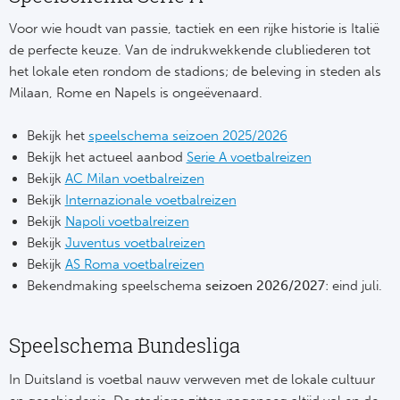
Bo
Ma
Voor wie houdt van passie, tactiek en een rijke historie is Italië
de perfecte keuze. Van de indrukwekkende clubliederen tot
Co
het lokale eten rondom de stadions; de beleving in steden als
Milaan, Rome en Napels is ongeëvenaard.
SS 
Bekijk het
speelschema seizoen 2025/2026
Ud
Bekijk het actueel aanbod
Serie A voetbalreizen
Bekijk
AC Milan voetbalreizen
To
Bekijk
Internazionale voetbalreizen
Bekijk
Napoli voetbalreizen
Duits
Bekijk
Juventus voetbalreizen
Bekijk
AS Roma voetbalreizen
Bo
Bekendmaking speelschema
seizoen 2026/2027
: eind juli.
Ba
Speelschema Bundesliga
We
In Duitsland is voetbal nauw verweven met de lokale cultuur