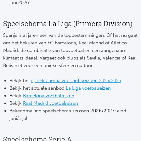
Cel
Turkij
juni 2026.
Cá
Süp
Speelschema La Liga (Primera Division)
Italië
Overi
Spanje is al jaren een van de topbestemmingen. Of het nu gaat
om het bekijken van FC Barcelona, Real Madrid of Atlético
AC
Ch
Madrid; de combinatie van topvoetbal en een aangenaam
klimaat is ideaal. Vergeet ook clubs als Sevilla, Valencia of Real
Int
Eks
Betis niet voor een unieke sfeer en cultuur.
SS
Oos
Bekijk het
speelschema voor het seizoen 2025/2026
Bekijk het actuele aanbod
La Liga voetbalreizen
AS
Sup
Bekijk
Barcelona voetbalreizen
Bekijk
Real Madrid voetbalreizen
Ju
Sup
Bekendmaking speelschema
seizoen
2026/2027
: eind
juni/1 juli.
ACF
Lig
At
Bra
Speelschema Serie A