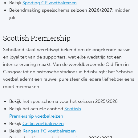
RS
Bekijk
Sporting CP voetbalreizen
Bekendmaking speelschema
seizoen 2026/2027
: midden
Ro
juli.
KA
Scottish Premiership
Ce
Schotland staat wereldwijd bekend om de ongekende passie
en loyaliteit van de supporters, wat elke wedstrijd tot een
Sta
intense ervaring maakt. Van de wereldberoemde Old Firm in
Glasgow tot de historische stadions in Edinburgh; het Schotse
Overi
voetbal ademt een rauwe, pure sfeer die iedere liefhebber eens
moet meemaken.
FC
Bekijk het speelschema voor het seizoen 2025/2026
FK 
Bekijk het actuele aanbod
Scottish
Premiership
voetbalreizen
Spa
Bekijk
Celtic voetbalreizen
Bekijk
Rangers FC voetbalreizen
Ra