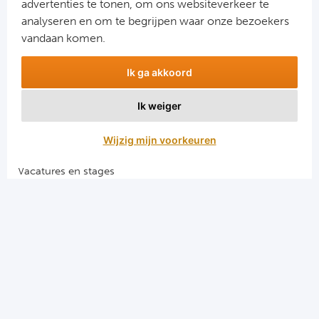
advertenties te tonen, om ons websiteverkeer te
Aanmelden
analyseren en om te begrijpen waar onze bezoekers
Snel naar
vandaan komen.
Combinatiereizen voetbal en darts
Ik ga akkoord
Voetbalreizen FC Barcelona
Voetbalreizen Manchester City FC
Ik weiger
Voetbalreizen Manchester United
Voetbalreizen Liverpool FC
Wijzig mijn voorkeuren
Vacatures en stages
Voetbalgarant regeling
Algemene voorwaarden
Privacy en cookies
El Clasico voetbalreizen
Merseyside voetbalreizen
Derby della Capitale voetbalreizen