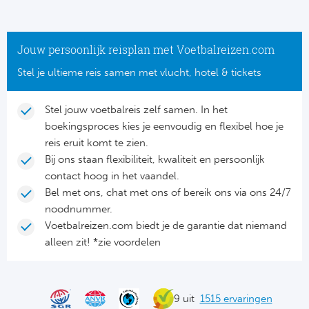
Tr
Bra
So
Co
Ver
Spanj
Jouw persoonlijk reisplan met Voetbalreizen.com
Su
Arg
Stel je ultieme reis samen met vlucht, hotel & tickets
Rea
Italië
Stel jouw voetbalreis zelf samen. In het
FC
boekingsproces kies je eenvoudig en flexibel hoe je
Ser
reis eruit komt te zien.
Atl
Bij ons staan flexibiliteit, kwaliteit en persoonlijk
Cop
Val
contact hoog in het vaandel.
Bel met ons, chat met ons of bereik ons via ons 24/7
Duits
Sev
noodnummer.
Voetbalreizen.com biedt je de garantie dat niemand
Bu
Rea
alleen zit! *zie voordelen
2. 
Ath
DF
9 uit
1515 ervaringen
Rea