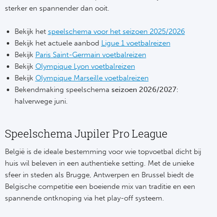
sterker en spannender dan ooit.
FC
Bekijk het
speelschema voor het seizoen 2025/2026
Ben
Bekijk het actuele aanbod
Ligue 1 voetbalreizen
Bekijk
Paris Saint-Germain voetbalreizen
Sp
Bekijk
Olympique Lyon voetbalreizen
Bekijk
Olympique Marseille voetbalreizen
SC
Bekendmaking speelschema
seizoen 2026/2027
:
halverwege juni.
Est
Speelschema Jupiler Pro League
Ca
België is de ideale bestemming voor wie topvoetbal dicht bij
CD
huis wil beleven in een authentieke setting. Met de unieke
sfeer in steden als Brugge, Antwerpen en Brussel biedt de
Es
Belgische competitie een boeiende mix van traditie en een
spannende ontknoping via het play-off systeem.
Schot