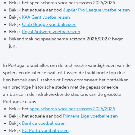
Bekijk het speelschema voor het seizoen 2025/2026
Cel
Bekijk het actuele aanbod
Jupiler Pro League voetbalreizen
Bekijk
KAA Gent voetbalreizen
Ra
Bekijk
Club Brugge voetbalreizen
Bekijk
Royal Antwerp voetbalreizen
Ab
Bekendmaking speelschema
seizoen 2026/2027
: begin
juni.
Turkij
Bes
In Portugal draait alles om de technische vaardigheden van de
spelers en de intense rivaliteit tussen de traditionele top drie.
Fe
Een bezoek aan Lissabon of Porto combineert het ontdekken
van prachtige historische steden met de gepassioneerde
Gal
ambiance in de indrukwekkende stadions van de grootste
Portugese clubs.
Bekijk het
speelschema voor het seizoen 2025/2026
België
Bekijk het actuele aanbod
Primeira Liga voetbalreizen
Bekijk
Benfica voetbalreizen
Cl
Bekijk
FC Porto voetbalreizen