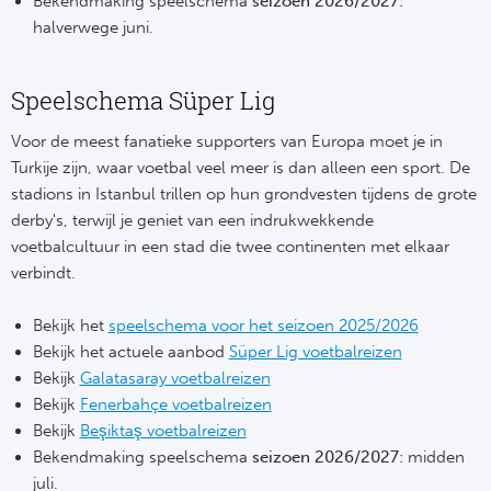
Bekendmaking speelschema
seizoen 2026/2027
:
halverwege juni.
Riv
Rod
Speelschema Süper Lig
Sla
Voor de meest fanatieke supporters van Europa moet je in
Turkije zijn, waar voetbal veel meer is dan alleen een sport. De
Boc
stadions in Istanbul trillen op hun grondvesten tijdens de grote
derby's, terwijl je geniet van een indrukwekkende
Fl
voetbalcultuur in een stad die twee continenten met elkaar
verbindt.
Wi
Bekijk het
speelschema voor het seizoen 2025/2026
KS 
Bekijk het actuele aanbod
Süper Lig voetbalreizen
Bekijk
Galatasaray voetbalreizen
Fl
Bekijk
Fenerbahçe voetbalreizen
Bekijk
Beşiktaş voetbalreizen
New
Bekendmaking speelschema
seizoen 2026/2027
: midden
juli.