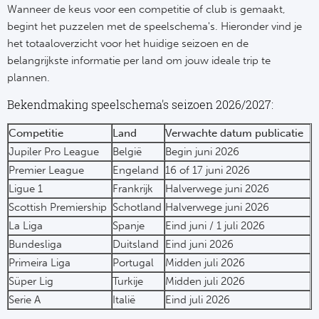
Su
Pr
Wanneer de keus voor een competitie of club is gemaakt,
Train
begint het puzzelen met de speelschema's. Hieronder vind je
Turkij
Voetb
To
Ch
het totaaloverzicht voor het huidige seizoen en de
Tra
Schot
belangrijkste informatie per land om jouw ideale trip te
Ch
Le
plannen.
Train
België
Cry
Bekendmaking speelschema's seizoen 2026/2027:
Le
Overi
Tr
Fu
Competitie
Land
Verwachte datum publicatie
FA
Jupiler Pro League
België
Begin juni 2026
Tra
De
Ev
Premier League
Engeland
16 of 17 juni 2026
Le
Ligue 1
Frankrijk
Halverwege juni 2026
Tra
Po
Ast
Co
Scottish Premiership
Schotland
Halverwege juni 2026
Tr
Oos
La Liga
Spanje
Eind juni / 1 juli 2026
Le
Bundesliga
Duitsland
Eind juni 2026
Spanj
Tr
Tsj
Ip
Primeira Liga
Portugal
Midden juli 2026
Pri
Süper Lig
Turkije
Midden juli 2026
Tra
Ser
Qu
Serie A
Italië
Eind juli 2026
Seg