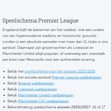
Frankr
Ma
Speelschema Premier League
RC
Lig
Engeland blijft de bakermat van het voetbal, met een unieke
Gi
België
mix van hypermoderne stadions en historische ‘grounds’.
Londen is een absolute aanrader met meer dan 11 clubs in ons
RC
Jup
aanbod. Daarnaast zijn grootmachten als Liverpool en
Manchester United altijd populair, of overweeg een oversteek
La
per boot naar Newcastle voor een authentieke ervaring.
Portu
CA
Bekijk het
speelschema voor het seizoen 2025/2026
Pri
CD
Bekijk het actuele aanbod
Premier League voetbalreizen
Bekijk
Arsenal voetbalreizen
Schot
CD 
Bekijk
Liverpool voetbalreizen
Bekijk
Manchester United voetbalreizen
Sco
Co
Bekijk
Manchester City voetbalreizen
Bekendmaking speelschema
seizoen 2026/2027
: 16 of 17