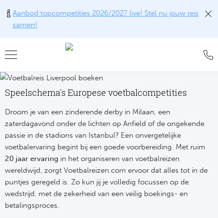
Aanbod topcompetities 2026/2027 live! Stel nu jouw reis
samen!
Teru
Teru
Teru
Teru
Teru
Alle w
Alle w
Alle w
Train
FAQ
Speelschema's Europese voetbalcompetities
Engel
Europ
Engel
Blog
Tr
Droom je van een zinderende derby in Milaan, een
zaterdagavond onder de lichten op Anfield of de ongekende
Spanj
Conta
Ch
Liv
Tra
passie in de stadions van Istanbul? Een onvergetelijke
voetbalervaring begint bij een goede voorbereiding. Met ruim
Italië
Revie
Eu
Ma
Train
20 jaar ervaring
in het organiseren van voetbalreizen
wereldwijd, zorgt
Voetbalreizen.com
ervoor dat alles tot in de
Duits
Ons k
Co
Man
Train
puntjes geregeld is. Zo kun jij je volledig focussen op de
Frankr
Over 
wedstrijd, met de zekerheid van een veilig boekings- en
Ars
Engel
Tr
betalingsproces.
Portu
Offer