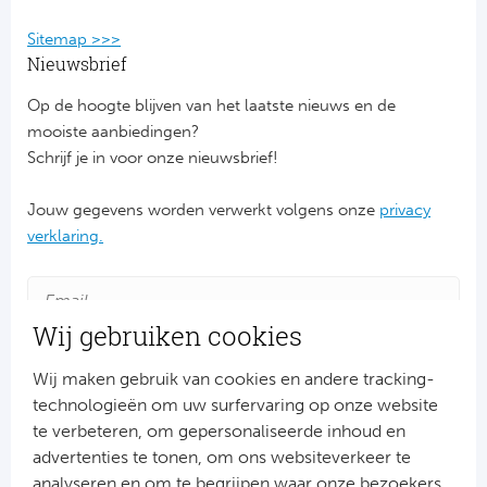
Ba
Sitemap >>>
He
Nieuwsbrief
Bo
Op de hoogte blijven van het laatste nieuws en de
mooiste aanbiedingen?
Uni
Schrijf je in voor onze nieuwsbrief!
Ha
Jouw gegevens worden verwerkt volgens onze
privacy
verklaring.
Frankr
Par
Wij gebruiken cookies
Ol
Wij maken gebruik van cookies en andere tracking-
technologieën om uw surfervaring op onze website
OG
te verbeteren, om gepersonaliseerde inhoud en
advertenties te tonen, om ons websiteverkeer te
Aanmelden
Portu
analyseren en om te begrijpen waar onze bezoekers