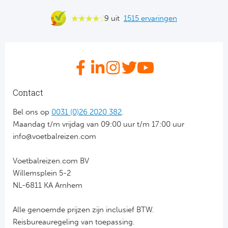
Bo
Ma
9 uit
1515 ervaringen
Co
SS 
Ud
Contact
To
Bel ons op
0031 (0)26 2020 382
.
Maandag t/m vrijdag van 09:00 uur t/m 17:00 uur
Duits
info@voetbalreizen.com
Bo
Voetbalreizen.com BV
Willemsplein 5-2
Ba
NL-6811 KA Arnhem
We
Alle genoemde prijzen zijn inclusief BTW.
Reisbureauregeling van toepassing.