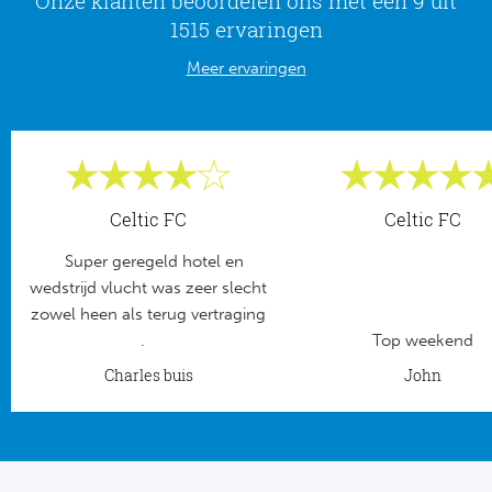
Onze klanten beoordelen ons met een 9 uit
Tr
Bra
So
1515 ervaringen
Co
Ver
Meer ervaringen
Spanj
Su
Arg
Rea
Italië
FC
Ser
Celtic FC
Celtic FC
Atl
Cop
Super geregeld hotel en
Val
wedstrijd vlucht was zeer slecht
zowel heen als terug vertraging
Duits
Sev
.
Top weekend
Bu
Charles buis
John
Rea
2. 
Ath
DF
Rea