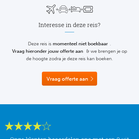
Su
graag telefonisch of via de chat vrijblijvend verder.
Pr
Train
+
+
+
Turkij
Voetb
To
Ch
Tra
Interesse in deze reis?
Schot
Ch
Le
Train
België
Cry
Deze reis is
momenteel niet boekbaar
.
Le
Vraag hieronder jouw offerte aan
& we brengen je op
Overi
Tr
Fu
de hoogte zodra je deze reis kan boeken.
FA
Tra
De
Ev
Le
Vraag offerte aan
Tra
Po
Ast
Co
Tr
Oos
Le
Spanj
Tr
Tsj
Ip
Pri
Tra
Ser
Qu
Seg