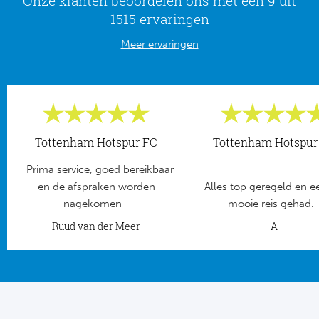
Onze klanten beoordelen ons met een 9 uit
Tr
Bra
So
1515 ervaringen
Co
Ver
Meer ervaringen
Spanj
Su
Arg
Rea
Italië
FC
Ser
Tottenham Hotspur FC
Tottenham Hotspur
Atl
Cop
Prima service, goed bereikbaar
Val
en de afspraken worden
Alles top geregeld en e
nagekomen
mooie reis gehad.
Duits
Sev
Ruud van der Meer
A
Bu
Rea
2. 
Ath
DF
Rea