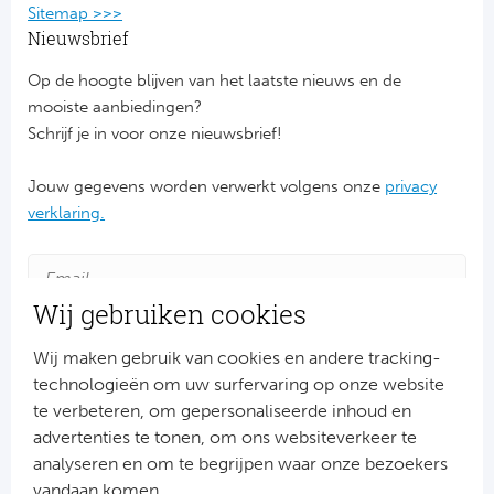
Ba
Sitemap >>>
Nieuwsbrief
He
Op de hoogte blijven van het laatste nieuws en de
Bo
mooiste aanbiedingen?
Schrijf je in voor onze nieuwsbrief!
Uni
Jouw gegevens worden verwerkt volgens onze
privacy
Ha
verklaring.
Frankr
Wij gebruiken cookies
Par
Wij maken gebruik van cookies en andere tracking-
Ol
technologieën om uw surfervaring op onze website
te verbeteren, om gepersonaliseerde inhoud en
OG
advertenties te tonen, om ons websiteverkeer te
Aanmelden
analyseren en om te begrijpen waar onze bezoekers
Portu
Snel naar
vandaan komen.