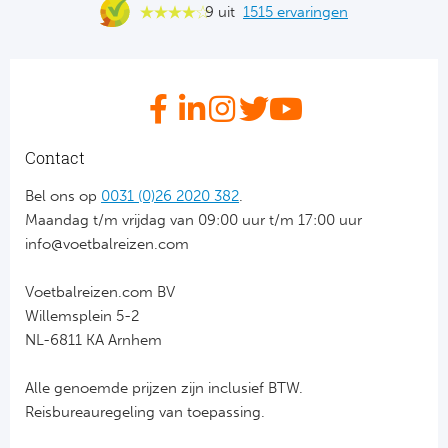
9 uit
1515 ervaringen
Bo
Ma
Co
SS 
Contact
Ud
Bel ons op
0031 (0)26 2020 382
.
To
Maandag t/m vrijdag van 09:00 uur t/m 17:00 uur
info@voetbalreizen.com
Duits
Voetbalreizen.com BV
Bo
Willemsplein 5-2
NL-6811 KA Arnhem
Ba
Alle genoemde prijzen zijn inclusief BTW.
We
Reisbureauregeling van toepassing.