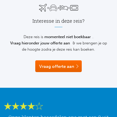
Su
van je Voetbalreis? Geen probleem; wij helpen je graag
Pr
Train
+
+
+
telefonisch of via de chat vrijblijvend verder.
Turkij
Voetb
To
Ch
Tra
Interesse in deze reis?
Schot
Ch
Le
Train
België
Cry
Deze reis is
momenteel niet boekbaar
.
Le
Vraag hieronder jouw offerte aan
& we brengen je op
Overi
Tr
Fu
de hoogte zodra je deze reis kan boeken.
FA
Tra
De
Ev
Le
Vraag offerte aan
Tra
Po
Ast
Co
Tr
Oos
Le
Spanj
Tr
Tsj
Ip
Pri
Tra
Ser
Qu
Seg