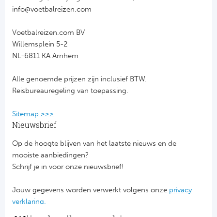
Cel
Turkij
info@voetbalreizen.com
Cá
Süp
Voetbalreizen.com BV
Willemsplein 5-2
Italië
Overi
NL-6811 KA Arnhem
AC
Ch
Alle genoemde prijzen zijn inclusief BTW.
Reisbureauregeling van toepassing.
Int
Eks
Sitemap >>>
SS
Oos
Nieuwsbrief
AS
Sup
Op de hoogte blijven van het laatste nieuws en de
mooiste aanbiedingen?
Ju
Sup
Schrijf je in voor onze nieuwsbrief!
ACF
Lig
Jouw gegevens worden verwerkt volgens onze
privacy
verklaring.
At
Bra