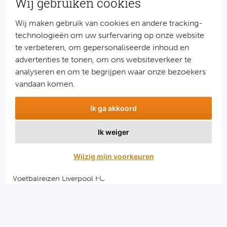
Wij gebruiken cookies
Bo
Ma
Wij maken gebruik van cookies en andere tracking-
technologieën om uw surfervaring op onze website
Co
te verbeteren, om gepersonaliseerde inhoud en
advertenties te tonen, om ons websiteverkeer te
SS 
analyseren en om te begrijpen waar onze bezoekers
Ud
vandaan komen.
Aanmelden
To
Ik ga akkoord
Snel naar
Combinatiereizen voetbal en darts
Ik weiger
Duits
Voetbalreizen FC Barcelona
Voetbalreizen Manchester City FC
Wijzig mijn voorkeuren
Bo
Voetbalreizen Manchester United
Voetbalreizen Liverpool FC
Ba
Vacatures en stages
We
Voetbalgarant regeling