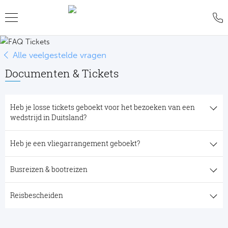
Teru
Teru
Teru
Teru
Teru
Alle veelgestelde vragen
Documenten & Tickets
Alle w
Alle w
Alle w
Train
FAQ
Heb je losse tickets geboekt voor het bezoeken van een
Engel
Europ
Engel
Blog
Tr
wedstrijd in Duitsland?
Spanj
Conta
Ch
Liv
Tra
Heb je een vliegarrangement geboekt?
Italië
Revie
Eu
Ma
Train
Busreizen & bootreizen
Duits
Ons k
Co
Man
Train
Reisbescheiden
Frankr
Over 
Ars
Engel
Tr
Portu
Offer