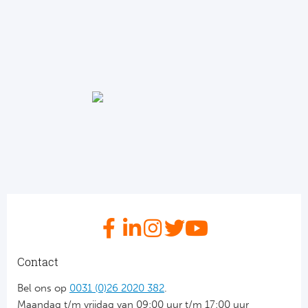
Frankr
Ma
RC
Lig
Gi
België
RC
Jup
La
Portu
CA
Pri
CD
Schot
CD 
Contact
Sco
Co
Bel ons op
0031 (0)26 2020 382
.
Maandag t/m vrijdag van 09:00 uur t/m 17:00 uur