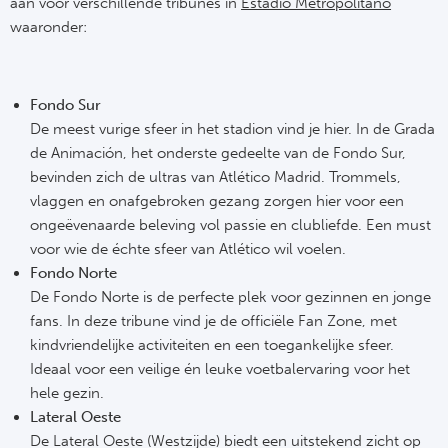
aan voor verschillende tribunes in
Estadio Metropolitano
waaronder:
Frankr
Ma
RC
Lig
Fondo Sur
Gi
De meest vurige sfeer in het stadion vind je hier. In de Grada
België
de Animación, het onderste gedeelte van de Fondo Sur,
RC
bevinden zich de ultras van Atlético Madrid. Trommels,
Jup
vlaggen en onafgebroken gezang zorgen hier voor een
La
ongeëvenaarde beleving vol passie en clubliefde. Een must
Portu
voor wie de échte sfeer van Atlético wil voelen.
CA
Fondo Norte
Pri
De Fondo Norte is de perfecte plek voor gezinnen en jonge
CD
fans. In deze tribune vind je de officiële Fan Zone, met
kindvriendelijke activiteiten en een toegankelijke sfeer.
Schot
CD 
Ideaal voor een veilige én leuke voetbalervaring voor het
hele gezin.
Sco
Co
Lateral Oeste
De Lateral Oeste (Westzijde) biedt een uitstekend zicht op