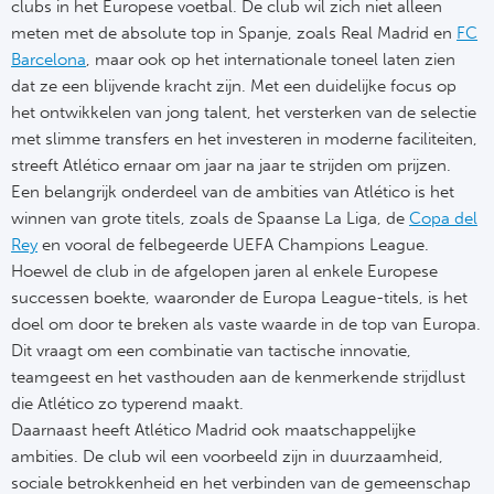
clubs in het Europese voetbal. De club wil zich niet alleen
meten met de absolute top in Spanje, zoals Real Madrid en
FC
Barcelona
, maar ook op het internationale toneel laten zien
dat ze een blijvende kracht zijn. Met een duidelijke focus op
het ontwikkelen van jong talent, het versterken van de selectie
met slimme transfers en het investeren in moderne faciliteiten,
streeft Atlético ernaar om jaar na jaar te strijden om prijzen.
Een belangrijk onderdeel van de ambities van Atlético is het
winnen van grote titels, zoals de Spaanse La Liga, de
Copa del
Rey
en vooral de felbegeerde UEFA Champions League.
Hoewel de club in de afgelopen jaren al enkele Europese
successen boekte, waaronder de Europa League-titels, is het
doel om door te breken als vaste waarde in de top van Europa.
Dit vraagt om een combinatie van tactische innovatie,
teamgeest en het vasthouden aan de kenmerkende strijdlust
die Atlético zo typerend maakt.
Daarnaast heeft Atlético Madrid ook maatschappelijke
ambities. De club wil een voorbeeld zijn in duurzaamheid,
sociale betrokkenheid en het verbinden van de gemeenschap