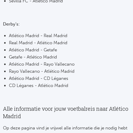
Sevilla FC - Atlético Madrid
Ba
He
Derby's:
Bo
Atlético Madrid - Real Madrid
Uni
Real Madrid - Atlético Madrid
Atlético Madrid - Getafe
Ha
Getafe - Atlético Madrid
Atlético Madrid - Rayo Vallecano
Rayo Vallecano - Atlético Madrid
Frankr
Atlético Madrid - CD Léganes
CD Léganes - Atlético Madrid
Par
Ol
Alle informatie voor jouw voetbalreis naar Atlético
OG
Madrid
Op deze pagina vind je vrijwel alle informatie die je nodig hebt
Portu