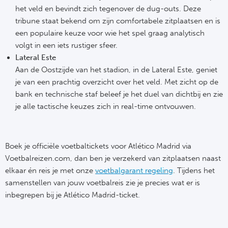
Cel
Turkij
het veld en bevindt zich tegenover de dug-outs. Deze
tribune staat bekend om zijn comfortabele zitplaatsen en is
Cá
Süp
een populaire keuze voor wie het spel graag analytisch
volgt in een iets rustiger sfeer.
Italië
Overi
Lateral Este
Aan de Oostzijde van het stadion, in de Lateral Este, geniet
AC
Ch
je van een prachtig overzicht over het veld. Met zicht op de
bank en technische staf beleef je het duel van dichtbij en zie
Int
Eks
je alle tactische keuzes zich in real-time ontvouwen.
SS
Oos
Boek je officiële voetbaltickets voor Atlético Madrid via
AS
Sup
Voetbalreizen.com, dan ben je verzekerd van zitplaatsen naast
elkaar én reis je met onze
voetbalgarant regeling
. Tijdens het
Ju
Sup
samenstellen van jouw voetbalreis zie je precies wat er is
ACF
inbegrepen bij je Atlético Madrid-ticket.
Lig
At
Bra