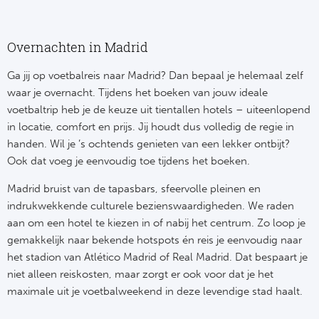
Ce
Sta
Overnachten in Madrid
Ga jij op voetbalreis naar Madrid? Dan bepaal je helemaal zelf
Overi
waar je overnacht. Tijdens het boeken van jouw ideale
voetbaltrip heb je de keuze uit tientallen hotels – uiteenlopend
FC
in locatie, comfort en prijs. Jij houdt dus volledig de regie in
handen. Wil je ’s ochtends genieten van een lekker ontbijt?
FK 
Ook dat voeg je eenvoudig toe tijdens het boeken.
Spa
Madrid bruist van de tapasbars, sfeervolle pleinen en
indrukwekkende culturele bezienswaardigheden. We raden
Ra
aan om een hotel te kiezen in of nabij het centrum. Zo loop je
gemakkelijk naar bekende hotspots én reis je eenvoudig naar
Riv
het stadion van Atlético Madrid of Real Madrid. Dat bespaart je
niet alleen reiskosten, maar zorgt er ook voor dat je het
Rod
maximale uit je voetbalweekend in deze levendige stad haalt.
Sla