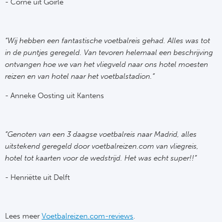
- Corné uit Goirle
Turkij
Bes
“Wij hebben een fantastische voetbalreis gehad. Alles was tot
in de puntjes geregeld. Van tevoren helemaal een beschrijving
Fe
ontvangen hoe we van het vliegveld naar ons hotel moesten
reizen en van hotel naar het voetbalstadion.”
Gal
- Anneke Oosting uit Kantens
België
“Genoten van een 3 daagse voetbalreis naar Madrid, alles
Cl
uitstekend geregeld door voetbalreizen.com van vliegreis,
RS
hotel tot kaarten voor de wedstrijd. Het was echt super!!”
- Henriëtte uit Delft
Ro
KA
Lees meer
Voetbalreizen.com-reviews
.