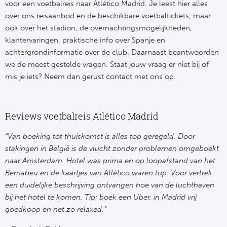
voor een voetbalreis naar Atlético Madrid. Je leest hier alles
over ons reisaanbod en de beschikbare voetbaltickets, maar
FC
ook over het stadion, de overnachtingsmogelijkheden,
klantervaringen, praktische info over Spanje en
Ben
achtergrondinformatie over de club. Daarnaast beantwoorden
we de meest gestelde vragen. Staat jouw vraag er niet bij of
Sp
mis je iets? Neem dan gerust contact met ons op.
SC
Est
Reviews voetbalreis Atlético Madrid
“Van boeking tot thuiskomst is alles top geregeld. Door
Schot
stakingen in België is de vlucht zonder problemen omgeboekt
naar Amsterdam. Hotel was prima en op loopafstand van het
Cel
Bernabeu en de kaartjes van Atlético waren top. Voor vertrek
een duidelijke beschrijving ontvangen hoe van de luchthaven
Ra
bij het hotel te komen. Tip: boek een Uber, in Madrid vrij
goedkoop en net zo relaxed.”
Ab