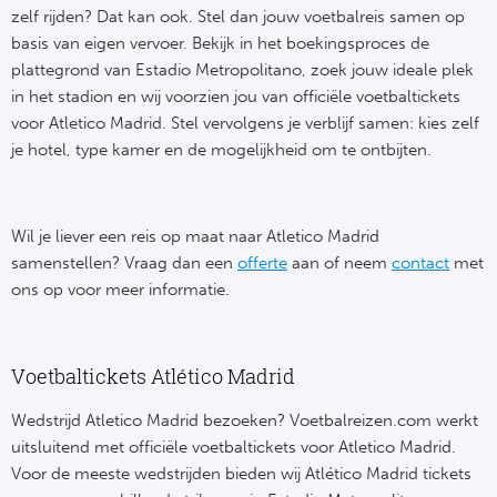
Tr
Bra
So
zelf rijden? Dat kan ook. Stel dan jouw voetbalreis samen op
Co
basis van eigen vervoer. Bekijk in het boekingsproces de
Ver
plattegrond van Estadio Metropolitano, zoek jouw ideale plek
Spanj
Su
in het stadion en wij voorzien jou van officiële voetbaltickets
Arg
voor Atletico Madrid. Stel vervolgens je verblijf samen: kies zelf
Rea
je hotel, type kamer en de mogelijkheid om te ontbijten.
Italië
FC
Ser
Atl
Wil je liever een reis op maat naar Atletico Madrid
Cop
samenstellen? Vraag dan een
offerte
aan of neem
contact
met
Val
ons op voor meer informatie.
Duits
Sev
Bu
Voetbaltickets Atlético Madrid
Rea
Wedstrijd Atletico Madrid bezoeken? Voetbalreizen.com werkt
2. 
Ath
uitsluitend met officiële voetbaltickets voor Atletico Madrid.
Voor de meeste wedstrijden bieden wij Atlético Madrid tickets
DF
Rea