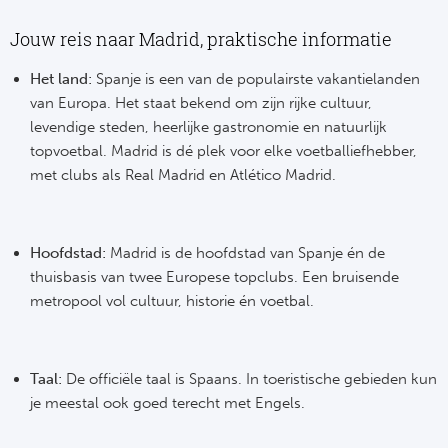
Boc
Jouw reis naar Madrid, praktische informatie
Fl
Het land:
Spanje is een van de populairste vakantielanden
van Europa. Het staat bekend om zijn rijke cultuur,
Wi
levendige steden, heerlijke gastronomie en natuurlijk
topvoetbal. Madrid is dé plek voor elke voetballiefhebber,
KS 
met clubs als Real Madrid en Atlético Madrid.
Fl
Hoofdstad:
Madrid is de hoofdstad van Spanje én de
New
thuisbasis van twee Europese topclubs. Een bruisende
metropool vol cultuur, historie én voetbal.
Taal:
De officiële taal is Spaans. In toeristische gebieden kun
je meestal ook goed terecht met Engels.