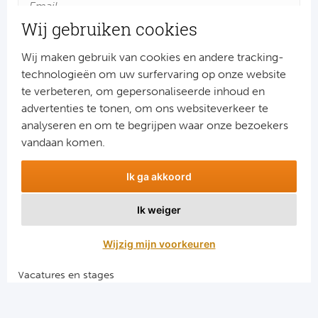
Wij gebruiken cookies
Wij maken gebruik van cookies en andere tracking-
technologieën om uw surfervaring op onze website
te verbeteren, om gepersonaliseerde inhoud en
advertenties te tonen, om ons websiteverkeer te
Aanmelden
analyseren en om te begrijpen waar onze bezoekers
Snel naar
vandaan komen.
Combinatiereizen voetbal en darts
Ik ga akkoord
Voetbalreizen FC Barcelona
Voetbalreizen Manchester City FC
Ik weiger
Voetbalreizen Manchester United
Voetbalreizen Liverpool FC
Wijzig mijn voorkeuren
Vacatures en stages
Voetbalgarant regeling