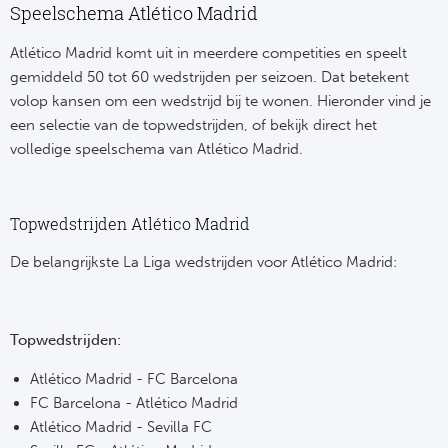
Speelschema Atlético Madrid
Bo
Ma
Atlético Madrid komt uit in meerdere competities en speelt
Co
gemiddeld 50 tot 60 wedstrijden per seizoen. Dat betekent
volop kansen om een wedstrijd bij te wonen. Hieronder vind je
SS 
een selectie van de topwedstrijden, of bekijk direct het
volledige speelschema van Atlético Madrid.
Ud
To
Topwedstrijden Atlético Madrid
De belangrijkste La Liga wedstrijden voor Atlético Madrid:
Duits
Bo
Topwedstrijden:
Ba
Atlético Madrid - FC Barcelona
FC Barcelona - Atlético Madrid
We
Atlético Madrid - Sevilla FC