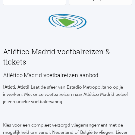
Su
Pr
Train
Turkij
Voetb
To
Ch
Tra
Schot
Ch
Le
Train
België
Cry
Le
Atlético Madrid voetbalreizen &
Overi
Tr
Fu
FA
tickets
Tra
De
Ev
Le
Atlético Madrid voetbalreizen aanbod
Tra
Po
Ast
Co
!Atleti, Atleti!
Laat de sfeer van Estadio Metropolitano op je
Tr
Oos
inwerken. Met onze voetbalreizen naar Atlético Madrid beleef
Le
je een unieke voetbalervaring.
Spanj
Tr
Tsj
Ip
Pri
Tra
Ser
Qu
Kies voor een compleet verzorgd vliegarrangement met de
Seg
mogelijkheid om vanuit Nederland of België te vliegen. Liever