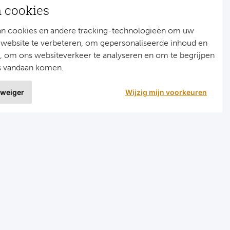
n cookies
an cookies en andere tracking-technologieën om uw
 website te verbeteren, om gepersonaliseerde inhoud en
n, om ons websiteverkeer te analyseren en om te begrijpen
s vandaan komen.
 weiger
Wijzig mijn voorkeuren
9 uit
1515 ervaringen
r
Programma's
eizen voetbal en darts
Programma Champions League