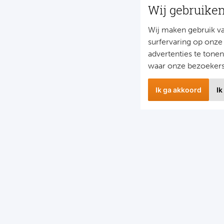
Wij gebruike
Wij maken gebruik v
surfervaring op onze
advertenties te tone
waar onze bezoeker
Ik ga akkoord
Ik
wsbrief
Snel naa
 hoogte blijven van het laatste nieuws en de mooiste
Combinatier