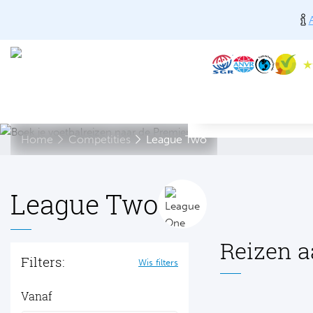
Home
Competities
League Two
League Two
Reizen a
Filters:
Wis filters
Vanaf