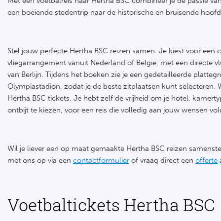
Met een voetbalreis naar Hertha BSC combineer je de passie van
een boeiende stedentrip naar de historische en bruisende hoofd
Stel jouw perfecte Hertha BSC reizen samen. Je kiest voor een
vliegarrangement vanuit Nederland of België, met een directe v
van Berlijn. Tijdens het boeken zie je een gedetailleerde platteg
Olympiastadion, zodat je de beste zitplaatsen kunt selecteren. Wi
Hertha BSC tickets. Je hebt zelf de vrijheid om je hotel, kamert
ontbijt te kiezen, voor een reis die volledig aan jouw wensen vol
Wil je liever een op maat gemaakte Hertha BSC reizen samenst
met ons op via een
contactformulier
of vraag direct een
offerte
Voetbaltickets Hertha BSC