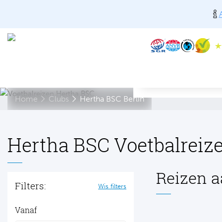
Home
Clubs
Hertha BSC Berlin
Hertha BSC Voetbalreize
Reizen a
Filters:
Wis filters
Vanaf