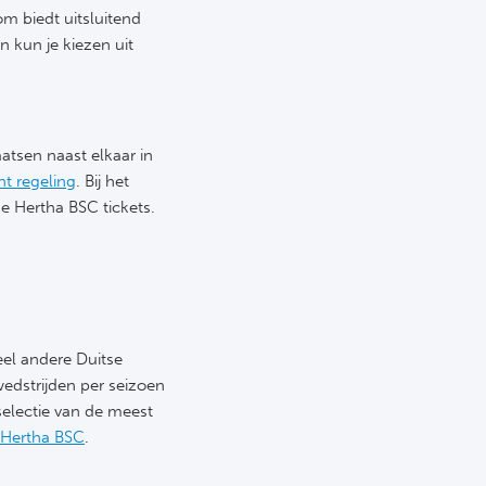
m biedt uitsluitend
n kun je kiezen uit
aatsen naast elkaar in
t regeling
. Bij het
de Hertha BSC tickets.
el andere Duitse
edstrijden per seizoen
 selectie van de meest
 Hertha BSC
.