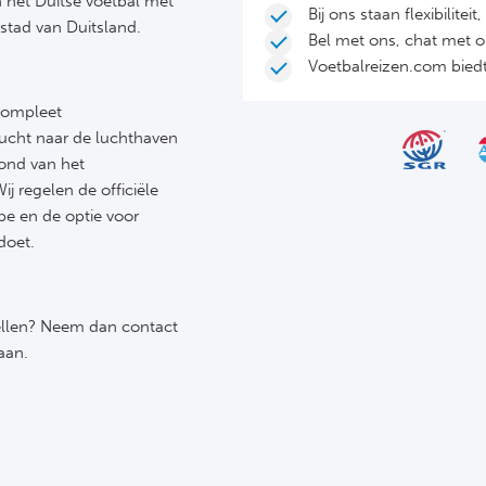
 het Duitse voetbal met
Bij ons staan flexibilite
stad van Duitsland.
Bel met ons, chat met 
Voetbalreizen.com biedt 
 compleet
lucht naar de luchthaven
rond van het
j regelen de officiële
ype en de optie voor
doet.
ellen? Neem dan contact
aan.