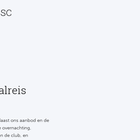
BSC
alreis
 Naast ons aanbod en de
de overnachting,
en de club, en