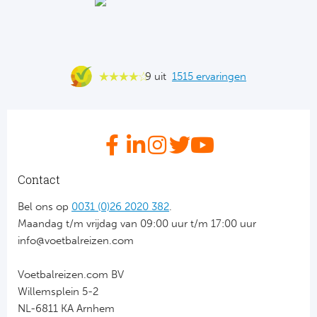
FC
Ben
9 uit
1515 ervaringen
Sp
SC
Est
Contact
Ca
Bel ons op
0031 (0)26 2020 382
.
Maandag t/m vrijdag van 09:00 uur t/m 17:00 uur
CD
info@voetbalreizen.com
Es
Voetbalreizen.com BV
Willemsplein 5-2
Schot
NL-6811 KA Arnhem