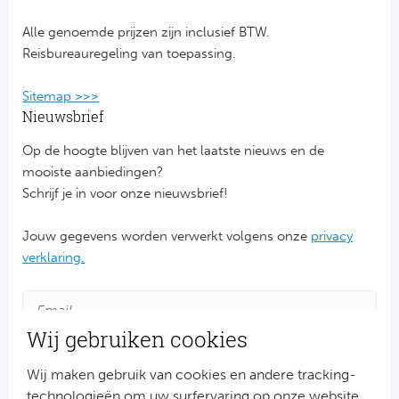
Cel
Alle genoemde prijzen zijn inclusief BTW.
Reisbureauregeling van toepassing.
Ra
Sitemap >>>
Ab
Nieuwsbrief
Turkij
Op de hoogte blijven van het laatste nieuws en de
mooiste aanbiedingen?
Bes
Schrijf je in voor onze nieuwsbrief!
Fe
Jouw gegevens worden verwerkt volgens onze
privacy
verklaring.
Gal
België
Wij gebruiken cookies
Cl
Wij maken gebruik van cookies en andere tracking-
technologieën om uw surfervaring op onze website