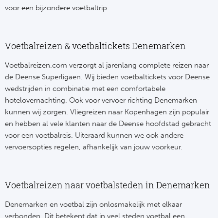
Tr
Bra
So
voor een bijzondere voetbaltrip.
Co
Ver
Spanj
Su
Voetbalreizen & voetbaltickets Denemarken
Arg
Rea
Voetbalreizen.com verzorgt al jarenlang complete reizen naar
Italië
de Deense Superligaen. Wij bieden voetbaltickets voor Deense
FC
wedstrijden in combinatie met een comfortabele
Ser
hotelovernachting. Ook voor vervoer richting Denemarken
Atl
kunnen wij zorgen. Vliegreizen naar Kopenhagen zijn populair
Cop
Val
en hebben al vele klanten naar de Deense hoofdstad gebracht
voor een voetbalreis. Uiteraard kunnen we ook andere
Duits
Sev
vervoersopties regelen, afhankelijk van jouw voorkeur.
Bu
Rea
Voetbalreizen naar voetbalsteden in Denemarken
2. 
Ath
Denemarken en voetbal zijn onlosmakelijk met elkaar
DF
Rea
verbonden. Dit betekent dat in veel steden voetbal een