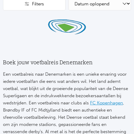
Su
Pr
Filters
Train
Turkij
Voetb
To
Ch
Tra
Schot
Ch
Le
Train
België
Cry
Le
Overi
Tr
Fu
FA
Boek jouw voetbalreis Denemarken
Tra
De
Ev
Le
Een voetbalreis naar Denemarken is een unieke ervaring voor
Tra
Po
iedere voetbalfan die eens wat anders wil. Het land ademt
Ast
Co
voetbal, wat blijkt uit de groeiende populariteit van de Deense
Tr
Oos
Superligaen en de indrukwekkende bezoekersaantallen bij
Le
Spanj
wedstrijden. Een voetbalreis naar clubs als
FC Kopenhagen
,
Tr
Tsj
Ip
Brøndby IF of FC Midtjylland biedt een authentieke en
Pri
sfeervolle voetbalbeleving. Het Deense voetbal staat bekend
Tra
Ser
Qu
om zijn moderne stadions, gepassioneerde fans en
Seg
verrassende derby's. Al met al is het de perfecte bestemming