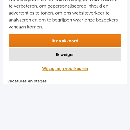
RS
te verbeteren, om gepersonaliseerde inhoud en
advertenties te tonen, om ons websiteverkeer te
Ro
Aanmelden
analyseren en om te begrijpen waar onze bezoekers
Snel naar
vandaan komen.
KA
Combinatiereizen voetbal en darts
Ik ga akkoord
Ce
Voetbalreizen FC Barcelona
Voetbalreizen Manchester City FC
Ik weiger
Sta
Voetbalreizen Manchester United
Voetbalreizen Liverpool FC
Wijzig mijn voorkeuren
Overi
Vacatures en stages
FC
Voetbalgarant regeling
FK 
Algemene voorwaarden
Privacy en cookies
Spa
Ra
El Clasico voetbalreizen