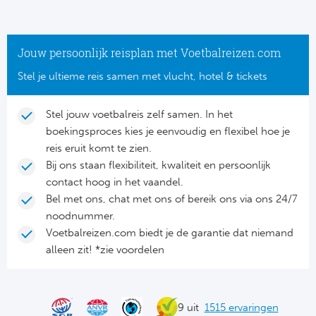
Cel
Turkij
Cá
Süp
Jouw persoonlijk reisplan met Voetbalreizen.com
Italië
Overi
Stel je ultieme reis samen met vlucht, hotel & tickets
AC
Ch
Stel jouw voetbalreis zelf samen. In het
boekingsproces kies je eenvoudig en flexibel hoe je
Int
Eks
reis eruit komt te zien.
Bij ons staan flexibiliteit, kwaliteit en persoonlijk
SS
Oos
contact hoog in het vaandel.
Bel met ons, chat met ons of bereik ons via ons 24/7
AS
Sup
noodnummer.
Voetbalreizen.com biedt je de garantie dat niemand
Ju
Sup
alleen zit! *zie voordelen
ACF
Lig
At
Bra
9 uit
1515 ervaringen