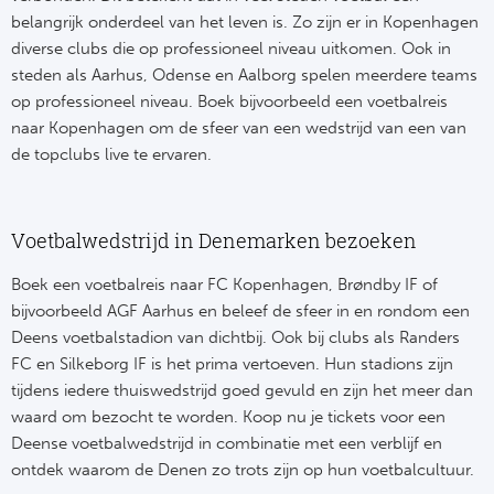
belangrijk onderdeel van het leven is. Zo zijn er in Kopenhagen
Frankr
Ma
diverse clubs die op professioneel niveau uitkomen. Ook in
steden als Aarhus, Odense en Aalborg spelen meerdere teams
RC
Lig
op professioneel niveau. Boek bijvoorbeeld een voetbalreis
naar Kopenhagen om de sfeer van een wedstrijd van een van
Gi
België
de topclubs live te ervaren.
RC
Jup
Voetbalwedstrijd in Denemarken bezoeken
La
Portu
Boek een voetbalreis naar FC Kopenhagen, Brøndby IF of
CA
bijvoorbeeld AGF Aarhus en beleef de sfeer in en rondom een
Pri
Deens voetbalstadion van dichtbij. Ook bij clubs als Randers
CD
FC en Silkeborg IF is het prima vertoeven. Hun stadions zijn
Schot
tijdens iedere thuiswedstrijd goed gevuld en zijn het meer dan
CD 
waard om bezocht te worden. Koop nu je tickets voor een
Sco
Deense voetbalwedstrijd in combinatie met een verblijf en
Co
ontdek waarom de Denen zo trots zijn op hun voetbalcultuur.