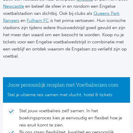
Newcastle
en beleef de sfeer in en rondom een Engelse
FC
voetbalstadion van dichtbij. Ook bij clubs als
Queens Park
Rangers
en
Fulham FC
is het prima vertoeven. Hun iconische
Ben
stadions zijn tijdens iedere thuiswedstrijd goed gevuld en zijn
het meer dan waard om een bezocht te worden. Koop nu je
Sp
tickets voor een Engelse voetbalwedstrijd in combinatie met
een verblijf en ontdek waarom de Engelsen zo verliefd zijn op
SC
voetbal.
Est
Ca
Jouw persoonlijk reisplan met Voetbalreizen.com
Stel je ultieme reis samen met vlucht, hotel & tickets
Schot
Stel jouw voetbalreis zelf samen. In het
Cel
boekingsproces kies je eenvoudig en flexibel hoe je
Ra
reis eruit komt te zien.
Bij ons staan flexibiliteit, kwaliteit en persoonlijk