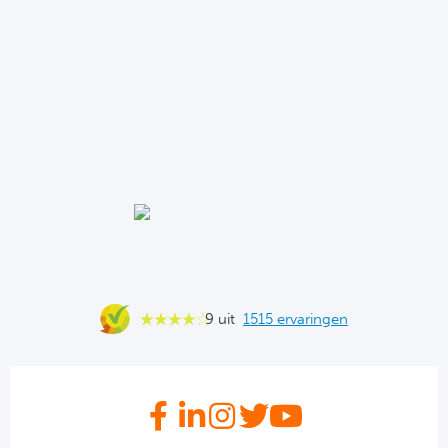
Sla
Boc
Fl
Wi
KS 
Fl
New
9 uit
1515 ervaringen