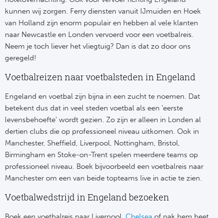
Ba
kunnen wij zorgen. Ferry diensten vanuit IJmuiden en Hoek
van Holland zijn enorm populair en hebben al vele klanten
He
naar Newcastle en Londen vervoerd voor een voetbalreis.
Neem je toch liever het vliegtuig? Dan is dat zo door ons
Bo
geregeld!
Uni
Voetbalreizen naar voetbalsteden in Engeland
Ha
Engeland en voetbal zijn bijna in een zucht te noemen. Dat
betekent dus dat in veel steden voetbal als een 'eerste
Frankr
levensbehoefte' wordt gezien. Zo zijn er alleen in Londen al
dertien clubs die op professioneel niveau uitkomen. Ook in
Par
Manchester, Sheffield, Liverpool, Nottingham, Bristol,
Birmingham en Stoke-on-Trent spelen meerdere teams op
Ol
professioneel niveau. Boek bijvoorbeeld een voetbalreis naar
Manchester om een van beide topteams live in actie te zien.
OG
Voetbalwedstrijd in Engeland bezoeken
Portu
Boek een voetbalreis naar Liverpool,
Chelsea
of pak hem beet