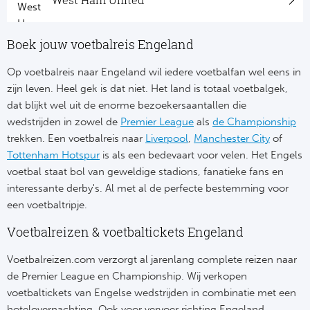
Bo
Ma
Boek jouw voetbalreis Engeland
Co
Op voetbalreis naar Engeland wil iedere voetbalfan wel eens in
SS 
zijn leven. Heel gek is dat niet. Het land is totaal voetbalgek,
dat blijkt wel uit de enorme bezoekersaantallen die
Ud
wedstrijden in zowel de
Premier League
als
de Championship
trekken. Een voetbalreis naar
Liverpool
,
Manchester City
of
To
Tottenham Hotspur
is als een bedevaart voor velen. Het Engels
voetbal staat bol van geweldige stadions, fanatieke fans en
Duits
interessante derby's. Al met al de perfecte bestemming voor
een voetbaltripje.
Bo
Voetbalreizen & voetbaltickets Engeland
Ba
Voetbalreizen.com verzorgt al jarenlang complete reizen naar
de Premier League en Championship. Wij verkopen
We
voetbaltickets van Engelse wedstrijden in combinatie met een
hotelovernachting. Ook voor vervoer richting Engeland