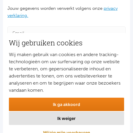
Jouw gegevens worden verwerkt volgens onze
privacy
verklaring.
Wij gebruiken cookies
Wij maken gebruik van cookies en andere tracking-
technologieën om uw surfervaring op onze website
te verbeteren, om gepersonaliseerde inhoud en
advertenties te tonen, om ons websiteverkeer te
Aanmelden
analyseren en om te begrijpen waar onze bezoekers
Snel naar
vandaan komen.
Combinatiereizen voetbal en darts
Ik ga akkoord
Voetbalreizen FC Barcelona
Voetbalreizen Manchester City FC
Ik weiger
Voetbalreizen Manchester United
Voetbalreizen Liverpool FC
Wijzig mijn voorkeuren