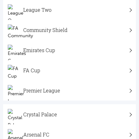
Tr
Bra
So
League Two
Co
Ver
Spanj
Su
Community Shield
Arg
Rea
Italië
Emirates Cup
FC
Ser
Atl
FA Cup
Cop
Val
Duits
Premier League
Sev
Bu
Rea
Crystal Palace
2. 
Ath
DF
Arsenal FC
Rea