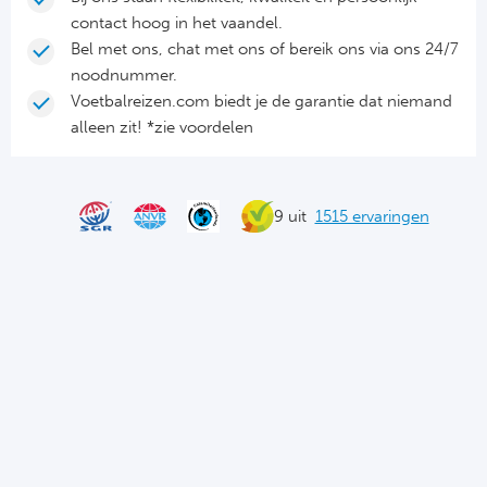
Ab
contact hoog in het vaandel.
Bel met ons, chat met ons of bereik ons via ons 24/7
noodnummer.
Turkij
Voetbalreizen.com biedt je de garantie dat niemand
alleen zit! *zie voordelen
Bes
Fe
9 uit
1515 ervaringen
Gal
België
Cl
RS
Ro