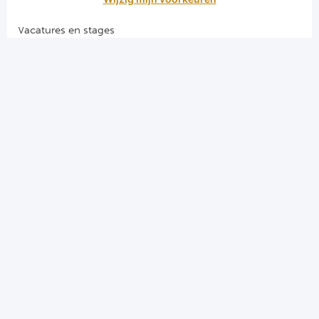
Vacatures en stages
Voetbalgarant regeling
Algemene voorwaarden
Privacy en cookies
El Clasico voetbalreizen
Merseyside voetbalreizen
Derby della Capitale voetbalreizen
Programma's
Programma Champions League
Programma Premier League
Programma La Liga
Programma Bundesliga
Programma Serie A