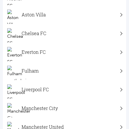
Frankr
Ma
Aston Villa
RC
Lig
Chelsea FC
Gi
België
RC
Everton FC
Jup
La
Portu
Fulham
CA
Pri
Liverpool FC
CD
Schot
CD 
Manchester City
Sco
Co
Manchester United