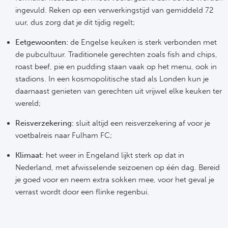
Ro
ingevuld. Reken op een verwerkingstijd van gemiddeld 72
uur, dus zorg dat je dit tijdig regelt;
KA
Eetgewoonten:
de Engelse keuken is sterk verbonden met
Ce
de pubcultuur. Traditionele gerechten zoals fish and chips,
roast beef, pie en pudding staan vaak op het menu, ook in
Sta
stadions. In een kosmopolitische stad als Londen kun je
daarnaast genieten van gerechten uit vrijwel elke keuken ter
Overi
wereld;
Reisverzekering:
sluit altijd een reisverzekering af voor je
FC
voetbalreis naar Fulham FC;
FK 
Klimaat:
het weer in Engeland lijkt sterk op dat in
Nederland, met afwisselende seizoenen op één dag. Bereid
Spa
je goed voor en neem extra sokken mee, voor het geval je
verrast wordt door een flinke regenbui.
Ra
Riv