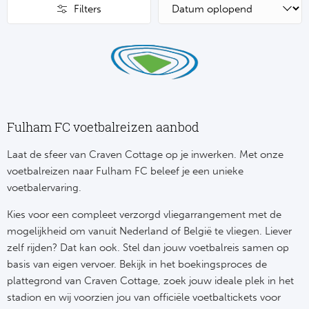
Su
Pr
Filters
Train
Turkij
Voetb
To
Ch
Tra
Schot
Ch
Le
Train
België
Cry
Le
Overi
Tr
Fulham FC voetbalreizen aanbod
Fu
FA
Tra
De
Laat de sfeer van Craven Cottage op je inwerken. Met onze
Ev
Le
voetbalreizen naar Fulham FC beleef je een unieke
Tra
Po
voetbalervaring.
Ast
Co
Kies voor een compleet verzorgd vliegarrangement met de
Tr
Oos
Le
mogelijkheid om vanuit Nederland of België te vliegen. Liever
Spanj
Tr
Tsj
zelf rijden? Dat kan ook. Stel dan jouw voetbalreis samen op
Ip
basis van eigen vervoer. Bekijk in het boekingsproces de
Pri
Tra
Ser
plattegrond van Craven Cottage, zoek jouw ideale plek in het
Qu
stadion en wij voorzien jou van officiële voetbaltickets voor
Seg