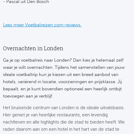
- Pascal uit Den Bosch
FC
Lees meer Voetbalreizen.com-reviews.
Ben
Sp
Overnachten in Londen
SC
Ga je op voetbalreis naar Londen? Dan kies je helemaal zelf
Est
waar je wilt overnachten. Tijdens het samenstellen van jouw
ideale voetbaltrip kun je kiezen uit een breed aanbod van
Ca
hotels, variërend in locatie, voorzieningen en prijsklasse. Jij
bepaalt, en je kunt bovendien optioneel een heerlijk ontbijt
CD
toevoegen aan je verblijf.
Het bruisende centrum van Londen is de ideale uitvalsbasis.
Schot
Hier geniet je van heerlijke restaurants, een levendig
nachtleven en alle highlights die de stad te bieden heeft. We
Cel
raden daarom aan om een hotel in het hart van de stad te