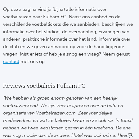
Bo
Ma
Op deze pagina vind je (bijna) alle informatie over
voetbalreizen naar Fulham FC. Naast ons aanbod en de
Co
verschillende voetbaltickets die we aanbieden, beschrijven we
informatie over het stadion, de overnachting, ervaringen van
SS 
anderen, praktische informatie over het land, informatie over
de club en we geven antwoord op voor de hand liggende
Ud
vragen. Mist er iets of heb je alsnog een vraag? Neem gerust
contact
met ons op.
To
Duits
Reviews voetbalreis Fulham FC
Bo
"We hebben als groep enorm genoten van een heerlijk
voetbalweekend. We zijn zeer te spreken over de hulp en
Ba
organisatie van Voetbalreizen.com. Zeer vriendelijke
medewerkers en wat ze beloven kwamen ze ook na. In totaal
We
hebben we twee wedstrijden gezien in één weekend. De ene
was nog mooier dan de andere. Hotel was ook prima. Heerlijk