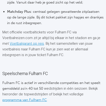
zijde. Vanuit daar heb je goed zicht op het veld;
Frankr
Ma
Matchday Plus:
centraal gelegen gewatteerde zitplaatsen
op de lange zijde. Bij dit ticket pakket zijn hapjes en drankjes
RC
Lig
in de rust inbegrepen.
Gi
Met officiële voetbaltickets voor Fulham FC via
België
Voetbalreizen.com zit je altijd bij elkaar in het stadion en ga je
RC
met
Voetbalgarant op reis
. Bij het samenstellen van jouw
Jup
voetbalreis naar Fulham FC kun je zien wat er allemaal
La
inbegrepen is in jouw ticket Fulham FC.
Portu
CA
Pri
Speelschema Fulham FC
CD
Schot
Fulham FC is actief in verschillende competities en het speelt
CD 
gemiddeld zo’n 40 tot 50
wedstrijden in één seizoen. Bekijk
Sco
hieronder de topwedstrijden of bekijk het volledige
Co
programma van Fulham FC
.