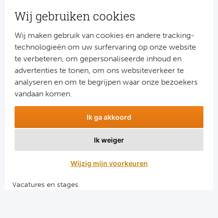
Wij gebruiken cookies
Wij maken gebruik van cookies en andere tracking-
technologieën om uw surfervaring op onze website
te verbeteren, om gepersonaliseerde inhoud en
advertenties te tonen, om ons websiteverkeer te
Aanmelden
analyseren en om te begrijpen waar onze bezoekers
Snel naar
vandaan komen.
Combinatiereizen voetbal en darts
Ik ga akkoord
Voetbalreizen FC Barcelona
Voetbalreizen Manchester City FC
Ik weiger
Voetbalreizen Manchester United
Voetbalreizen Liverpool FC
Wijzig mijn voorkeuren
Vacatures en stages
Voetbalgarant regeling