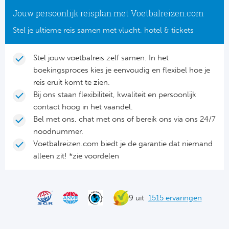
Jouw persoonlijk reisplan met Voetbalreizen.com
Rod
Stel je ultieme reis samen met vlucht, hotel & tickets
Sla
Stel jouw voetbalreis zelf samen. In het
Boc
boekingsproces kies je eenvoudig en flexibel hoe je
reis eruit komt te zien.
Fl
Bij ons staan flexibiliteit, kwaliteit en persoonlijk
contact hoog in het vaandel.
Wi
Bel met ons, chat met ons of bereik ons via ons 24/7
noodnummer.
KS 
Voetbalreizen.com biedt je de garantie dat niemand
alleen zit! *zie voordelen
Fl
New
9 uit
1515 ervaringen