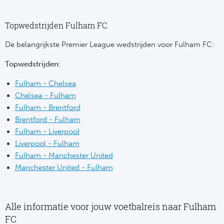
Cel
Turkij
Cá
Topwedstrijden Fulham FC
Süp
De belangrijkste Premier League wedstrijden voor Fulham FC:
Italië
Overi
Topwedstrijden:
AC
Ch
Fulham - Chelsea
Chelsea - Fulham
Int
Eks
Fulham - Brentford
Brentford - Fulham
SS
Oos
Fulham - Liverpool
Liverpool - Fulham
AS
Sup
Fulham - Manchester United
Manchester United - Fulham
Ju
Sup
ACF
Lig
Alle informatie voor jouw voetbalreis naar Fulham
At
Bra
FC