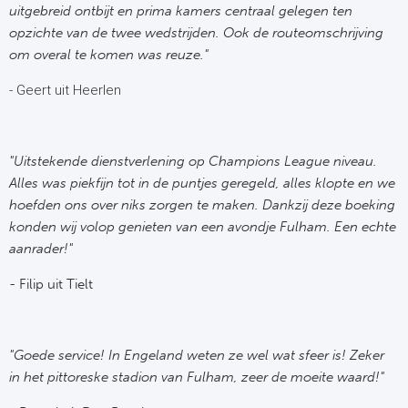
Ba
uitgebreid ontbijt en prima kamers centraal gelegen ten
opzichte van de twee wedstrijden. Ook de routeomschrijving
He
om overal te komen was reuze."
Bo
- Geert uit Heerlen
Uni
"Uitstekende dienstverlening op Champions League niveau.
Ha
Alles was piekfijn tot in de puntjes geregeld, alles klopte en we
hoefden ons over niks zorgen te maken. Dankzij deze boeking
Frankr
konden wij volop genieten van een avondje Fulham. Een echte
aanrader!"
Par
- Filip uit Tielt
Ol
OG
"Goede service! In Engeland weten ze wel wat sfeer is! Zeker
in het pittoreske stadion van Fulham, zeer de moeite waard!"
Portu