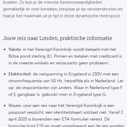
boeken. Zo kun je de meeste bezienswaardigheden
Ra
gemakkelijk te voet bereiken, bespaar je op vervoerskosten en
haal je het maximale uit je tijd in deze dynamische metropool.
Ab
Turkij
Jouw reis naar Londen, praktische informatie
Bes
Valuta:
in het Verenigd Koninkrijk wordt betaald met het
Britse pond sterling (£). Pinnen en betalen met creditcard is
Fe
in de meeste winkels en restaurants geen probleem;
Gal
Elektriciteit:
de netspanning in Engeland is 230V met een
stroomfrequentie van 50 Hz, hetzelfde als in Nederland. Let
op: de stopcontacten zijn anders. Waar in Nederland type F
België
of E gangbaar is, gebruikt men in Engeland type G;
Cl
Visum:
voor een reis naar het Verenigd Koninkrijk is een
paspoort verplicht; een identiteitskaart volstaat niet. Vanaf 2
RS
april 2025 is bovendien een ETA-formulier vereist. Dit
formulier kost £10 en moet voorafgaand aan de reis worden