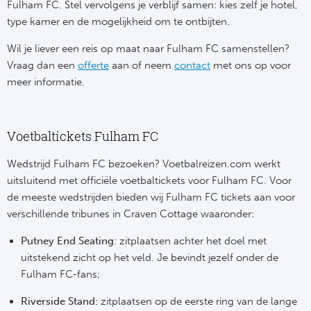
Tr
Bra
Fulham FC. Stel vervolgens je verblijf samen: kies zelf je hotel,
So
type kamer en de mogelijkheid om te ontbijten.
Co
Ver
Spanj
Wil je liever een reis op maat naar Fulham FC samenstellen?
Su
Vraag dan een
offerte
aan of neem
contact
met ons op voor
Arg
Rea
meer informatie.
Italië
FC
Ser
Voetbaltickets Fulham FC
Atl
Cop
Wedstrijd Fulham FC bezoeken? Voetbalreizen.com werkt
Val
uitsluitend met officiële voetbaltickets voor Fulham FC. Voor
de meeste wedstrijden bieden wij Fulham FC tickets aan voor
Duits
Sev
verschillende tribunes in Craven Cottage waaronder:
Bu
Rea
Putney End Seating:
zitplaatsen achter het doel met
uitstekend zicht op het veld. Je bevindt jezelf onder de
2. 
Ath
Fulham FC-fans;
DF
Riverside Stand:
zitplaatsen op de eerste ring van de lange
Rea