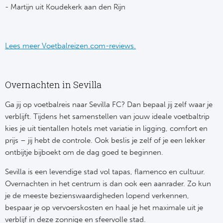
- Martijn uit Koudekerk aan den Rijn
Ra
Ab
Lees meer Voetbalreizen.com-reviews.
Turkij
Overnachten in Sevilla
Bes
Ga jij op voetbalreis naar Sevilla FC? Dan bepaal jij zelf waar je
Fe
verblijft. Tijdens het samenstellen van jouw ideale voetbaltrip
kies je uit tientallen hotels met variatie in ligging, comfort en
Gal
prijs – jij hebt de controle. Ook beslis je zelf of je een lekker
ontbijtje bijboekt om de dag goed te beginnen.
België
Sevilla is een levendige stad vol tapas, flamenco en cultuur.
Cl
Overnachten in het centrum is dan ook een aanrader. Zo kun
je de meeste bezienswaardigheden lopend verkennen,
RS
bespaar je op vervoerskosten en haal je het maximale uit je
verblijf in deze zonnige en sfeervolle stad.