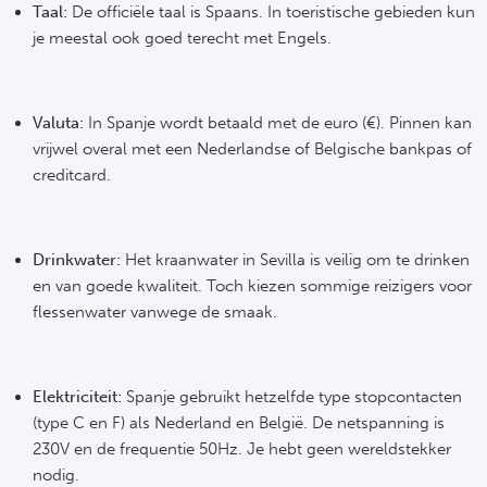
Taal:
De officiële taal is Spaans. In toeristische gebieden kun
Rod
je meestal ook goed terecht met Engels.
Sla
Valuta:
In Spanje wordt betaald met de euro (€). Pinnen kan
Boc
vrijwel overal met een Nederlandse of Belgische bankpas of
creditcard.
Fl
Wi
Drinkwater:
Het kraanwater in Sevilla is veilig om te drinken
KS 
en van goede kwaliteit. Toch kiezen sommige reizigers voor
flessenwater vanwege de smaak.
Fl
New
Elektriciteit:
Spanje gebruikt hetzelfde type stopcontacten
(type C en F) als Nederland en België. De netspanning is
230V en de frequentie 50Hz. Je hebt geen wereldstekker
nodig.