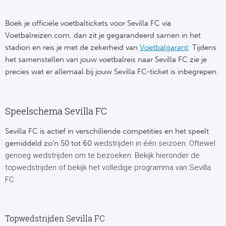
Cel
Turkij
Boek je officiële voetbaltickets voor Sevilla FC via
Cá
Süp
Voetbalreizen.com, dan zit je gegarandeerd samen in het
stadion en reis je met de zekerheid van
Voetbalgarant
. Tijdens
Italië
Overi
het samenstellen van jouw voetbalreis naar Sevilla FC zie je
precies wat er allemaal bij jouw Sevilla FC-ticket is inbegrepen.
AC
Ch
Int
Eks
Speelschema Sevilla FC
SS
Oos
Sevilla FC is actief in verschillende competities en het speelt
gemiddeld zo’n 50 tot 60
wedstrijden in één seizoen. Oftewel
AS
Sup
genoeg wedstrijden om te bezoeken. Bekijk hieronder de
topwedstrijden of bekijk het volledige programma van Sevilla
Ju
Sup
FC.
ACF
Lig
At
Topwedstrijden Sevilla FC
Bra