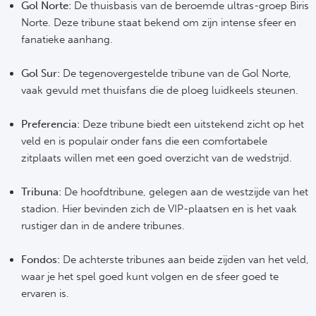
Gol Norte:
De thuisbasis van de beroemde ultras-groep Biris
Norte. Deze tribune staat bekend om zijn intense sfeer en
Frankr
Ma
fanatieke aanhang.
RC
Lig
Gol Sur:
De tegenovergestelde tribune van de Gol Norte,
Gi
vaak gevuld met thuisfans die de ploeg luidkeels steunen.
België
RC
Preferencia:
Deze tribune biedt een uitstekend zicht op het
Jup
veld en is populair onder fans die een comfortabele
La
zitplaats willen met een goed overzicht van de wedstrijd.
Portu
CA
Tribuna:
De hoofdtribune, gelegen aan de westzijde van het
Pri
stadion. Hier bevinden zich de VIP-plaatsen en is het vaak
CD
rustiger dan in de andere tribunes.
Schot
CD 
Fondos:
De achterste tribunes aan beide zijden van het veld,
waar je het spel goed kunt volgen en de sfeer goed te
Sco
Co
ervaren is.