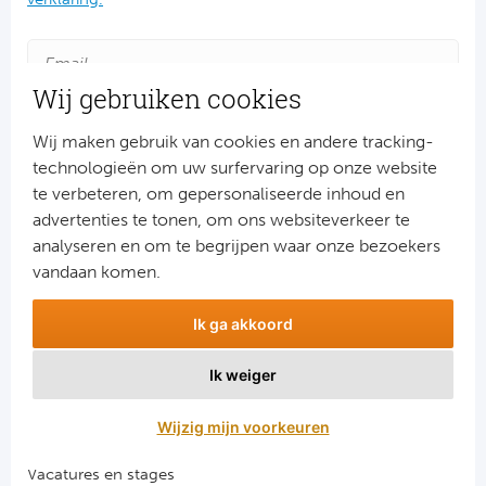
Wij gebruiken cookies
Wij maken gebruik van cookies en andere tracking-
technologieën om uw surfervaring op onze website
te verbeteren, om gepersonaliseerde inhoud en
advertenties te tonen, om ons websiteverkeer te
Aanmelden
analyseren en om te begrijpen waar onze bezoekers
Snel naar
vandaan komen.
Combinatiereizen voetbal en darts
Ik ga akkoord
Voetbalreizen FC Barcelona
Voetbalreizen Manchester City FC
Ik weiger
Voetbalreizen Manchester United
Voetbalreizen Liverpool FC
Wijzig mijn voorkeuren
Vacatures en stages