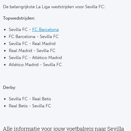
De belangrijkste La Liga wedstrijden voor Sevilla FC:
Bo
Ma
Topwedstrijden:
Co
Sevilla FC -
FC Barcelona
SS 
FC Barcelona - Sevilla FC
Sevilla FC - Real Madrid
Ud
Real Madrid - Sevilla FC
Sevilla FC - Atlético Madrid
To
Atlético Madrid - Sevilla FC
Duits
Derby:
Bo
Sevilla FC - Real Betis
Ba
Real Betis - Sevilla FC
We
Alle informatie voor jouw voetbalreis naar Sevilla