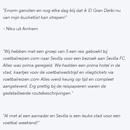
"Enorm genoten en nog elke dag blij dat ik El Gran Derbi nu
FC
van mijn bucketlist kan strepen!"
Ben
- Niko uit Arnhem
Sp
"Wij hebben met een groep van 5 een reis geboekt bij
SC
voetbalreizen.com naar Sevilla voor een bezoek aan Sevilla FC.
Est
Alles was prima geregeld. We hadden een prima hotel in de
stad, kaartjes voor de voetbalwedstrijd en vliegtickets via
Ca
voetbalreizen.com Alles werd keurig op tijd en compleet
aangeleverd. Erg prettig bij de reispapieren waren de
CD
gedetailleerde routebeschrijvingen."
Schot
"Al met al een aanrader en Sevilla is een leuke stad voor een
Cel
voetbal weekend!"