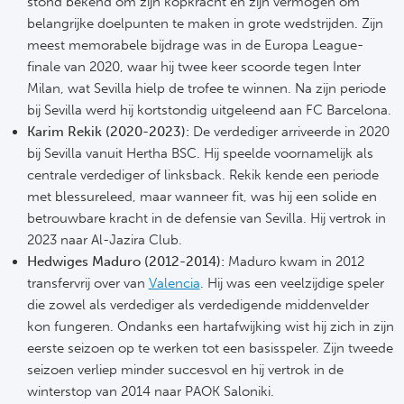
stond bekend om zijn kopkracht en zijn vermogen om
belangrijke doelpunten te maken in grote wedstrijden. Zijn
meest memorabele bijdrage was in de Europa League-
finale van 2020, waar hij twee keer scoorde tegen Inter
Milan, wat Sevilla hielp de trofee te winnen. Na zijn periode
bij Sevilla werd hij kortstondig uitgeleend aan FC Barcelona.
Karim Rekik (2020-2023):
De verdediger arriveerde in 2020
bij Sevilla vanuit Hertha BSC. Hij speelde voornamelijk als
centrale verdediger of linksback. Rekik kende een periode
met blessureleed, maar wanneer fit, was hij een solide en
betrouwbare kracht in de defensie van Sevilla. Hij vertrok in
2023 naar Al-Jazira Club.
Hedwiges Maduro (2012-2014):
Maduro kwam in 2012
transfervrij over van
Valencia
. Hij was een veelzijdige speler
die zowel als verdediger als verdedigende middenvelder
kon fungeren. Ondanks een hartafwijking wist hij zich in zijn
eerste seizoen op te werken tot een basisspeler. Zijn tweede
seizoen verliep minder succesvol en hij vertrok in de
winterstop van 2014 naar PAOK Saloniki.