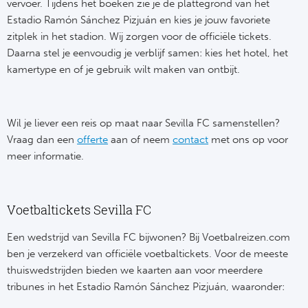
Tr
Bra
vervoer. Tijdens het boeken zie je de plattegrond van het
So
Estadio Ramón Sánchez Pizjuán en kies je jouw favoriete
Co
Ver
zitplek in het stadion. Wij zorgen voor de officiële tickets.
Spanj
Daarna stel je eenvoudig je verblijf samen: kies het hotel, het
Su
Arg
kamertype en of je gebruik wilt maken van ontbijt.
Rea
Italië
FC
Wil je liever een reis op maat naar Sevilla FC samenstellen?
Ser
Vraag dan een
offerte
aan of neem
contact
met ons op voor
Atl
meer informatie.
Cop
Val
Duits
Sev
Voetbaltickets Sevilla FC
Bu
Een wedstrijd van Sevilla FC bijwonen? Bij Voetbalreizen.com
Rea
ben je verzekerd van officiële voetbaltickets. Voor de meeste
2. 
Ath
thuiswedstrijden bieden we kaarten aan voor meerdere
tribunes in het Estadio Ramón Sánchez Pizjuán, waaronder:
DF
Rea