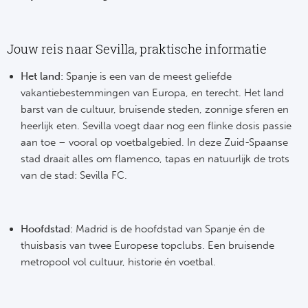
Ro
KA
Jouw reis naar Sevilla, praktische informatie
Ce
Het land:
Spanje is een van de meest geliefde
vakantiebestemmingen van Europa, en terecht. Het land
Sta
barst van de cultuur, bruisende steden, zonnige sferen en
heerlijk eten. Sevilla voegt daar nog een flinke dosis passie
Overi
aan toe – vooral op voetbalgebied. In deze Zuid-Spaanse
stad draait alles om flamenco, tapas en natuurlijk de trots
FC
van de stad: Sevilla FC.
FK 
Hoofdstad:
Madrid is de hoofdstad van Spanje én de
Spa
thuisbasis van twee Europese topclubs. Een bruisende
metropool vol cultuur, historie én voetbal.
Ra
Riv