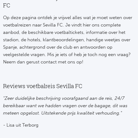
Ba
FC
He
Op deze pagina ontdek je vrijwel alles wat je moet weten over
voetbalreizen naar Sevilla FC. Je vindt hier ons complete
Bo
aanbod, de beschikbare voetbaltickets, informatie over het
stadion, de hotels, klantbeoordelingen, handige weetjes over
Uni
Spanje, achtergrond over de club en antwoorden op
veelgestelde vragen. Mis je iets of heb je toch nog een vraag?
Ha
Neem dan gerust contact met ons op!
Frankr
Reviews voetbalreis Sevilla FC
Par
"Zeer duidelijke beschrijving voorafgaand aan de reis, 24/7
Ol
bereikbaar want we hadden vragen over de bagage, dit was
meteen opgelost. Uitstekende prijs kwaliteit verhouding."
OG
- Lisa uit Terborg
Portu