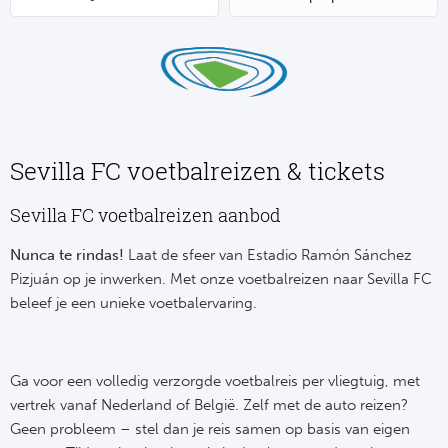
Su
Pr
Train
Turkij
Voetb
To
Ch
Tra
Schot
Ch
Le
Train
België
Cry
Le
Sevilla FC voetbalreizen & tickets
Overi
Tr
Fu
FA
Sevilla FC voetbalreizen aanbod
Tra
De
Ev
Le
Nunca te rindas!
Laat de sfeer van Estadio Ramón Sánchez
Tra
Po
Ast
Pizjuán op je inwerken. Met onze voetbalreizen naar Sevilla FC
Co
beleef je een unieke voetbalervaring.
Tr
Oos
Le
Spanj
Tr
Tsj
Ip
Ga voor een volledig verzorgde voetbalreis per vliegtuig, met
Pri
Tra
Ser
vertrek vanaf Nederland of België. Zelf met de auto reizen?
Qu
Geen probleem – stel dan je reis samen op basis van eigen
Seg