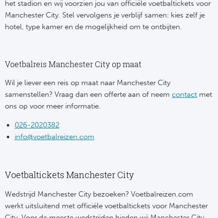
Tr
Bra
het stadion en wij voorzien jou van officiële voetbaltickets voor
So
Manchester City. Stel vervolgens je verblijf samen: kies zelf je
Co
Ver
hotel, type kamer en de mogelijkheid om te ontbijten.
Spanj
Su
Arg
Rea
Voetbalreis Manchester City op maat
Italië
FC
Wil je liever een reis op maat naar Manchester City
Ser
samenstellen? Vraag dan een offerte aan of neem
contact
met
Atl
ons op voor meer informatie.
Cop
Val
026-2020382
info@voetbalreizen.com
Duits
Sev
Bu
Rea
Voetbaltickets Manchester City
2. 
Ath
Wedstrijd Manchester City bezoeken? Voetbalreizen.com
werkt uitsluitend met officiële voetbaltickets voor Manchester
DF
Rea
City. Voor de meeste wedstrijden bieden wij Manchester City