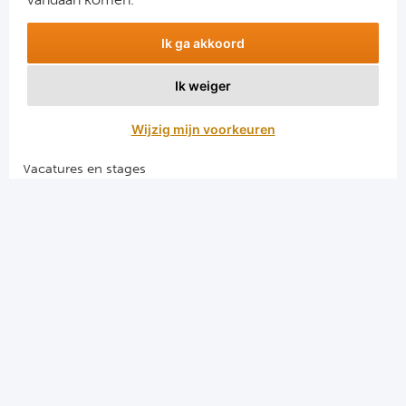
Combinatiereizen voetbal en darts
Ik ga akkoord
Voetbalreizen FC Barcelona
Voetbalreizen Manchester City FC
Ik weiger
Voetbalreizen Manchester United
Voetbalreizen Liverpool FC
Wijzig mijn voorkeuren
Vacatures en stages
Voetbalgarant regeling
Algemene voorwaarden
Privacy en cookies
El Clasico voetbalreizen
Merseyside voetbalreizen
Derby della Capitale voetbalreizen
Programma's