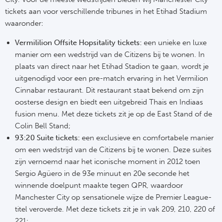
tickets aan voor verschillende tribunes in het Etihad Stadium
Frankr
Ma
waaronder:
RC
Lig
Vermililion Offsite Hopsitality tickets:
een unieke en luxe
manier om een wedstrijd van de Citizens bij te wonen. In
Gi
plaats van direct naar het Etihad Stadion te gaan, wordt je
België
uitgenodigd voor een pre-match ervaring in het Vermilion
RC
Cinnabar restaurant. Dit restaurant staat bekend om zijn
Jup
oosterse design en biedt een uitgebreid Thais en Indiaas
La
fusion menu. Met deze tickets zit je op de East Stand of de
Portu
Colin Bell Stand;
CA
93:20 Suite tickets:
een exclusieve en comfortabele manier
Pri
om een wedstrijd van de Citizens bij te wonen. Deze suites
CD
zijn vernoemd naar het iconische moment in 2012 toen
Schot
Sergio Agüero in de 93e minuut en 20e seconde het
CD 
winnende doelpunt maakte tegen QPR, waardoor
Sco
Manchester City op sensationele wijze de Premier League-
Co
titel veroverde. Met deze tickets zit je in vak 209, 210, 220 of
221;