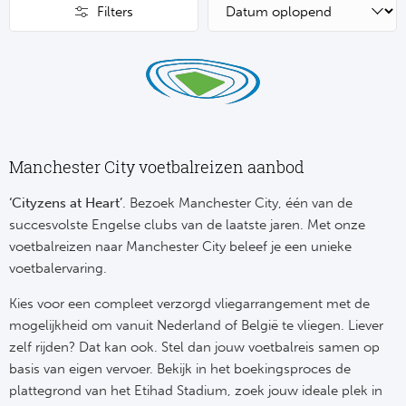
Su
Pr
Filters
Train
Turkij
Voetb
To
Ch
Tra
Schot
Ch
Le
Train
België
Cry
Le
Overi
Tr
Manchester City voetbalreizen aanbod
Fu
FA
Tra
De
‘Cityzens at Heart’
. Bezoek Manchester City, één van de
Ev
Le
succesvolste Engelse clubs van de laatste jaren. Met onze
Tra
Po
voetbalreizen naar Manchester City beleef je een unieke
Ast
Co
voetbalervaring.
Tr
Oos
Le
Kies voor een compleet verzorgd vliegarrangement met de
Spanj
Tr
Tsj
mogelijkheid om vanuit Nederland of België te vliegen. Liever
Ip
zelf rijden? Dat kan ook. Stel dan jouw voetbalreis samen op
Pri
Tra
Ser
basis van eigen vervoer. Bekijk in het boekingsproces de
Qu
plattegrond van het Etihad Stadium, zoek jouw ideale plek in
Seg