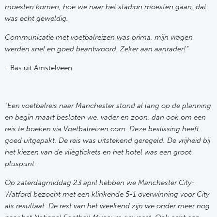
moesten komen, hoe we naar het stadion moesten gaan, dat
Ra
was echt geweldig.
Ab
Communicatie met voetbalreizen was prima, mijn vragen
werden snel en goed beantwoord. Zeker aan aanrader!”
Turkij
- Bas uit Amstelveen
Bes
Fe
“Een voetbalreis naar Manchester stond al lang op de planning
en begin maart besloten we, vader en zoon, dan ook om een
Gal
reis te boeken via Voetbalreizen.com. Deze beslissing heeft
goed uitgepakt. De reis was uitstekend geregeld. De vrijheid bij
het kiezen van de vliegtickets en het hotel was een groot
België
pluspunt.
Cl
Op zaterdagmiddag 23 april hebben we Manchester City-
Watford bezocht met een klinkende 5-1 overwinning voor City
RS
als resultaat. De rest van het weekend zijn we onder meer nog