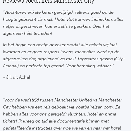
Reviews voetbalreis Manchester City
FC
“Vluchturen enkele keren gewijzigd, telkens goed op de
hoogte gebracht via mail. Hotel vlot kunnen inchecken, alles
Ben
netjes uitgeschreven hoe er zelfs te geraken. Over het
algemeen héél tevreden!
Sp
In het begin een beetje onzeker omdat alle tickets vrij laat
kwamen en er geen respons kwam, maar alles werd op de
SC
afgesproken dag afgeleverd via mail! Topmatras gezien (City-
Est
Arsenal) en perfecte trip gehad. Voor herhaling vatbaar!”
- Jill uit Achel
Ca
CD
“Voor de wedstrijd tussen Manchester United vs Manchester
City hebben we een reis geboekt via Voetbalreizen.com. Ze
Schot
hebben alles voor ons geregeld: vluchten, hotel en prima
tickets! Ik kreeg op tijd alle documentatie binnen met
Cel
gedetailleerde instructies over hoe we van en naar het hotel