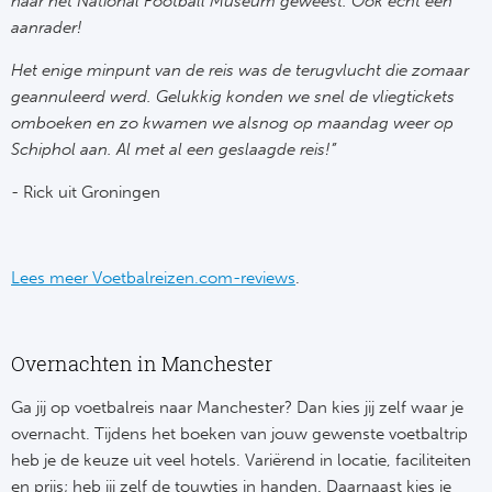
naar het National Football Museum geweest. Ook echt een
Ro
aanrader!
KA
Het enige minpunt van de reis was de terugvlucht die zomaar
geannuleerd werd. Gelukkig konden we snel de vliegtickets
Ce
omboeken en zo kwamen we alsnog op maandag weer op
Schiphol aan. Al met al een geslaagde reis!”
Sta
- Rick uit Groningen
Overi
FC
Lees meer Voetbalreizen.com-reviews
.
FK 
Overnachten in Manchester
Spa
Ga jij op voetbalreis naar Manchester? Dan kies jij zelf waar je
Ra
overnacht. Tijdens het boeken van jouw gewenste voetbaltrip
heb je de keuze uit veel hotels. Variërend in locatie, faciliteiten
Riv
en prijs; heb jij zelf de touwtjes in handen. Daarnaast kies je