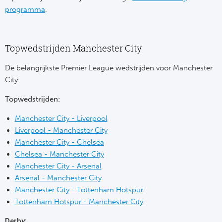
programma
.
Bo
Ma
Co
Topwedstrijden Manchester City
SS 
De belangrijkste Premier League wedstrijden voor Manchester
City:
Ud
Topwedstrijden:
To
Manchester City - Liverpool
Liverpool - Manchester City
Duits
Manchester City - Chelsea
Chelsea - Manchester City
Bo
Manchester City - Arsenal
Arsenal - Manchester City
Ba
Manchester City - Tottenham Hotspur
We
Tottenham Hotspur - Manchester City
Derby: