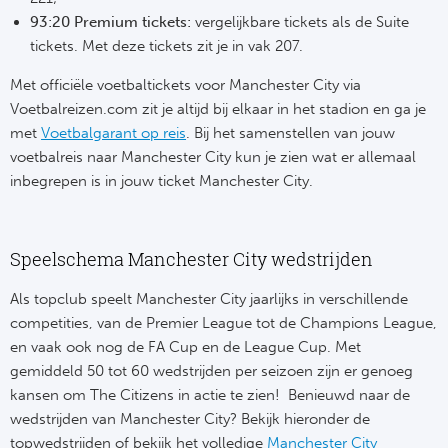
Cel
Turkij
93:20 Premium tickets:
vergelijkbare tickets als de Suite
tickets. Met deze tickets zit je in vak 207.
Cá
Süp
Met officiële voetbaltickets voor Manchester City via
Italië
Overi
Voetbalreizen.com zit je altijd bij elkaar in het stadion en ga je
met
Voetbalgarant op reis
. Bij het samenstellen van jouw
AC
Ch
voetbalreis naar Manchester City kun je zien wat er allemaal
inbegrepen is in jouw ticket Manchester City.
Int
Eks
SS
Oos
Speelschema Manchester City wedstrijden
AS
Sup
Als topclub speelt Manchester City jaarlijks in verschillende
competities, van de Premier League tot de Champions League,
Ju
Sup
en vaak ook nog de FA Cup en de League Cup. Met
gemiddeld 50 tot 60 wedstrijden per seizoen zijn er genoeg
ACF
Lig
kansen om The Citizens in actie te zien! Benieuwd naar de
wedstrijden van Manchester City? Bekijk hieronder de
At
Bra
topwedstrijden of bekijk het volledige
Manchester City