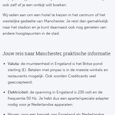
ook zelf of je een ontbijt wilt boeken.
Rod
Wij raden aan om een hotel te kiezen in het centrum of het
Sla
westelijke gedeelte van Manchester. Je reist dan gemakkelijk
naar het stadion en je kunt daarnaast ook nog genieten van
Boc
andere hoogtepunten in de stad.
Fl
Jouw reis naar Manchester, praktische informatie
Wi
Valuta:
de munteenheid in Engeland is het Britse pond
KS 
sterling (£). Betalen met pinpas is in de meeste winkels en
restaurants mogelijk. Ook worden Creditcards veel
Fl
geaccepteerd;
New
Elektriciteit:
de spanning in Engeland is 230 volt en de
frequentie 50 Hz. Je hebt dus een aparte/speciale adapter
nodig voor je Nederlandse apparaten;
Visum:
voor een bezoek aan Engeland als Nederlandse