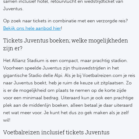
Su
samen inclusief hotel, retourvlucht en wedstrijdticket van
Pr
Train
Juventus.
Turkij
Voetb
To
Ch
Op zoek naar tickets in combinatie met een verzorgde reis?
Tra
Schot
Bekijk ons hele aanbod hier
!
Ch
Le
Train
België
Tickets Juventus boeken; welke mogelijkheden
Cry
Le
zijn er?
Overi
Tr
Fu
Het Allianz Stadium is een compact, maar prachtig stadion.
FA
Voorheen speelde Juventus zijn thuiswedstrijden in het
Tra
De
Ev
Le
gigantische Stadio delle Alpi. Als je bij Voetbalreizen.com je reis
Tra
Po
naar Juventus boekt, heb je ruim de keuze uit zitplaatsen. Zo
Ast
Co
is er de mogelijkheid om plaats te nemen op de korte zijde
Tr
Oos
voor een minimaal bedrag. Uiteraard kun je ook een prachtige
Le
plek aan de middenlijn boeken, alleen betaal je daar uiteraard
Spanj
Tr
Tsj
net wat meer voor. Je kunt het dus zo gek maken als je zelf
Ip
wil!
Pri
Tra
Ser
Qu
Voetbalreizen inclusief tickets Juventus
Seg