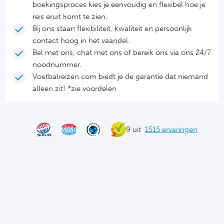
boekingsproces kies je eenvoudig en flexibel hoe je
reis eruit komt te zien.
Frankr
Ma
Bij ons staan flexibiliteit, kwaliteit en persoonlijk
contact hoog in het vaandel.
RC
Lig
Bel met ons, chat met ons of bereik ons via ons 24/7
Gi
noodnummer.
België
Voetbalreizen.com biedt je de garantie dat niemand
RC
alleen zit! *zie voordelen
Jup
La
Portu
9 uit
1515 ervaringen
CA
Pri
CD
Schot
CD 
Sco
Co