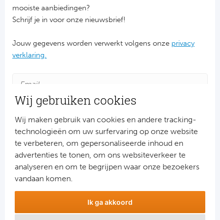
mooiste aanbiedingen?
Schrijf je in voor onze nieuwsbrief!
FC
Ben
Jouw gegevens worden verwerkt volgens onze
privacy
verklaring.
Sp
SC
Wij gebruiken cookies
Est
Wij maken gebruik van cookies en andere tracking-
technologieën om uw surfervaring op onze website
Ca
te verbeteren, om gepersonaliseerde inhoud en
advertenties te tonen, om ons websiteverkeer te
CD
Aanmelden
analyseren en om te begrijpen waar onze bezoekers
Snel naar
Es
vandaan komen.
Combinatiereizen voetbal en darts
Ik ga akkoord
Schot
Voetbalreizen FC Barcelona