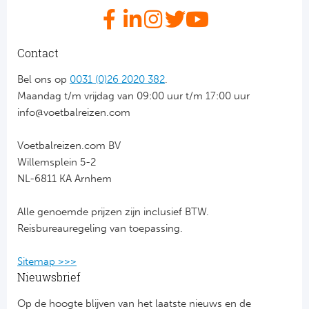
Ba
He
Contact
Bo
Bel ons op
0031 (0)26 2020 382
.
Maandag t/m vrijdag van 09:00 uur t/m 17:00 uur
Uni
info@voetbalreizen.com
Ha
Voetbalreizen.com BV
Willemsplein 5-2
Frankr
NL-6811 KA Arnhem
Par
Alle genoemde prijzen zijn inclusief BTW.
Reisbureauregeling van toepassing.
Ol
Sitemap >>>
OG
Nieuwsbrief
Portu
Op de hoogte blijven van het laatste nieuws en de