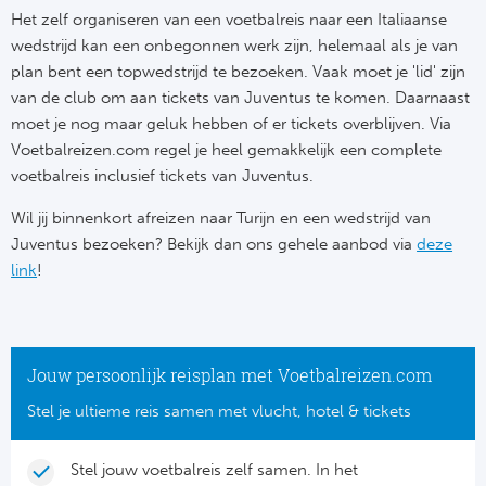
Tr
Bra
So
Het zelf organiseren van een voetbalreis naar een Italiaanse
Co
wedstrijd kan een onbegonnen werk zijn, helemaal als je van
Ver
plan bent een topwedstrijd te bezoeken. Vaak moet je 'lid' zijn
Spanj
Su
van de club om aan tickets van Juventus te komen. Daarnaast
Arg
moet je nog maar geluk hebben of er tickets overblijven. Via
Rea
Italië
Voetbalreizen.com regel je heel gemakkelijk een complete
FC
voetbalreis inclusief tickets van Juventus.
Ser
Wil jij binnenkort afreizen naar Turijn en een wedstrijd van
Atl
Juventus bezoeken? Bekijk dan ons gehele aanbod via
deze
Cop
link
!
Val
Duits
Sev
Bu
Jouw persoonlijk reisplan met Voetbalreizen.com
Rea
Stel je ultieme reis samen met vlucht, hotel & tickets
2. 
Ath
DF
Stel jouw voetbalreis zelf samen. In het
Rea