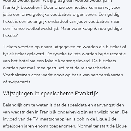
voetbalwedstrijden. Wil jij graag een voetbalwedstrijd in
Tr
Bra
So
Frankrijk bezoeken? Door onze connecties kunnen wij voor
Co
Ver
jullie een onvergetelijke voetbalreis organiseren. Een geldig
Spanj
ticket is een belangrijk onderdeel van jouw voetbalreis naar
Su
Arg
een Franse voetbalwedstrijd. Maar waar koop ik nou geldige
Rea
tickets?
Italië
Tickets worden op naam uitgegeven en worden als E-ticket of
FC
fysiek ticket geleverd. De fysieke tickets worden bij de receptie
Ser
Atl
van het hotel via een lokale koerier geleverd. De E-tickets
Cop
worden per mail mee gestuurd met de reisbescheiden.
Val
Voetbalreizen.com werkt nooit op basis van seizoenskaarten
of swipecards.
Duits
Sev
Wijzigingen in speelschema Frankrijk
Bu
Rea
Belangrijk om te weten is dat de speeldata en aanvangstijden
2. 
van wedstrijden in Frankrijk onderhevig zijn aan wijzigingen. De
Ath
invloed van de TV-maatschappijen is ook in de Ligue 1 de
DF
afgelopen jaren enorm toegenomen. Normaliter start de Ligue
Rea