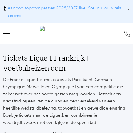
Aanbod topcompetities 2026/2027 live! Stel nu jouw reis
samen!
Teru
Teru
Teru
Teru
Teru
Alle w
Alle w
Alle w
Train
FAQ
Tickets Ligue 1 Frankrijk |
Engel
Europ
Engel
Blog
Tr
Voetbalreizen.com
Spanj
Conta
Ch
Liv
Tra
De Franse Ligue 1 is met clubs als Paris Saint-Germain,
Olympique Marseille en Olympique Lyon een competitie die
Italië
Revie
Eu
Ma
zeker niet over het hoofd gezien mag worden. Bezoek een
Train
wedstrijd bij een van de clubs en ben verzekerd van een
Duits
Ons k
Co
Man
heerlijke wedstrijdbeleving, topvoetbal en geweldige ervaring.
Train
Boek je tickets naar de Ligue 1 en combineer je
Frankr
Over 
Ars
Engel
wedstrijdbezoek met een kijkje in de speelstad.
Tr
Portu
Offer