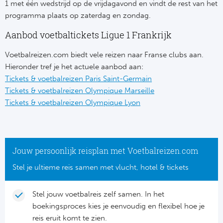
1 met één wedstrijd op de vrijdagavond en vindt de rest van het
programma plaats op zaterdag en zondag.
Frankr
Ma
Aanbod voetbaltickets Ligue 1 Frankrijk
RC
Lig
Voetbalreizen.com biedt vele reizen naar Franse clubs aan.
Gi
Hieronder tref je het actuele aanbod aan:
België
Tickets & voetbalreizen Paris Saint-Germain
RC
Tickets & voetbalreizen Olympique Marseille
Jup
Tickets & voetbalreizen Olympique Lyon
La
Portu
CA
Pri
Jouw persoonlijk reisplan met Voetbalreizen.com
CD
Stel je ultieme reis samen met vlucht, hotel & tickets
Schot
CD 
Stel jouw voetbalreis zelf samen. In het
Sco
Co
boekingsproces kies je eenvoudig en flexibel hoe je
reis eruit komt te zien.