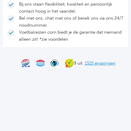
Cel
Turkij
Bij ons staan flexibiliteit, kwaliteit en persoonlijk
contact hoog in het vaandel.
Cá
Süp
Bel met ons, chat met ons of bereik ons via ons 24/7
noodnummer.
Italië
Overi
Voetbalreizen.com biedt je de garantie dat niemand
alleen zit! *zie voordelen
AC
Ch
Int
Eks
9 uit
1515 ervaringen
SS
Oos
AS
Sup
Ju
Sup
ACF
Lig
At
Bra