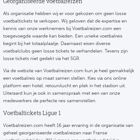
Su
Georganiseerde voetbalreizen
Pr
Train
Turkij
Voetb
Als organisatie hebben wij er voor gekozen om geen losse
To
Ch
voetbaltickets te verkopen. Wij geloven dat de expertise en
Tra
Schot
kennis van onze werknemers bij Voetbalreizen.com een
Ch
Le
toegevoegde waarde kan bieden. Een unieke voetbalreis
Train
België
Cry
begint bij het totaalplaatje. Daarnaast eisen diverse
Le
voetbalclubs geen losse tickets te verhandelen. Tevens zijn
Overi
Tr
Fu
losse tickets niet gedekt via het SGR.
FA
Tra
De
Via de website van Voetbalreizen.com kun je heel gemakkelijk
Ev
Le
een voetbalreis op maat samen stellen. Kies via ons online
Tra
Po
platform een hotel, retourvlucht en plek in het stadion uit.
Ast
Co
Uiteraard kun je ook in samenspraak met een van onze
Tr
Oos
Le
medewerkers de perfecte reis samenstellen.
Spanj
Tr
Voetbaltickets Ligue 1
Tsj
Ip
Pri
Voetbalreizen.com heeft 16 jaar ervaring in de organisatie van
Tra
Ser
Qu
geheel georganiseerde voetbalreizen naar Franse
Seg