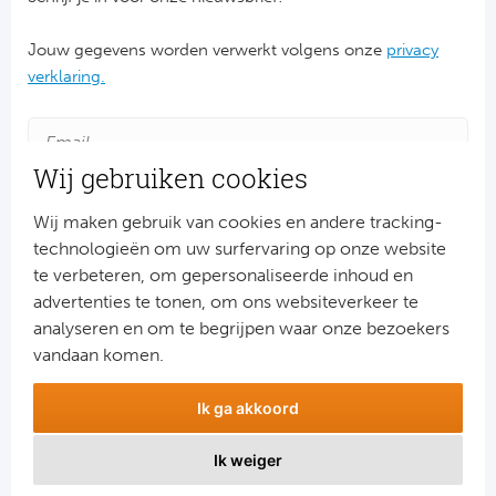
Ra
Jouw gegevens worden verwerkt volgens onze
privacy
Ab
verklaring.
Turkij
Wij gebruiken cookies
Bes
Wij maken gebruik van cookies en andere tracking-
Fe
technologieën om uw surfervaring op onze website
te verbeteren, om gepersonaliseerde inhoud en
Gal
advertenties te tonen, om ons websiteverkeer te
Aanmelden
analyseren en om te begrijpen waar onze bezoekers
België
Snel naar
vandaan komen.
Combinatiereizen voetbal en darts
Cl
Ik ga akkoord
Voetbalreizen FC Barcelona
Voetbalreizen Manchester City FC
RS
Ik weiger
Voetbalreizen Manchester United