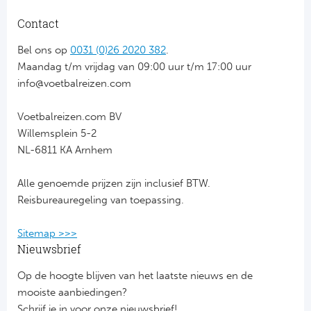
Contact
FC
Bel ons op
0031 (0)26 2020 382
.
Ben
Maandag t/m vrijdag van 09:00 uur t/m 17:00 uur
info@voetbalreizen.com
Sp
Voetbalreizen.com BV
SC
Willemsplein 5-2
NL-6811 KA Arnhem
Est
Alle genoemde prijzen zijn inclusief BTW.
Ca
Reisbureauregeling van toepassing.
CD
Sitemap >>>
Nieuwsbrief
Schot
Op de hoogte blijven van het laatste nieuws en de
Cel
mooiste aanbiedingen?
Schrijf je in voor onze nieuwsbrief!