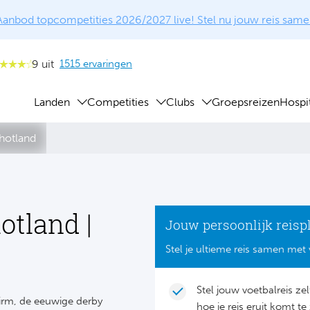
Aanbod topcompetities 2026/2027 live! Stel nu jouw reis same
9 uit
1515 ervaringen
Landen
Competities
Clubs
Groepsreizen
Hospit
chotland
otland |
Jouw persoonlijk reisp
Stel je ultieme reis samen met 
Stel jouw voetbalreis ze
Firm, de eeuwige derby
hoe je reis eruit komt te 