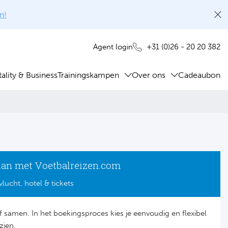
n!
+31 (0)26 - 20 20 382
Agent login
ality & Business
Trainingskampen
Over ons
Cadeaubon
lan met Voetbalreizen.com
vlucht, hotel & tickets
lf samen. In het boekingsproces kies je eenvoudig en flexibel
zien.