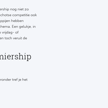
rship nog niet zo
Schotse competitie ook
appijen hebben
chema. Een gelukje, in
 vrijdag- of
en toch veruit de
miership
onder tref je het