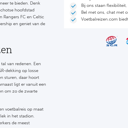
 meer te bieden. Denk
Bij ons staan flexibilite
 Schotse hoofdstad
Bel met ons, chat met 
an Rangers FC en Celtic
Voetbalreizen.com biedt 
ership en geniet van de
zen
 tal van redenen. Een
GR-dekking op losse
en sturen, daar hoort
naast ligt er vanuit een
open om zo de zwarte
een voetbalreis op maat
lek in het stadion.
erkers de meest