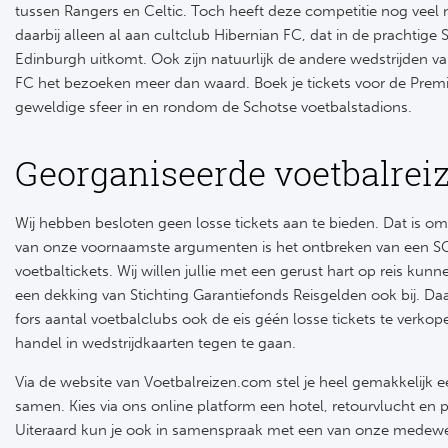
tussen Rangers en Celtic. Toch heeft deze competitie nog veel
daarbij alleen al aan cultclub Hibernian FC, dat in de prachtige
Edinburgh uitkomt. Ook zijn natuurlijk de andere wedstrijden v
FC het bezoeken meer dan waard. Boek je tickets voor de Premi
geweldige sfeer in en rondom de Schotse voetbalstadions.
Georganiseerde voetbalrei
Wij hebben besloten geen losse tickets aan te bieden. Dat is om
van onze voornaamste argumenten is het ontbreken van een S
voetbaltickets. Wij willen jullie met een gerust hart op reis kunn
een dekking van Stichting Garantiefonds Reisgelden ook bij. Daar
fors aantal voetbalclubs ook de eis géén losse tickets te verk
handel in wedstrijdkaarten tegen te gaan.
Via de website van Voetbalreizen.com stel je heel gemakkelijk 
samen. Kies via ons online platform een hotel, retourvlucht en p
Uiteraard kun je ook in samenspraak met een van onze medew