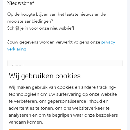
Ba
Nieuwsbrief
Op de hoogte blijven van het laatste nieuws en de
He
mooiste aanbiedingen?
Bo
Schrijf je in voor onze nieuwsbrief!
Uni
Jouw gegevens worden verwerkt volgens onze
privacy
verklaring.
Ha
Frankr
Wij gebruiken cookies
Par
Wij maken gebruik van cookies en andere tracking-
technologieën om uw surfervaring op onze website
Ol
te verbeteren, om gepersonaliseerde inhoud en
advertenties te tonen, om ons websiteverkeer te
OG
Aanmelden
analyseren en om te begrijpen waar onze bezoekers
Snel naar
vandaan komen.
Portu