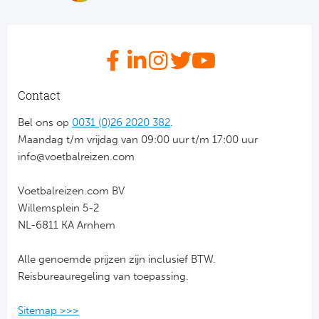
Bo
Ma
Co
SS 
Contact
Ud
Bel ons op
0031 (0)26 2020 382
.
Maandag t/m vrijdag van 09:00 uur t/m 17:00 uur
To
info@voetbalreizen.com
Duits
Voetbalreizen.com BV
Willemsplein 5-2
Bo
NL-6811 KA Arnhem
Ba
Alle genoemde prijzen zijn inclusief BTW.
Reisbureauregeling van toepassing.
We
Sitemap >>>