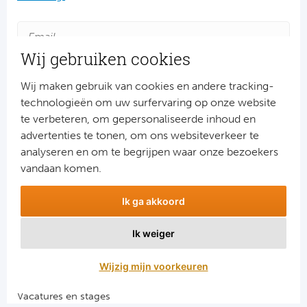
Wij gebruiken cookies
Wij maken gebruik van cookies en andere tracking-
technologieën om uw surfervaring op onze website
te verbeteren, om gepersonaliseerde inhoud en
advertenties te tonen, om ons websiteverkeer te
Aanmelden
analyseren en om te begrijpen waar onze bezoekers
Snel naar
vandaan komen.
Combinatiereizen voetbal en darts
Ik ga akkoord
Voetbalreizen FC Barcelona
Voetbalreizen Manchester City FC
Ik weiger
Voetbalreizen Manchester United
Voetbalreizen Liverpool FC
Wijzig mijn voorkeuren
Vacatures en stages