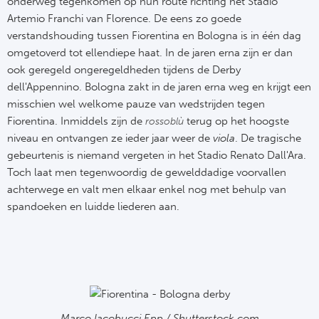
onderweg tegenkomen op hun route richting het Stadio
Artemio Franchi van Florence. De eens zo goede
Frankr
Ma
verstandshouding tussen Fiorentina en Bologna is in één dag
omgetoverd tot ellendiepe haat. In de jaren erna zijn er dan
RC
Lig
ook geregeld ongeregeldheden tijdens de Derby
dell'Appennino. Bologna zakt in de jaren erna weg en krijgt een
Gi
België
misschien wel welkome pauze van wedstrijden tegen
Fiorentina. Inmiddels zijn de
terug op het hoogste
rossoblù
RC
Jup
niveau en ontvangen ze ieder jaar weer
de
viola
. De tragische
gebeurtenis is niemand vergeten in het
Stadio Renato Dall'Ara.
La
Toch laat men tegenwoordig de gewelddadige voorvallen
Portu
achterwege en valt men elkaar enkel nog met behulp van
CA
spandoeken en luidde liederen aan.
Pri
CD
Schot
CD 
Sco
Co
Marco Iacobucci Epp / Shutterstock.com