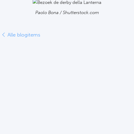
FC
Paolo Bona / Shutterstock.com
Ben
Alle blogitems
Sp
SC
Est
Ca
CD
Es
Schot