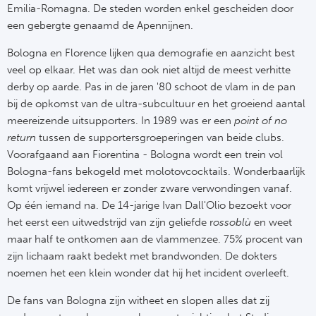
Tr
Bra
Emilia-Romagna. De steden worden enkel gescheiden door
So
een gebergte genaamd de Apennijnen.
Co
Ver
Spanj
Bologna en Florence lijken qua demografie en aanzicht best
Su
Arg
veel op elkaar. Het was dan ook niet altijd de meest verhitte
Rea
derby op aarde. Pas in de jaren '80 schoot de vlam in de pan
Italië
bij de opkomst van de ultra-subcultuur en het groeiend aantal
FC
meereizende uitsupporters. In 1989 was er een
point of no
Ser
return
tussen de supportersgroeperingen van beide clubs.
Atl
Voorafgaand aan Fiorentina - Bologna wordt een trein vol
Cop
Bologna-fans bekogeld met molotovcocktails. Wonderbaarlijk
Val
komt vrijwel iedereen er zonder zware verwondingen vanaf.
Duits
Op één iemand na. De 14-jarige Ivan Dall'Olio bezoekt voor
Sev
het eerst een uitwedstrijd van zijn geliefde r
ossoblù
en weet
Bu
maar half te ontkomen aan de vlammenzee. 75% procent van
Rea
zijn lichaam raakt bedekt met brandwonden. De dokters
2. 
noemen het een klein wonder dat hij het incident overleeft.
Ath
De fans van Bologna zijn witheet en slopen alles dat zij
DF
Rea