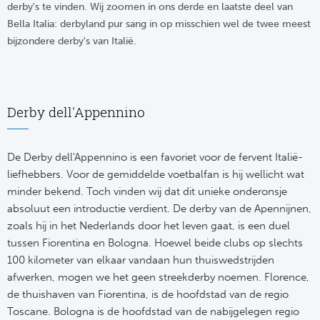
Su
derby's te vinden. Wij zoomen in ons derde en laatste deel van
Pr
Train
Bella Italia: derbyland pur sang in op misschien wel de twee meest
Turkij
Voetb
To
Ch
bijzondere derby's van Italië.
Tra
Schot
Ch
Le
Train
België
Cry
Le
Derby dell'Appennino
Overi
Tr
Fu
FA
De Derby dell'Appennino is een favoriet voor de fervent Italië-
Tra
De
Ev
Le
liefhebbers. Voor de gemiddelde voetbalfan is hij wellicht wat
Tra
Po
minder bekend. Toch vinden wij dat dit unieke onderonsje
Ast
Co
absoluut een introductie verdient. De derby van de Apennijnen,
Tr
Oos
zoals hij in het Nederlands door het leven gaat, is een duel
Le
tussen Fiorentina en Bologna. Hoewel beide clubs op slechts
Spanj
Tr
Tsj
100 kilometer van elkaar vandaan hun thuiswedstrijden
Ip
afwerken, mogen we het geen streekderby noemen. Florence,
Pri
Tra
Ser
de thuishaven van Fiorentina, is de hoofdstad van de regio
Qu
Toscane. Bologna is de hoofdstad van de nabijgelegen regio
Seg