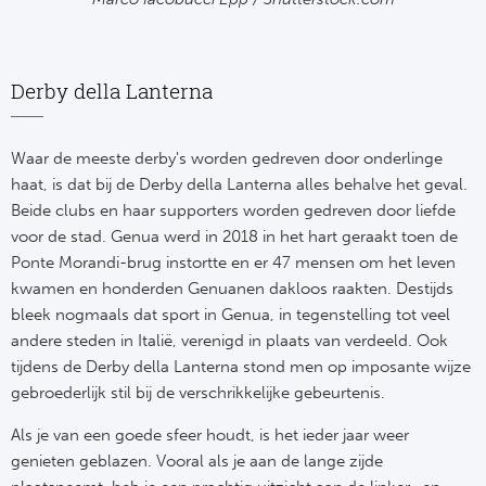
Cel
Turkij
Cá
Süp
Derby della Lanterna
Italië
Overi
Waar de meeste derby's worden gedreven door onderlinge
AC
Ch
haat, is dat bij de Derby della Lanterna alles behalve het geval.
Beide clubs en haar supporters worden gedreven door liefde
Int
Eks
voor de stad. Genua werd in 2018 in het hart geraakt toen de
Ponte Morandi-brug instortte en er 47 mensen om het leven
SS
Oos
kwamen en honderden Genuanen dakloos raakten. Destijds
bleek nogmaals dat sport in Genua, in tegenstelling tot veel
AS
Sup
andere steden in Italië, verenigd in plaats van verdeeld. Ook
Ju
tijdens de Derby della Lanterna stond men op imposante wijze
Sup
gebroederlijk stil bij de verschrikkelijke gebeurtenis.
ACF
Lig
Als je van een goede sfeer houdt, is het ieder jaar weer
genieten geblazen. Vooral als je aan de lange zijde
At
Bra