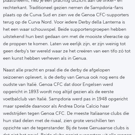
plaatsneemt, heb je een prachtig uitzicht aan de linker- en
rechterkant. Traditioneel gezien nemen de
Sampdoria-fans
Bo
Ma
plaats op de Curva Sud en zien we de
Genoa CFC-supporters
Co
terug op de Curva Nord. Voor iedere Derby della Lanterna is
het een waar schouwspel. Beide supportersgroepen hebben
SS 
uitstekend hun best gedaan om met de mooiste sfeeractie op
de proppen te komen. Laten we eerlijk zijn, er zijn weinig tot
Ud
geen derby's ter wereld waar ze het creëren van een tifo zó tot
een kunst hebben verheven als in Genua.
To
Naast alle pracht en praal die de derby de afgelopen
seizoenen oplevert, is de derby van Genua ook nog eens de
Duits
oudste van Italië. Genoa CFC dat door Engelsen werd
opgericht in 1893 wordt nog altijd gezien als de eerste
Bo
voetbalclub van Italië. Sampdoria werd pas in 1948 opgericht
maar speelde daarvoor als Andrea Doria Calcio haar
Ba
wedstrijden tegen Genoa CFC. De meeste Italiaanse clubs die
hun stad delen met de rivaal, zien grote verschillen ten
We
opzichte van de tegenstander. Bij de twee Genuaanse clubs is
dat niet het geval. Beide clubs geniet supporters uit alle rangen