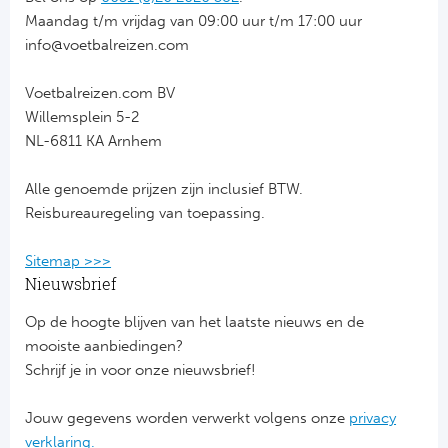
Maandag t/m vrijdag van 09:00 uur t/m 17:00 uur
Riv
info@voetbalreizen.com
Rod
Voetbalreizen.com BV
Willemsplein 5-2
Sla
NL-6811 KA Arnhem
Boc
Alle genoemde prijzen zijn inclusief BTW.
Reisbureauregeling van toepassing.
Fl
Sitemap >>>
Wi
Nieuwsbrief
KS 
Op de hoogte blijven van het laatste nieuws en de
mooiste aanbiedingen?
Fl
Schrijf je in voor onze nieuwsbrief!
New
Jouw gegevens worden verwerkt volgens onze
privacy
verklaring.