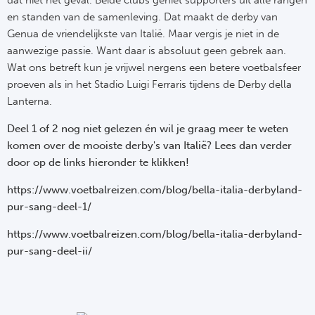
Ba
en standen van de samenleving. Dat maakt de derby van
Genua de vriendelijkste van Italië. Maar vergis je niet in de
He
aanwezige passie. Want daar is absoluut geen gebrek aan.
Wat ons betreft kun je vrijwel nergens een betere voetbalsfeer
Bo
proeven als in het Stadio Luigi Ferraris tijdens de Derby della
Uni
Lanterna.
Deel 1 of 2 nog niet gelezen én wil je graag meer te weten
Ha
komen over de mooiste derby's van Italië? Lees dan verder
door op de links hieronder te klikken!
Frankr
https://www.voetbalreizen.com/blog/bella-italia-derbyland-
Par
pur-sang-deel-1/
https://www.voetbalreizen.com/blog/bella-italia-derbyland-
Ol
pur-sang-deel-ii/
OG
Portu