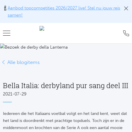
Aanbod topcompetities 2026/2027 live! Stel nu jouw reis
samen!
Teru
Teru
Teru
Teru
Teru
Alle w
Alle w
Alle w
Train
FAQ
Alle blogitems
Engel
Europ
Engel
Blog
Tr
Spanj
Conta
Ch
Liv
Tra
Bella Italia: derbyland pur sang deel III
Italië
Revie
Eu
Ma
2021-07-29
Train
Duits
Ons k
Co
Man
Train
Iedereen die het Italiaans voetbal volgt en het land kent, weet dat
Frankr
Over 
Ars
het land is doordrenkt met prachtige topduels. Toch zijn er in de
Engel
Tr
middenmoot en krochten van de Serie A ook een aantal mooie
Portu
Offer