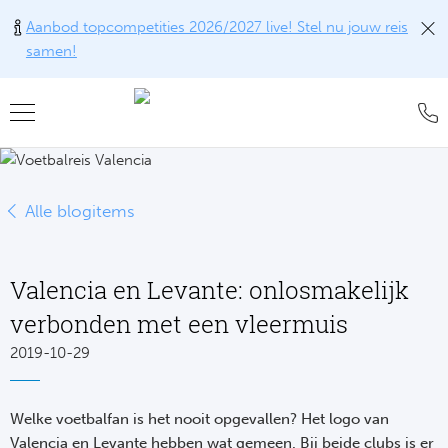
Aanbod topcompetities 2026/2027 live! Stel nu jouw reis
samen!
Teru
Teru
Teru
Teru
Teru
Alle w
Alle w
Alle w
Train
FAQ
Alle blogitems
Engel
Europ
Engel
Blog
Tr
Spanj
Conta
Ch
Liv
Tra
Valencia en Levante: onlosmakelijk
Italië
Revie
Eu
Ma
verbonden met een vleermuis
Train
Duits
Ons k
2019-10-29
Co
Man
Train
Frankr
Over 
Ars
Engel
Tr
Welke voetbalfan is het nooit opgevallen? Het logo van
Portu
Offer
Valencia en Levante hebben wat gemeen. Bij beide clubs is er