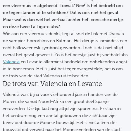
Su
Pr
een vleermuis in afgebeeld. Toeval? Nee! Is het bedoeld om
Train
Turkij
Voetb
de tegenstander af te schrikken? Dat is ook niet het geval.
To
Ch
Maar wat is dan wél het verhaal achter het iconische diertje
Tra
Schot
en deze twee La Liga-clubs?
Ch
Le
Wie aan een vleermuis denkt, legt al snel de link met Dracula
Train
België
Cry
de vampier, horrorfilms en Batman. Het diertje is inmiddels een
Le
echt halloweenesk symbool geworden. Toch is dat niet altijd
Overi
Tr
Fu
overal het geval geweest. Zo is het beestje juist bij voetbalclubs
FA
Valencia
en Levante allerminst bedoeld om onbekenden angst
Tra
De
Ev
in te boezemen. Het is juist het tegenovergestelde, het is om
Le
de trots van de stad Valencia uit te beelden.
Tra
Po
Ast
De trots van Valencia en Levante
Co
Tr
Oos
Le
Valencia was bijna voor vierhonderd jaar in handen van de
Spanj
Moren, die vanuit Noord-Afrika een groot deel Spanje
Tr
Tsj
Ip
veroverden. Die tijd laat nog altijd zijn sporen na. Er staan in
Pri
het centrum nog een aantal gebouwen die zichtbaar zijn
Tra
Ser
Qu
beïnvloed door de Moorse bouwstijl. Het is niet alleen de
Seg
bouwstijl dat verwijst naar het Moorse verleden van de stad.