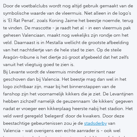
Door de voetbalclubs wordt nog altijd gebruik gemaakt van de
Frankr
Ma
symbolische waarde van de vleermuis. Niet alleen in de logo’s
is ‘El Rat Penat’, zoals Koning Jaime het beestje noemde, terug
RC
Lig
te vinden. De mascotte - je raadt het al - in een vleermuis pak
gehesen Valenciaan, maakt nog wekelijks zijn rondje om het
Gi
België
veld. Daarnaast is in Mestalla wellicht de grootste afbeelding
van het nachtdiertje van de hele stad te zien. Op de steile
RC
Aragón-tribune is het diertje zó groot afgebeeld dat het zelfs
Jup
vanuit het vliegtuig goed te zien is.
La
Bij Levante wordt de vleermuis minder prominent naar
Portu
geschoven dan bij Valencia. Het beestje mag dan wel in het
CA
logo zichtbaar zijn, maar bij het binnenstappen van de
Pri
fanshop zijn het voornamelijk kikkers die je ziet. De Levantijnen
CD
hebben zichzelf namelijk de geuzennaam 'de kikkers' gegeven
Schot
nadat er vroeger een kikkerplaag heerste nabij het stadion. Het
CD 
veld werd geregeld 'belegerd' door de kwakers. Door deze
Sco
beestachtige gebeurtenissen zou je de
stadsderby
van
Co
Valencia - wat overigens een echte aanrader is - ook wel