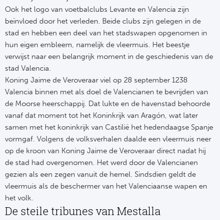
Tr
Bra
So
Ook het logo van voetbalclubs Levante en Valencia zijn
Co
beïnvloed door het verleden. Beide clubs zijn gelegen in de
Ver
Spanj
stad en hebben een deel van het stadswapen opgenomen in
Su
hun eigen embleem, namelijk de vleermuis. Het beestje
Arg
verwijst naar een belangrijk moment in de geschiedenis van de
Rea
Italië
stad Valencia.
FC
Koning Jaime de Veroveraar viel op 28 september 1238
Ser
Valencia binnen met als doel de Valencianen te bevrijden van
Atl
de Moorse heerschappij. Dat lukte en de havenstad behoorde
Cop
vanaf dat moment tot het Koninkrijk van Aragón, wat later
Val
samen met het koninkrijk van Castilië het hedendaagse Spanje
vormgaf. Volgens de volksverhalen daalde een vleermuis neer
Duits
Sev
op de kroon van Koning Jaime de Veroveraar direct nadat hij
de stad had overgenomen. Het werd door de Valencianen
Bu
Rea
gezien als een zegen vanuit de hemel. Sindsdien geldt de
vleermuis als de beschermer van het Valenciaanse wapen en
2. 
Ath
het volk.
De steile tribunes van Mestalla
DF
Rea