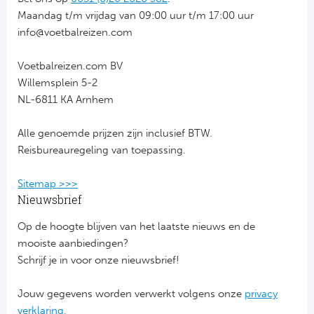
Maandag t/m vrijdag van 09:00 uur t/m 17:00 uur
FC
info@voetbalreizen.com
Ben
Voetbalreizen.com BV
Willemsplein 5-2
Sp
NL-6811 KA Arnhem
SC
Alle genoemde prijzen zijn inclusief BTW.
Reisbureauregeling van toepassing.
Est
Sitemap >>>
Ca
Nieuwsbrief
CD
Op de hoogte blijven van het laatste nieuws en de
mooiste aanbiedingen?
Es
Schrijf je in voor onze nieuwsbrief!
Schot
Jouw gegevens worden verwerkt volgens onze
privacy
verklaring.