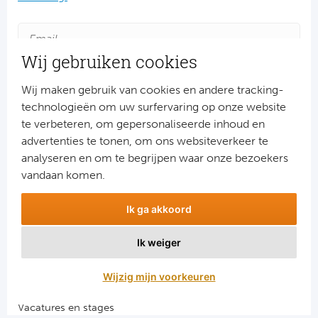
Cel
Ra
Wij gebruiken cookies
Ab
Wij maken gebruik van cookies en andere tracking-
technologieën om uw surfervaring op onze website
Turkij
te verbeteren, om gepersonaliseerde inhoud en
advertenties te tonen, om ons websiteverkeer te
Aanmelden
Bes
analyseren en om te begrijpen waar onze bezoekers
Snel naar
vandaan komen.
Fe
Combinatiereizen voetbal en darts
Ik ga akkoord
Gal
Voetbalreizen FC Barcelona
Voetbalreizen Manchester City FC
Ik weiger
Voetbalreizen Manchester United
België
Voetbalreizen Liverpool FC
Wijzig mijn voorkeuren
Cl
Vacatures en stages