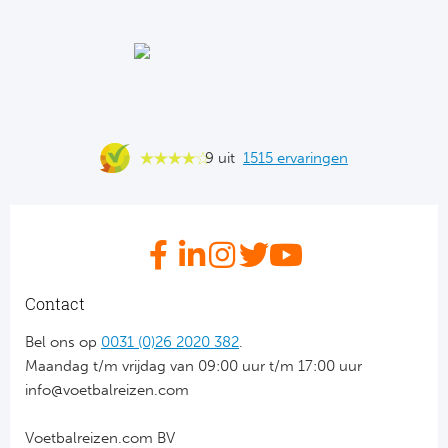
Ba
He
Bo
Uni
9 uit
1515 ervaringen
Ha
Frankr
Par
Contact
Ol
Bel ons op
0031 (0)26 2020 382
.
Maandag t/m vrijdag van 09:00 uur t/m 17:00 uur
OG
info@voetbalreizen.com
Voetbalreizen.com BV
Portu