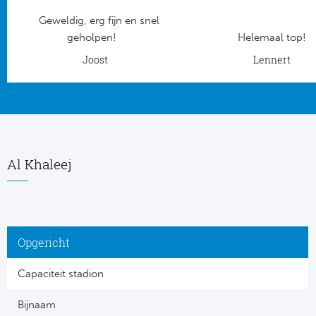
Geweldig, erg fijn en snel
Frankr
Ma
geholpen!
Helemaal top!
RC
Joost
Lennert
Lig
Gi
België
RC
Jup
La
Al Khaleej
Portu
CA
Pri
CD
Opgericht
Schot
CD 
Capaciteit stadion
Sco
Co
Bijnaam