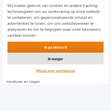
Cel
Wij maken gebruik van cookies en andere tracking-
technologieën om uw surfervaring op onze website
Ra
te verbeteren, om gepersonaliseerde inhoud en
advertenties te tonen, om ons websiteverkeer te
Aanmelden
Ab
analyseren en om te begrijpen waar onze bezoekers
Snel naar
vandaan komen.
Turkij
Combinatiereizen voetbal en darts
Ik ga akkoord
Voetbalreizen FC Barcelona
Bes
Voetbalreizen Manchester City FC
Ik weiger
Voetbalreizen Manchester United
Fe
Voetbalreizen Liverpool FC
Wijzig mijn voorkeuren
Gal
Vacatures en stages
Voetbalgarant regeling
België
Algemene voorwaarden
Cl
Privacy en cookies