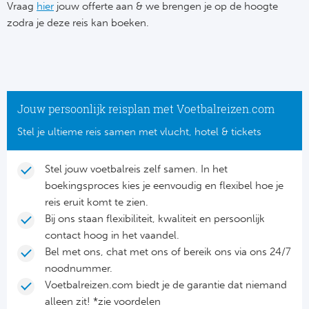
Su
Vraag
hier
jouw offerte aan & we brengen je op de hoogte
Pr
Train
zodra je deze reis kan boeken.
Turkij
Voetb
To
Ch
Tra
Schot
Ch
Le
Train
België
Cry
Le
Jouw persoonlijk reisplan met Voetbalreizen.com
Overi
Tr
Fu
Stel je ultieme reis samen met vlucht, hotel & tickets
FA
Tra
De
Ev
Le
Stel jouw voetbalreis zelf samen. In het
Tra
Po
boekingsproces kies je eenvoudig en flexibel hoe je
Ast
Co
reis eruit komt te zien.
Tr
Oos
Bij ons staan flexibiliteit, kwaliteit en persoonlijk
Le
contact hoog in het vaandel.
Spanj
Tr
Tsj
Bel met ons, chat met ons of bereik ons via ons 24/7
Ip
noodnummer.
Pri
Tra
Ser
Voetbalreizen.com biedt je de garantie dat niemand
Qu
alleen zit! *zie voordelen
Seg