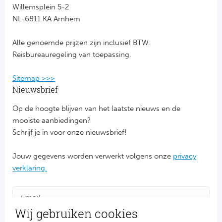
Willemsplein 5-2
NL-6811 KA Arnhem
FC
Alle genoemde prijzen zijn inclusief BTW.
Ben
Reisbureauregeling van toepassing.
Sp
Sitemap >>>
SC
Nieuwsbrief
Op de hoogte blijven van het laatste nieuws en de
Est
mooiste aanbiedingen?
Schrijf je in voor onze nieuwsbrief!
Ca
Jouw gegevens worden verwerkt volgens onze
privacy
CD
verklaring.
Es
Schot
Wij gebruiken cookies