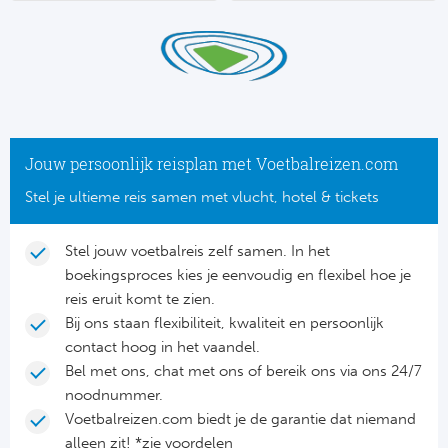
Su
Pr
Train
Turkij
Voetb
To
Ch
Tra
Schot
Ch
Le
Train
België
Cry
Le
Jouw persoonlijk reisplan met Voetbalreizen.com
Overi
Tr
Fu
FA
Stel je ultieme reis samen met vlucht, hotel & tickets
Tra
De
Ev
Le
Stel jouw voetbalreis zelf samen. In het
Tra
Po
boekingsproces kies je eenvoudig en flexibel hoe je
Ast
Co
reis eruit komt te zien.
Tr
Oos
Le
Bij ons staan flexibiliteit, kwaliteit en persoonlijk
Spanj
contact hoog in het vaandel.
Tr
Tsj
Ip
Bel met ons, chat met ons of bereik ons via ons 24/7
Pri
noodnummer.
Tra
Ser
Qu
Voetbalreizen.com biedt je de garantie dat niemand
Seg
alleen zit! *zie voordelen