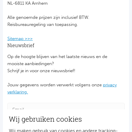
NL-6811 KA Arnhem
FC
Alle genoemde prijzen zijn inclusief BTW.
Reisbureauregeling van toepassing.
Ben
Sitemap >>>
Sp
Nieuwsbrief
SC
Op de hoogte blijven van het laatste nieuws en de
mooiste aanbiedingen?
Est
Schrijf je in voor onze nieuwsbrief!
Ca
Jouw gegevens worden verwerkt volgens onze
privacy
verklaring.
CD
Es
Wij gebruiken cookies
Schot
Wij maken gebruik van cookies en andere tracking-