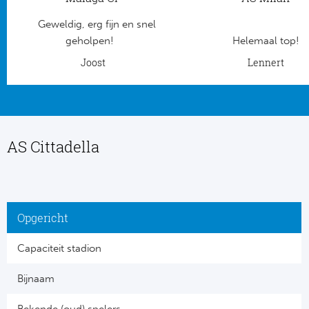
Geweldig, erg fijn en snel
Frankr
Ma
geholpen!
Helemaal top!
RC
Lig
Joost
Lennert
Gi
België
RC
Jup
AS Cittadella
La
Portu
CA
Pri
CD
Opgericht
Schot
CD 
Capaciteit stadion
Sco
Co
Bijnaam