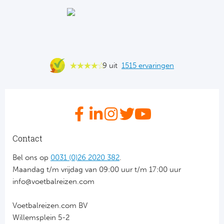
Ba
He
Bo
9 uit
1515 ervaringen
Uni
Ha
Frankr
Contact
Par
Bel ons op
0031 (0)26 2020 382
.
Ol
Maandag t/m vrijdag van 09:00 uur t/m 17:00 uur
info@voetbalreizen.com
OG
Voetbalreizen.com BV
Willemsplein 5-2
Portu