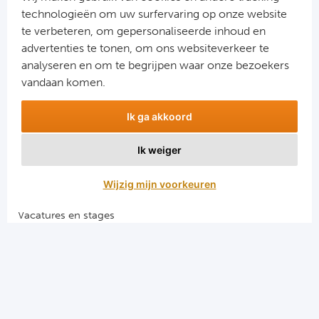
Cel
technologieën om uw surfervaring op onze website
te verbeteren, om gepersonaliseerde inhoud en
Ra
advertenties te tonen, om ons websiteverkeer te
Aanmelden
analyseren en om te begrijpen waar onze bezoekers
Ab
Snel naar
vandaan komen.
Combinatiereizen voetbal en darts
Ik ga akkoord
Turkij
Voetbalreizen FC Barcelona
Voetbalreizen Manchester City FC
Ik weiger
Bes
Voetbalreizen Manchester United
Voetbalreizen Liverpool FC
Wijzig mijn voorkeuren
Fe
Vacatures en stages
Gal
Voetbalgarant regeling
België
Algemene voorwaarden
Privacy en cookies
Cl