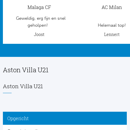
Malaga CF
AC Milan
Frankr
Ma
Geweldig, erg fijn en snel
RC
Lig
geholpen!
Helemaal top!
Joost
Lennert
Gi
België
RC
Jup
La
Aston Villa U21
Portu
CA
Pri
Aston Villa U21
CD
Schot
CD 
Sco
Co
Opgericht