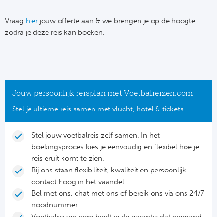
Su
Pr
Train
Turkij
Voetb
Vraag
hier
jouw offerte aan & we brengen je op de hoogte
To
Ch
zodra je deze reis kan boeken.
Tra
Schot
Ch
Le
Train
België
Cry
Le
Overi
Tr
Fu
Jouw persoonlijk reisplan met Voetbalreizen.com
FA
Tra
De
Stel je ultieme reis samen met vlucht, hotel & tickets
Ev
Le
Tra
Po
Ast
Stel jouw voetbalreis zelf samen. In het
Co
boekingsproces kies je eenvoudig en flexibel hoe je
Tr
Oos
Le
reis eruit komt te zien.
Spanj
Bij ons staan flexibiliteit, kwaliteit en persoonlijk
Tr
Tsj
Ip
contact hoog in het vaandel.
Pri
Bel met ons, chat met ons of bereik ons via ons 24/7
Tra
Ser
Qu
noodnummer.
Seg
Voetbalreizen.com biedt je de garantie dat niemand