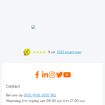
Ba
He
Bo
Uni
Ha
9 uit
1515 ervaringen
Frankr
Par
Ol
Contact
OG
Bel ons op
0031 (0)26 2020 382
.
Maandag t/m vrijdag van 09:00 uur t/m 17:00 uur
Portu