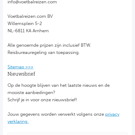
info@voetbalreizen.com
FC
Voetbalreizen.com BV
Willemsplein 5-2
Ben
NL-6811 KA Arnhem
Sp
Alle genoemde prijzen zijn inclusief BTW.
Reisbureauregeling van toepassing.
SC
Sitemap >>>
Est
Nieuwsbrief
Ca
Op de hoogte blijven van het laatste nieuws en de
mooiste aanbiedingen?
CD
Schrijf je in voor onze nieuwsbrief!
Es
Jouw gegevens worden verwerkt volgens onze
privacy
verklaring.
Schot