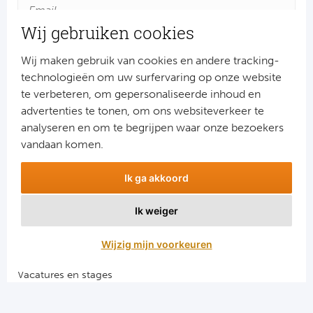
Cel
Wij gebruiken cookies
Ra
Wij maken gebruik van cookies en andere tracking-
technologieën om uw surfervaring op onze website
Ab
te verbeteren, om gepersonaliseerde inhoud en
advertenties te tonen, om ons websiteverkeer te
Turkij
Aanmelden
analyseren en om te begrijpen waar onze bezoekers
Snel naar
vandaan komen.
Bes
Combinatiereizen voetbal en darts
Ik ga akkoord
Fe
Voetbalreizen FC Barcelona
Voetbalreizen Manchester City FC
Ik weiger
Gal
Voetbalreizen Manchester United
Voetbalreizen Liverpool FC
Wijzig mijn voorkeuren
België
Vacatures en stages
Cl
Voetbalgarant regeling