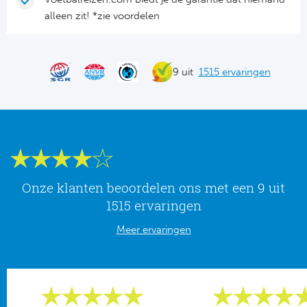
Tr
Bra
So
alleen zit! *zie voordelen
Co
Ver
Spanj
Su
Arg
9 uit
1515 ervaringen
Rea
Italië
FC
Ser
Atl
Cop
Val
Onze klanten beoordelen ons met een 9 uit
Duits
1515 ervaringen
Sev
Meer ervaringen
Bu
Rea
2. 
Ath
DF
Rea