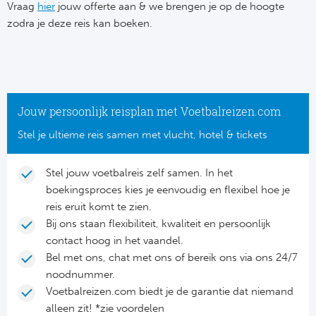
Su
Vraag
hier
jouw offerte aan & we brengen je op de hoogte
Pr
Train
zodra je deze reis kan boeken.
Turkij
Voetb
To
Ch
Tra
Schot
Ch
Le
Train
België
Cry
Le
Jouw persoonlijk reisplan met Voetbalreizen.com
Overi
Tr
Fu
Stel je ultieme reis samen met vlucht, hotel & tickets
FA
Tra
De
Ev
Le
Stel jouw voetbalreis zelf samen. In het
Tra
Po
boekingsproces kies je eenvoudig en flexibel hoe je
Ast
Co
reis eruit komt te zien.
Tr
Oos
Bij ons staan flexibiliteit, kwaliteit en persoonlijk
Le
contact hoog in het vaandel.
Spanj
Tr
Tsj
Bel met ons, chat met ons of bereik ons via ons 24/7
Ip
noodnummer.
Pri
Tra
Ser
Voetbalreizen.com biedt je de garantie dat niemand
Qu
alleen zit! *zie voordelen
Seg