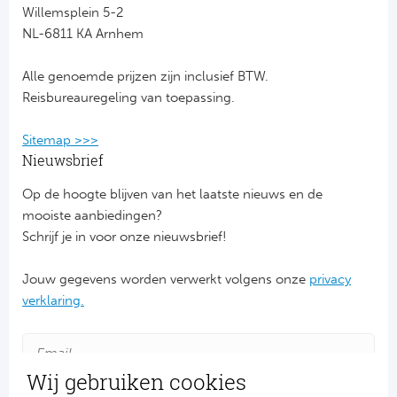
Willemsplein 5-2
NL-6811 KA Arnhem
FC
Alle genoemde prijzen zijn inclusief BTW.
Ben
Reisbureauregeling van toepassing.
Sp
Sitemap >>>
SC
Nieuwsbrief
Op de hoogte blijven van het laatste nieuws en de
Est
mooiste aanbiedingen?
Schrijf je in voor onze nieuwsbrief!
Ca
Jouw gegevens worden verwerkt volgens onze
privacy
CD
verklaring.
Es
Schot
Wij gebruiken cookies