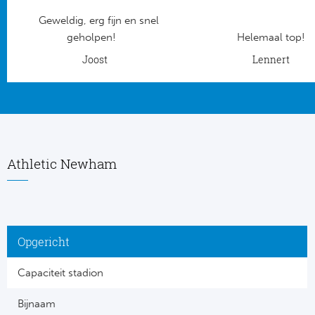
Geweldig, erg fijn en snel
Frankr
Ma
geholpen!
Helemaal top!
RC
Joost
Lennert
Lig
Gi
België
RC
Jup
La
Athletic Newham
Portu
CA
Pri
CD
Opgericht
Schot
CD 
Capaciteit stadion
Sco
Co
Bijnaam