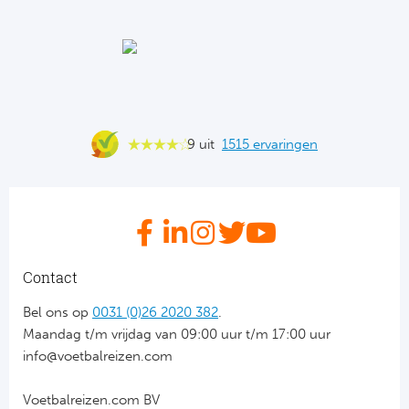
Ba
He
Bo
Uni
9 uit
1515 ervaringen
Ha
Frankr
Par
Contact
Ol
Bel ons op
0031 (0)26 2020 382
.
Maandag t/m vrijdag van 09:00 uur t/m 17:00 uur
OG
info@voetbalreizen.com
Voetbalreizen.com BV
Portu