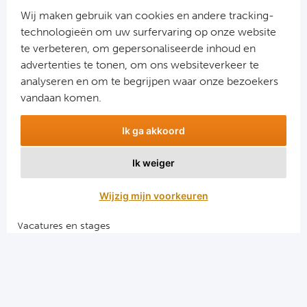
Cel
Wij maken gebruik van cookies en andere tracking-
technologieën om uw surfervaring op onze website
Ra
te verbeteren, om gepersonaliseerde inhoud en
advertenties te tonen, om ons websiteverkeer te
Aanmelden
Ab
analyseren en om te begrijpen waar onze bezoekers
Snel naar
vandaan komen.
Turkij
Combinatiereizen voetbal en darts
Ik ga akkoord
Voetbalreizen FC Barcelona
Bes
Voetbalreizen Manchester City FC
Ik weiger
Voetbalreizen Manchester United
Fe
Voetbalreizen Liverpool FC
Wijzig mijn voorkeuren
Gal
Vacatures en stages
Voetbalgarant regeling
België
Algemene voorwaarden
Cl
Privacy en cookies