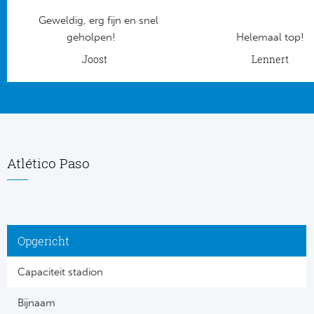
Geweldig, erg fijn en snel
Frankr
Ma
geholpen!
Helemaal top!
RC
Joost
Lennert
Lig
Gi
België
RC
Jup
La
Atlético Paso
Portu
CA
Pri
CD
Opgericht
Schot
CD 
Capaciteit stadion
Sco
Co
Bijnaam