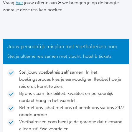
Su
Vraag
hier
jouw offerte aan & we brengen je op de hoogte
Pr
Train
zodra je deze reis kan boeken.
Turkij
Voetb
To
Ch
Tra
Schot
Ch
Le
Train
België
Cry
Le
Jouw persoonlijk reisplan met Voetbalreizen.com
Overi
Tr
Fu
Stel je ultieme reis samen met vlucht, hotel & tickets
FA
Tra
De
Ev
Le
Stel jouw voetbalreis zelf samen. In het
Tra
Po
boekingsproces kies je eenvoudig en flexibel hoe je
Ast
Co
reis eruit komt te zien.
Tr
Oos
Bij ons staan flexibiliteit, kwaliteit en persoonlijk
Le
contact hoog in het vaandel.
Spanj
Tr
Tsj
Bel met ons, chat met ons of bereik ons via ons 24/7
Ip
noodnummer.
Pri
Tra
Ser
Voetbalreizen.com biedt je de garantie dat niemand
Qu
alleen zit! *zie voordelen
Seg