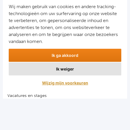
Wij maken gebruik van cookies en andere tracking-
Turkij
technologieën om uw surfervaring op onze website
te verbeteren, om gepersonaliseerde inhoud en
Bes
advertenties te tonen, om ons websiteverkeer te
Aanmelden
analyseren en om te begrijpen waar onze bezoekers
Fe
Snel naar
vandaan komen.
Gal
Combinatiereizen voetbal en darts
Ik ga akkoord
Voetbalreizen FC Barcelona
België
Voetbalreizen Manchester City FC
Ik weiger
Voetbalreizen Manchester United
Cl
Voetbalreizen Liverpool FC
Wijzig mijn voorkeuren
RS
Vacatures en stages
Voetbalgarant regeling
Ro
Algemene voorwaarden
KA
Privacy en cookies