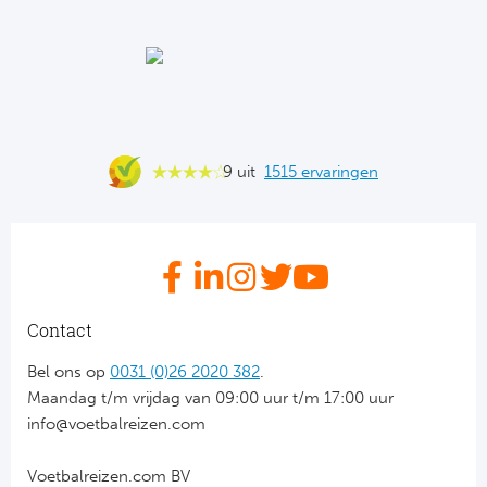
Ba
He
Bo
Uni
9 uit
1515 ervaringen
Ha
Frankr
Par
Contact
Ol
Bel ons op
0031 (0)26 2020 382
.
Maandag t/m vrijdag van 09:00 uur t/m 17:00 uur
OG
info@voetbalreizen.com
Voetbalreizen.com BV
Portu