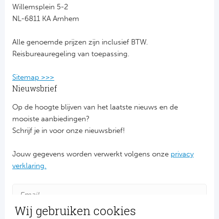
Willemsplein 5-2
NL-6811 KA Arnhem
FC
Alle genoemde prijzen zijn inclusief BTW.
Ben
Reisbureauregeling van toepassing.
Sp
Sitemap >>>
SC
Nieuwsbrief
Op de hoogte blijven van het laatste nieuws en de
Est
mooiste aanbiedingen?
Schrijf je in voor onze nieuwsbrief!
Schot
Jouw gegevens worden verwerkt volgens onze
privacy
Cel
verklaring.
Ra
Ab
Wij gebruiken cookies