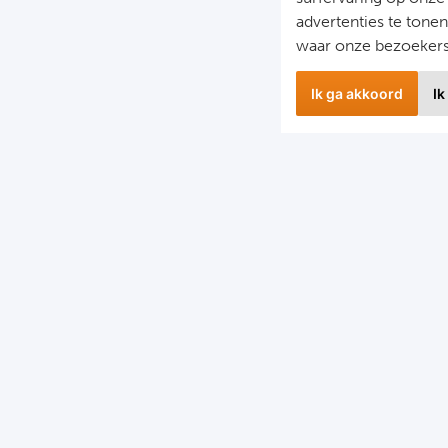
advertenties te tone
waar onze bezoeker
Ik ga akkoord
Ik
wsbrief
Snel naa
 hoogte blijven van het laatste nieuws en de mooiste
Combinatier
edingen?
Voetbalreiz
f je in voor onze nieuwsbrief!
Voetbalreiz
Voetbalreiz