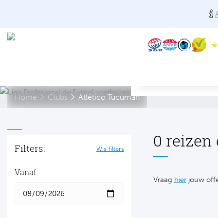
Home
Clubs
Atlético Tucumán
0 reizen
Filters:
Wis filters
Vanaf
Vraag
hier
jouw offe