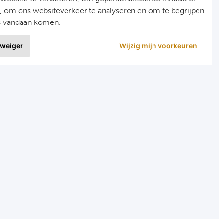
n, om ons websiteverkeer te analyseren en om te begrijpen
s vandaan komen.
 weiger
Wijzig mijn voorkeuren
9 uit
1515 ervaringen
r
Programma's
eizen voetbal en darts
Programma Champions League
en FC Barcelona
Programma Premier League
en Manchester City FC
Programma La Liga
en Manchester United
Programma Bundesliga