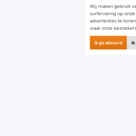
Wij maken gebruik v
surfervaring op onze
advertenties te tone
waar onze bezoeker
Ik ga akkoord
Ik
wsbrief
Snel naa
 hoogte blijven van het laatste nieuws en de mooiste
Combinatier
edingen?
Voetbalreiz