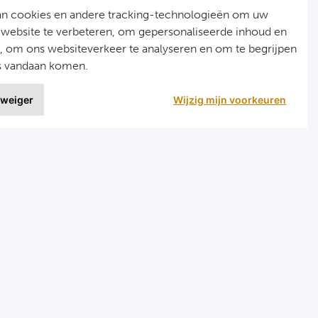
an cookies en andere tracking-technologieën om uw
 website te verbeteren, om gepersonaliseerde inhoud en
n, om ons websiteverkeer te analyseren en om te begrijpen
s vandaan komen.
 weiger
Wijzig mijn voorkeuren
9 uit
1515 ervaringen
r
Programma's
eizen voetbal en darts
Programma Champions League
en FC Barcelona
Programma Premier League