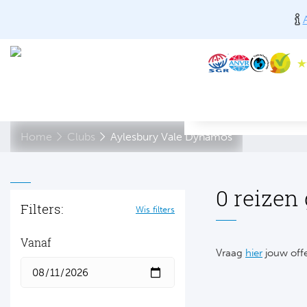
Home
Clubs
Aylesbury Vale Dynamos
0 reizen
Filters:
Wis filters
Vanaf
Vraag
hier
jouw offe