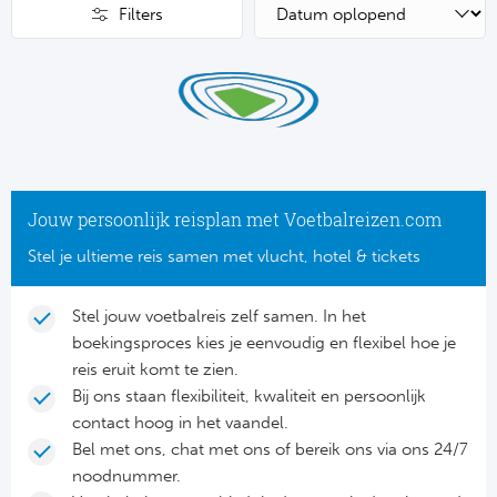
Su
Pr
Filters
Train
Turkij
Voetb
To
Ch
Tra
Schot
Ch
Le
Train
België
Cry
Le
Overi
Tr
Fu
FA
Jouw persoonlijk reisplan met Voetbalreizen.com
Tra
De
Ev
Stel je ultieme reis samen met vlucht, hotel & tickets
Le
Tra
Po
Ast
Stel jouw voetbalreis zelf samen. In het
Co
boekingsproces kies je eenvoudig en flexibel hoe je
Tr
Oos
Le
reis eruit komt te zien.
Spanj
Bij ons staan flexibiliteit, kwaliteit en persoonlijk
Tr
Tsj
Ip
contact hoog in het vaandel.
Pri
Tra
Ser
Bel met ons, chat met ons of bereik ons via ons 24/7
Qu
noodnummer.
Seg