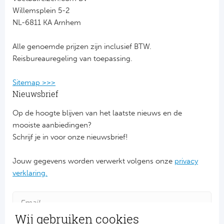
Willemsplein 5-2
FC
NL-6811 KA Arnhem
Ben
Alle genoemde prijzen zijn inclusief BTW.
Reisbureauregeling van toepassing.
Sp
Sitemap >>>
SC
Nieuwsbrief
Est
Op de hoogte blijven van het laatste nieuws en de
mooiste aanbiedingen?
Ca
Schrijf je in voor onze nieuwsbrief!
CD
Jouw gegevens worden verwerkt volgens onze
privacy
verklaring.
Schot
Cel
Wij gebruiken cookies