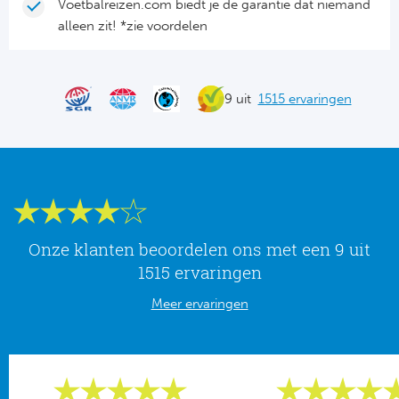
Tr
Bra
Voetbalreizen.com biedt je de garantie dat niemand
So
alleen zit! *zie voordelen
Co
Ver
Spanj
Su
Arg
9 uit
1515 ervaringen
Rea
Italië
FC
Ser
Atl
Cop
Val
Onze klanten beoordelen ons met een 9 uit
Duits
Sev
1515 ervaringen
Bu
Meer ervaringen
Rea
2. 
Ath
DF
Rea