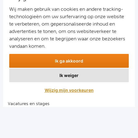
Ra
Wij maken gebruik van cookies en andere tracking-
technologieën om uw surfervaring op onze website
Ab
te verbeteren, om gepersonaliseerde inhoud en
advertenties te tonen, om ons websiteverkeer te
Aanmelden
Turkij
analyseren en om te begrijpen waar onze bezoekers
Snel naar
vandaan komen.
Bes
Combinatiereizen voetbal en darts
Ik ga akkoord
Voetbalreizen FC Barcelona
Fe
Voetbalreizen Manchester City FC
Ik weiger
Voetbalreizen Manchester United
Gal
Voetbalreizen Liverpool FC
Wijzig mijn voorkeuren
België
Vacatures en stages
Voetbalgarant regeling
Cl
RS
Algemene voorwaarden
Privacy en cookies