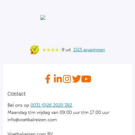
Ba
He
Bo
Uni
9 uit
1515 ervaringen
Ha
Frankr
Par
Contact
Ol
Bel ons op
0031 (0)26 2020 382
.
Maandag t/m vrijdag van 09:00 uur t/m 17:00 uur
OG
info@voetbalreizen.com
Portu
Voetbalreizen.com BV