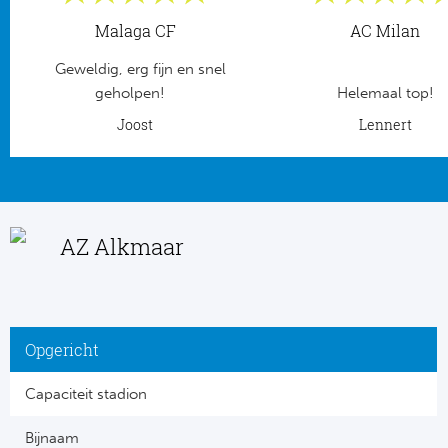
Malaga CF
AC Milan
Frankr
Ma
Geweldig, erg fijn en snel
RC
Lig
geholpen!
Helemaal top!
Joost
Lennert
Gi
België
RC
Jup
La
AZ Alkmaar
Portu
CA
Pri
CD
Schot
Opgericht
CD 
Capaciteit stadion
Sco
Co
Bijnaam