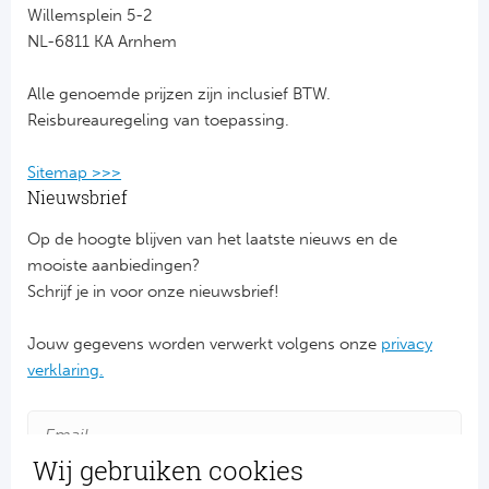
Willemsplein 5-2
NL-6811 KA Arnhem
FC
Alle genoemde prijzen zijn inclusief BTW.
Ben
Reisbureauregeling van toepassing.
Sp
Sitemap >>>
SC
Nieuwsbrief
Op de hoogte blijven van het laatste nieuws en de
Est
mooiste aanbiedingen?
Schrijf je in voor onze nieuwsbrief!
Schot
Jouw gegevens worden verwerkt volgens onze
privacy
Cel
verklaring.
Ra
Ab
Wij gebruiken cookies