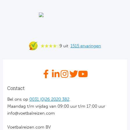
Ba
He
Bo
Uni
9 uit
1515 ervaringen
Ha
Frankr
Par
Contact
Ol
Bel ons op
0031 (0)26 2020 382
.
Maandag t/m vrijdag van 09:00 uur t/m 17:00 uur
OG
info@voetbalreizen.com
Voetbalreizen.com BV
Portu