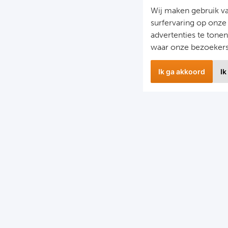
Wij maken gebruik v
surfervaring op onze
advertenties te tone
waar onze bezoeker
Ik ga akkoord
Ik
wsbrief
Snel naa
 hoogte blijven van het laatste nieuws en de mooiste
Combinatier
edingen?
Voetbalreiz