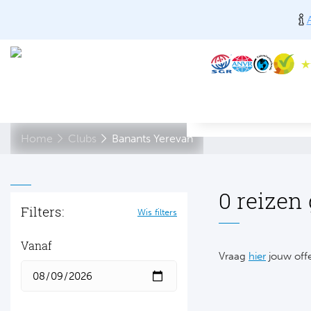
Home
Clubs
Banants Yerevan
0 reizen
Filters:
Wis filters
Vanaf
Vraag
hier
jouw offe