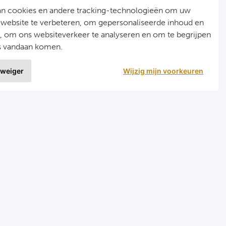
an cookies en andere tracking-technologieën om uw
 website te verbeteren, om gepersonaliseerde inhoud en
n, om ons websiteverkeer te analyseren en om te begrijpen
s vandaan komen.
 weiger
Wijzig mijn voorkeuren
9 uit
1515 ervaringen
r
Programma's
eizen voetbal en darts
Programma Champions League
en FC Barcelona
Programma Premier League