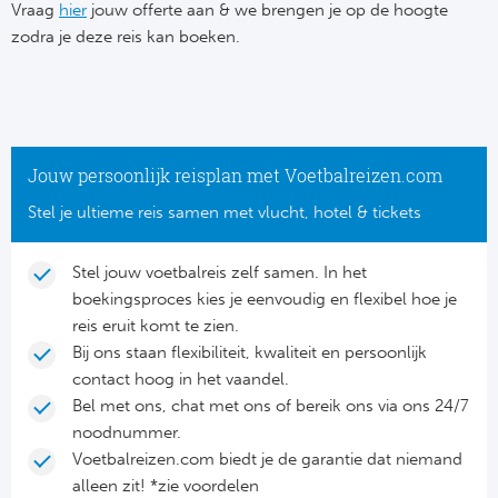
Su
Vraag
hier
jouw offerte aan & we brengen je op de hoogte
Pr
Train
zodra je deze reis kan boeken.
Turkij
Voetb
To
Ch
Tra
Schot
Ch
Le
Train
België
Cry
Le
Jouw persoonlijk reisplan met Voetbalreizen.com
Overi
Tr
Fu
Stel je ultieme reis samen met vlucht, hotel & tickets
FA
Tra
De
Ev
Le
Stel jouw voetbalreis zelf samen. In het
Tra
Po
boekingsproces kies je eenvoudig en flexibel hoe je
Ast
Co
reis eruit komt te zien.
Tr
Oos
Bij ons staan flexibiliteit, kwaliteit en persoonlijk
Le
contact hoog in het vaandel.
Spanj
Tr
Tsj
Bel met ons, chat met ons of bereik ons via ons 24/7
Ip
noodnummer.
Pri
Tra
Ser
Voetbalreizen.com biedt je de garantie dat niemand
Qu
alleen zit! *zie voordelen
Seg