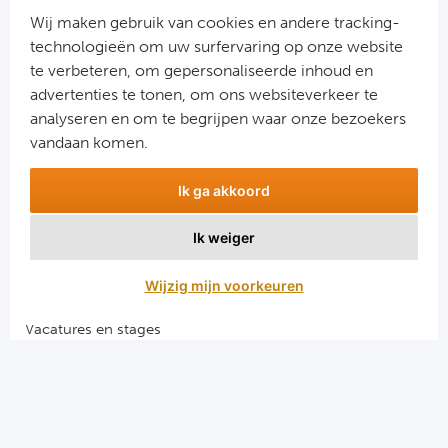
Cel
Wij maken gebruik van cookies en andere tracking-
technologieën om uw surfervaring op onze website
Ra
te verbeteren, om gepersonaliseerde inhoud en
advertenties te tonen, om ons websiteverkeer te
Aanmelden
Ab
analyseren en om te begrijpen waar onze bezoekers
Snel naar
vandaan komen.
Turkij
Combinatiereizen voetbal en darts
Ik ga akkoord
Voetbalreizen FC Barcelona
Bes
Voetbalreizen Manchester City FC
Ik weiger
Voetbalreizen Manchester United
Fe
Voetbalreizen Liverpool FC
Wijzig mijn voorkeuren
Gal
Vacatures en stages
Voetbalgarant regeling
België
Algemene voorwaarden
Cl
Privacy en cookies