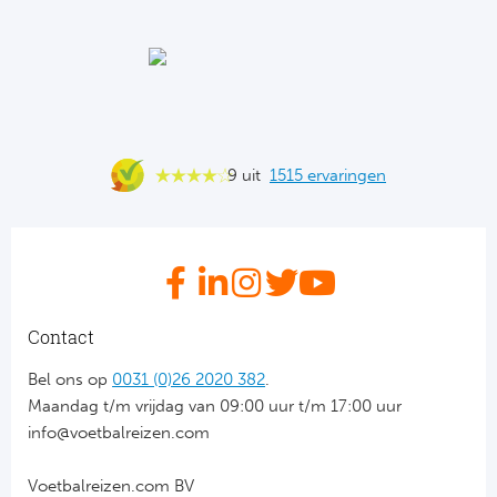
Ba
He
Bo
Uni
9 uit
1515 ervaringen
Ha
Frankr
Par
Contact
Ol
Bel ons op
0031 (0)26 2020 382
.
Maandag t/m vrijdag van 09:00 uur t/m 17:00 uur
OG
info@voetbalreizen.com
Voetbalreizen.com BV
Portu