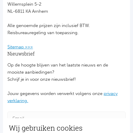
Willemsplein 5-2
NL-6811 KA Arnhem
FC
Alle genoemde prijzen zijn inclusief BTW.
Ben
Reisbureauregeling van toepassing.
Sp
Sitemap >>>
SC
Nieuwsbrief
Op de hoogte blijven van het laatste nieuws en de
Est
mooiste aanbiedingen?
Schrijf je in voor onze nieuwsbrief!
Ca
Jouw gegevens worden verwerkt volgens onze
privacy
CD
verklaring.
Es
Schot
Wij gebruiken cookies