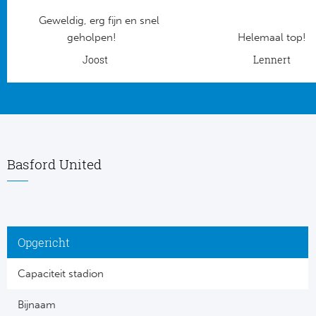
Geweldig, erg fijn en snel
Frankr
Ma
geholpen!
Helemaal top!
RC
Joost
Lennert
Lig
Gi
België
RC
Jup
La
Basford United
Portu
CA
Pri
CD
Opgericht
Schot
CD 
Capaciteit stadion
Sco
Co
Bijnaam