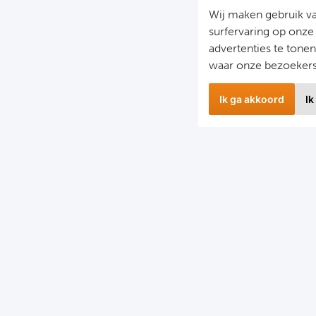
Wij maken gebruik v
surfervaring op onze
advertenties te tone
waar onze bezoeker
Ik ga akkoord
Ik
wsbrief
Snel naa
 hoogte blijven van het laatste nieuws en de mooiste
Combinatier
edingen?
Voetbalreiz