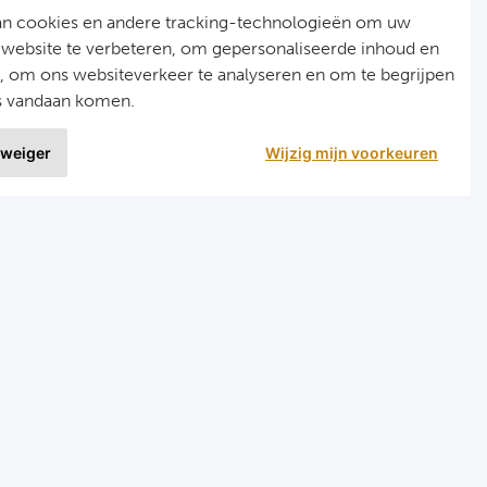
an cookies en andere tracking-technologieën om uw
 website te verbeteren, om gepersonaliseerde inhoud en
n, om ons websiteverkeer te analyseren en om te begrijpen
s vandaan komen.
 weiger
Wijzig mijn voorkeuren
9 uit
1515 ervaringen
r
Programma's
eizen voetbal en darts
Programma Champions League
en FC Barcelona
Programma Premier League