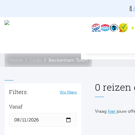
Home
Clubs
Beckenham Town
0 reizen
Filters:
Wis filters
Vanaf
Vraag
hier
jouw offe