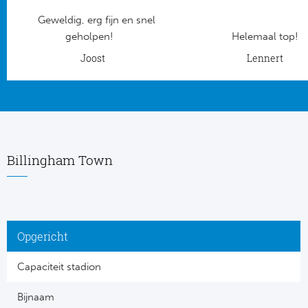
Geweldig, erg fijn en snel
Frankr
Ma
geholpen!
Helemaal top!
RC
Joost
Lennert
Lig
Gi
België
RC
Jup
La
Billingham Town
Portu
CA
Pri
CD
Opgericht
Schot
CD 
Capaciteit stadion
Sco
Co
Bijnaam