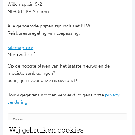
Willemsplein 5-2
NL-6811 KA Arnhem
FC
Alle genoemde prijzen zijn inclusief BTW.
Ben
Reisbureauregeling van toepassing.
Sp
Sitemap >>>
SC
Nieuwsbrief
Op de hoogte blijven van het laatste nieuws en de
Est
mooiste aanbiedingen?
Schrijf je in voor onze nieuwsbrief!
Ca
Jouw gegevens worden verwerkt volgens onze
privacy
CD
verklaring.
Es
Schot
Wij gebruiken cookies