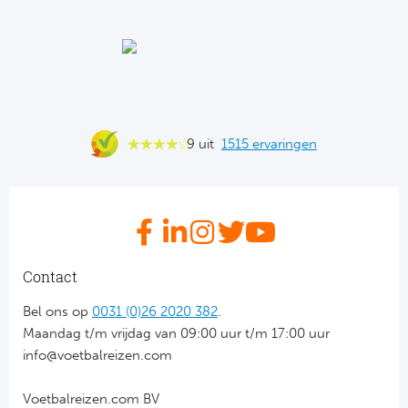
Ba
He
Bo
Uni
9 uit
1515 ervaringen
Ha
Frankr
Par
Contact
Ol
Bel ons op
0031 (0)26 2020 382
.
Maandag t/m vrijdag van 09:00 uur t/m 17:00 uur
OG
info@voetbalreizen.com
Voetbalreizen.com BV
Portu