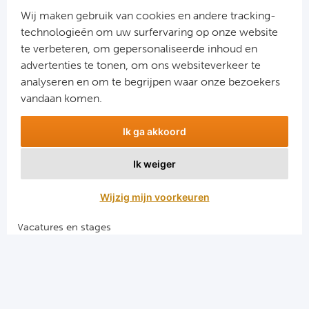
Cel
Wij maken gebruik van cookies en andere tracking-
technologieën om uw surfervaring op onze website
Ra
te verbeteren, om gepersonaliseerde inhoud en
advertenties te tonen, om ons websiteverkeer te
Aanmelden
Ab
analyseren en om te begrijpen waar onze bezoekers
Snel naar
vandaan komen.
Turkij
Combinatiereizen voetbal en darts
Ik ga akkoord
Voetbalreizen FC Barcelona
Bes
Voetbalreizen Manchester City FC
Ik weiger
Voetbalreizen Manchester United
Fe
Voetbalreizen Liverpool FC
Wijzig mijn voorkeuren
Gal
Vacatures en stages
Voetbalgarant regeling
België
Algemene voorwaarden
Cl
Privacy en cookies