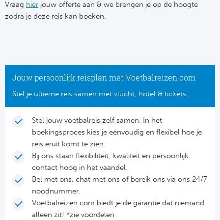
Su
Vraag
hier
jouw offerte aan & we brengen je op de hoogte
Pr
Train
zodra je deze reis kan boeken.
Turkij
Voetb
To
Ch
Tra
Schot
Ch
Le
Train
België
Cry
Le
Jouw persoonlijk reisplan met Voetbalreizen.com
Overi
Tr
Fu
Stel je ultieme reis samen met vlucht, hotel & tickets
FA
Tra
De
Ev
Le
Stel jouw voetbalreis zelf samen. In het
Tra
Po
boekingsproces kies je eenvoudig en flexibel hoe je
Ast
Co
reis eruit komt te zien.
Tr
Oos
Bij ons staan flexibiliteit, kwaliteit en persoonlijk
Le
contact hoog in het vaandel.
Spanj
Tr
Tsj
Bel met ons, chat met ons of bereik ons via ons 24/7
Ip
noodnummer.
Pri
Tra
Ser
Voetbalreizen.com biedt je de garantie dat niemand
Qu
alleen zit! *zie voordelen
Seg