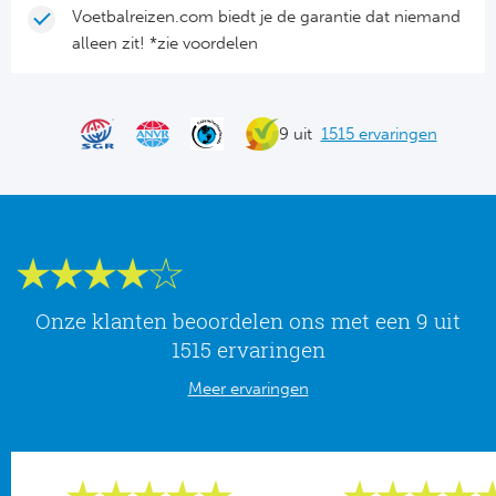
Tr
Bra
So
Voetbalreizen.com biedt je de garantie dat niemand
Co
alleen zit! *zie voordelen
Ver
Spanj
Su
Arg
Rea
9 uit
1515 ervaringen
Italië
FC
Ser
Atl
Cop
Val
Onze klanten beoordelen ons met een 9 uit
Duits
Sev
1515 ervaringen
Bu
Rea
Meer ervaringen
2. 
Ath
DF
Rea