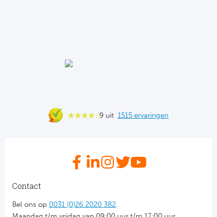
Ba
He
Bo
Uni
Ha
9 uit
1515 ervaringen
Frankr
Par
Ol
Contact
OG
Bel ons op
0031 (0)26 2020 382
.
Portu
Maandag t/m vrijdag van 09:00 uur t/m 17:00 uur