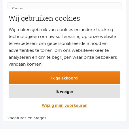
Ra
Wij gebruiken cookies
Ab
Wij maken gebruik van cookies en andere tracking-
Turkij
technologieën om uw surfervaring op onze website
te verbeteren, om gepersonaliseerde inhoud en
Bes
advertenties te tonen, om ons websiteverkeer te
Aanmelden
analyseren en om te begrijpen waar onze bezoekers
Fe
Snel naar
vandaan komen.
Combinatiereizen voetbal en darts
Gal
Ik ga akkoord
Voetbalreizen FC Barcelona
Voetbalreizen Manchester City FC
België
Ik weiger
Voetbalreizen Manchester United
Voetbalreizen Liverpool FC
Cl
Wijzig mijn voorkeuren
Vacatures en stages
RS
Voetbalgarant regeling