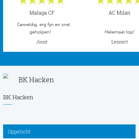
Frankr
Ma
Malaga CF
AC Milan
Geweldig, erg fijn en snel
RC
Lig
geholpen!
Helemaal top!
Gi
Joost
Lennert
België
RC
Jup
La
Portu
BK Hacken
CA
Pri
BK Hacken
CD
Schot
CD 
Sco
Co
Opgericht