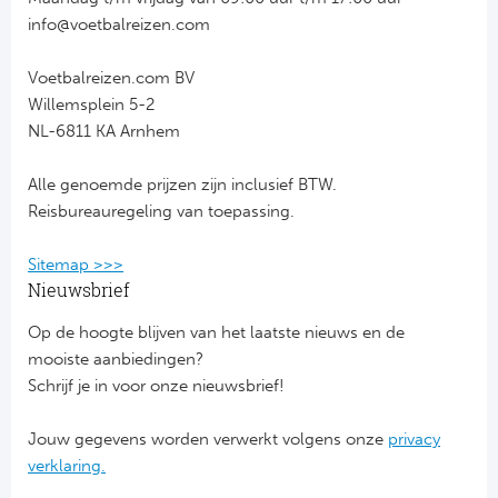
info@voetbalreizen.com
FC
Voetbalreizen.com BV
Ben
Willemsplein 5-2
NL-6811 KA Arnhem
Sp
Alle genoemde prijzen zijn inclusief BTW.
SC
Reisbureauregeling van toepassing.
Est
Sitemap >>>
Nieuwsbrief
Ca
Op de hoogte blijven van het laatste nieuws en de
CD
mooiste aanbiedingen?
Schrijf je in voor onze nieuwsbrief!
Schot
Jouw gegevens worden verwerkt volgens onze
privacy
verklaring.
Cel