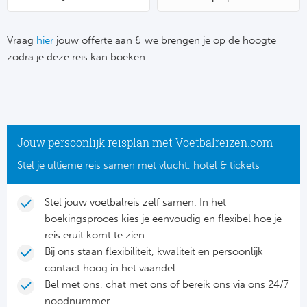
Su
Pr
Train
Turkij
Voetb
To
Ch
Vraag
hier
jouw offerte aan & we brengen je op de hoogte
Tra
Schot
zodra je deze reis kan boeken.
Ch
Le
Train
België
Cry
Le
Overi
Tr
Fu
FA
Jouw persoonlijk reisplan met Voetbalreizen.com
Tra
De
Ev
Stel je ultieme reis samen met vlucht, hotel & tickets
Le
Tra
Po
Ast
Co
Stel jouw voetbalreis zelf samen. In het
Tr
Oos
boekingsproces kies je eenvoudig en flexibel hoe je
Le
Spanj
reis eruit komt te zien.
Tr
Tsj
Bij ons staan flexibiliteit, kwaliteit en persoonlijk
Ip
contact hoog in het vaandel.
Pri
Tra
Ser
Qu
Bel met ons, chat met ons of bereik ons via ons 24/7
Seg
noodnummer.