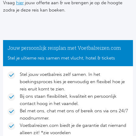
Su
Vraag
hier
jouw offerte aan & we brengen je op de hoogte
Pr
Train
zodra je deze reis kan boeken.
Turkij
Voetb
To
Ch
Tra
Schot
Ch
Le
Train
België
Cry
Le
Jouw persoonlijk reisplan met Voetbalreizen.com
Overi
Tr
Fu
Stel je ultieme reis samen met vlucht, hotel & tickets
FA
Tra
De
Ev
Le
Stel jouw voetbalreis zelf samen. In het
Tra
Po
boekingsproces kies je eenvoudig en flexibel hoe je
Ast
Co
reis eruit komt te zien.
Tr
Oos
Bij ons staan flexibiliteit, kwaliteit en persoonlijk
Le
contact hoog in het vaandel.
Spanj
Tr
Tsj
Bel met ons, chat met ons of bereik ons via ons 24/7
Ip
noodnummer.
Pri
Tra
Ser
Voetbalreizen.com biedt je de garantie dat niemand
Qu
alleen zit! *zie voordelen
Seg