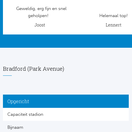
Geweldig, erg fijn en snel
Frankr
Ma
geholpen!
Helemaal top!
RC
Joost
Lennert
Lig
Gi
België
RC
Jup
La
Bradford (Park Avenue)
Portu
CA
Pri
CD
Opgericht
Schot
CD 
Capaciteit stadion
Sco
Co
Bijnaam