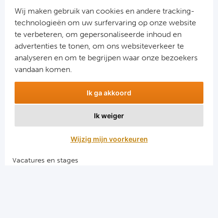
Cel
Wij maken gebruik van cookies en andere tracking-
technologieën om uw surfervaring op onze website
Ra
te verbeteren, om gepersonaliseerde inhoud en
advertenties te tonen, om ons websiteverkeer te
Aanmelden
Ab
analyseren en om te begrijpen waar onze bezoekers
Snel naar
vandaan komen.
Turkij
Combinatiereizen voetbal en darts
Ik ga akkoord
Voetbalreizen FC Barcelona
Bes
Voetbalreizen Manchester City FC
Ik weiger
Voetbalreizen Manchester United
Fe
Voetbalreizen Liverpool FC
Wijzig mijn voorkeuren
Gal
Vacatures en stages
Voetbalgarant regeling
België
Algemene voorwaarden
Cl
Privacy en cookies