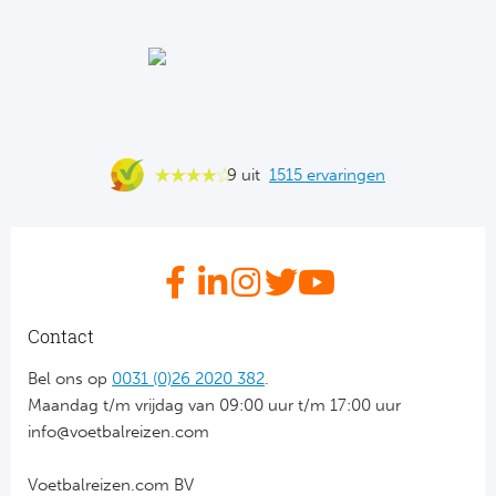
Ba
He
Bo
Uni
9 uit
1515 ervaringen
Ha
Frankr
Par
Contact
Ol
Bel ons op
0031 (0)26 2020 382
.
Maandag t/m vrijdag van 09:00 uur t/m 17:00 uur
OG
info@voetbalreizen.com
Voetbalreizen.com BV
Portu