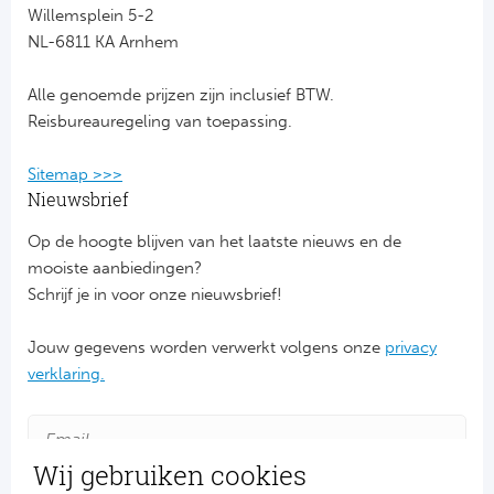
Willemsplein 5-2
NL-6811 KA Arnhem
FC
Alle genoemde prijzen zijn inclusief BTW.
Ben
Reisbureauregeling van toepassing.
Sp
Sitemap >>>
SC
Nieuwsbrief
Op de hoogte blijven van het laatste nieuws en de
Est
mooiste aanbiedingen?
Schrijf je in voor onze nieuwsbrief!
Ca
Jouw gegevens worden verwerkt volgens onze
privacy
CD
verklaring.
Es
Schot
Wij gebruiken cookies