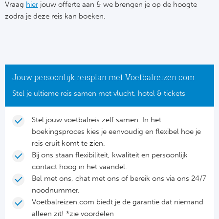
Su
Vraag
hier
jouw offerte aan & we brengen je op de hoogte
Pr
Train
zodra je deze reis kan boeken.
Turkij
Voetb
To
Ch
Tra
Schot
Ch
Le
Train
België
Cry
Le
Jouw persoonlijk reisplan met Voetbalreizen.com
Overi
Tr
Fu
Stel je ultieme reis samen met vlucht, hotel & tickets
FA
Tra
De
Ev
Le
Stel jouw voetbalreis zelf samen. In het
Tra
Po
boekingsproces kies je eenvoudig en flexibel hoe je
Ast
Co
reis eruit komt te zien.
Tr
Oos
Bij ons staan flexibiliteit, kwaliteit en persoonlijk
Le
contact hoog in het vaandel.
Spanj
Tr
Tsj
Bel met ons, chat met ons of bereik ons via ons 24/7
Ip
noodnummer.
Pri
Tra
Ser
Voetbalreizen.com biedt je de garantie dat niemand
Qu
alleen zit! *zie voordelen
Seg