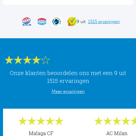
Tr
Bra
So
Co
Ver
Spanj
9 uit
1515 ervaringen
Su
Arg
Rea
Italië
FC
Ser
Atl
Cop
Onze klanten beoordelen ons met een 9 uit
Val
1515 ervaringen
Duits
Sev
Meer ervaringen
Bu
Rea
2. 
Ath
DF
Malaga CF
AC Milan
Rea