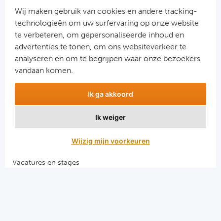
Ra
Wij maken gebruik van cookies en andere tracking-
technologieën om uw surfervaring op onze website
Ab
te verbeteren, om gepersonaliseerde inhoud en
advertenties te tonen, om ons websiteverkeer te
Aanmelden
analyseren en om te begrijpen waar onze bezoekers
Turkij
Snel naar
vandaan komen.
Bes
Combinatiereizen voetbal en darts
Ik ga akkoord
Voetbalreizen FC Barcelona
Fe
Voetbalreizen Manchester City FC
Ik weiger
Voetbalreizen Manchester United
Gal
Voetbalreizen Liverpool FC
Wijzig mijn voorkeuren
België
Vacatures en stages
Voetbalgarant regeling
Cl
Algemene voorwaarden
RS
Privacy en cookies