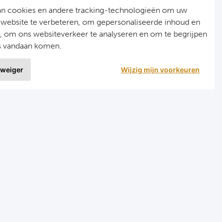
an cookies en andere tracking-technologieën om uw
 website te verbeteren, om gepersonaliseerde inhoud en
n, om ons websiteverkeer te analyseren en om te begrijpen
s vandaan komen.
 weiger
Wijzig mijn voorkeuren
9 uit
1515 ervaringen
r
Programma's
eizen voetbal en darts
Programma Champions League
en FC Barcelona
Programma Premier League