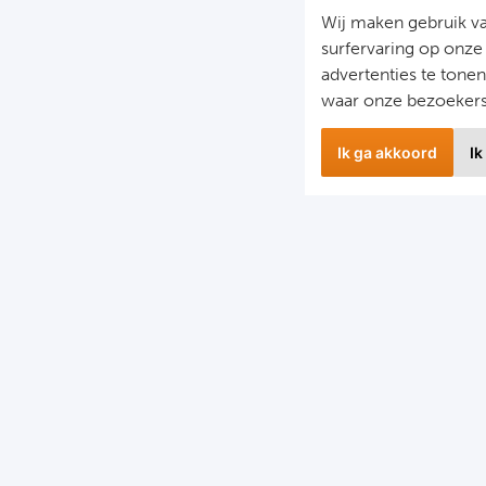
Wij maken gebruik v
surfervaring op onze
advertenties te tone
waar onze bezoeker
Ik ga akkoord
Ik
wsbrief
Snel naa
 hoogte blijven van het laatste nieuws en de mooiste
Combinatier
edingen?
Voetbalreiz