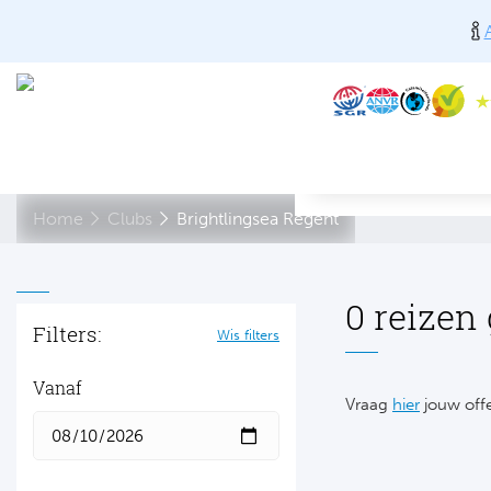
Home
Clubs
Brightlingsea Regent
0 reizen
Filters:
Wis filters
Vanaf
Vraag
hier
jouw offe