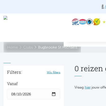
Home
Clubs
Bugbrooke St Michaels
0 reizen
Filters:
Wis filters
Vanaf
Vraag
hier
jouw offe