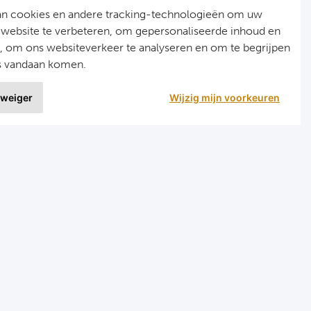
an cookies en andere tracking-technologieën om uw
 website te verbeteren, om gepersonaliseerde inhoud en
n, om ons websiteverkeer te analyseren en om te begrijpen
s vandaan komen.
 weiger
Wijzig mijn voorkeuren
9 uit
1515 ervaringen
r
Programma's
eizen voetbal en darts
Programma Champions League
en FC Barcelona
Programma Premier League