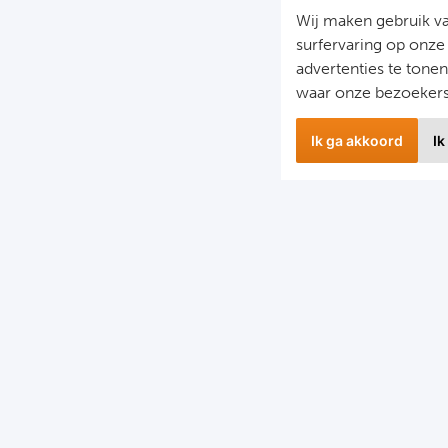
Wij maken gebruik v
surfervaring op onze
advertenties te tone
waar onze bezoeker
Ik ga akkoord
Ik
wsbrief
Snel naa
 hoogte blijven van het laatste nieuws en de mooiste
Combinatier
edingen?
Voetbalreiz