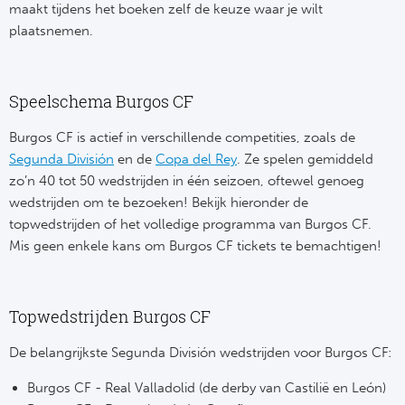
maakt tijdens het boeken zelf de keuze waar je wilt
plaatsnemen.
Frankr
Ma
RC
Lig
Speelschema Burgos CF
Gi
België
Burgos CF is actief in verschillende competities, zoals de
RC
Segunda División
en de
Copa del Rey
. Ze spelen gemiddeld
Jup
zo’n 40 tot 50 wedstrijden in één seizoen, oftewel genoeg
La
wedstrijden om te bezoeken! Bekijk hieronder de
Portu
topwedstrijden of het volledige programma van Burgos CF.
CA
Mis geen enkele kans om Burgos CF tickets te bemachtigen!
Pri
CD
Schot
Topwedstrijden Burgos CF
CD 
De belangrijkste Segunda División wedstrijden voor Burgos CF:
Sco
Co
Burgos CF - Real Valladolid (de derby van Castilië en León)