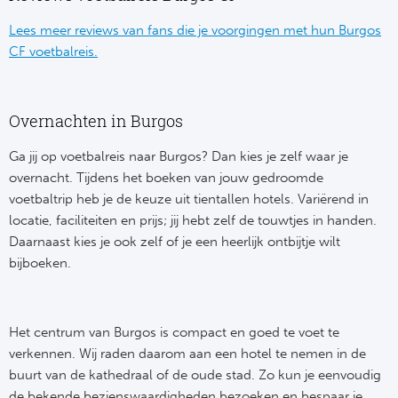
Bo
Ma
Lees meer reviews van fans die je voorgingen met hun Burgos
CF voetbalreis.
Co
SS 
Overnachten in Burgos
Ud
Ga jij op voetbalreis naar Burgos? Dan kies je zelf waar je
overnacht. Tijdens het boeken van jouw gedroomde
To
voetbaltrip heb je de keuze uit tientallen hotels. Variërend in
locatie, faciliteiten en prijs; jij hebt zelf de touwtjes in handen.
Duits
Daarnaast kies je ook zelf of je een heerlijk ontbijtje wilt
bijboeken.
Bo
Ba
Het centrum van Burgos is compact en goed te voet te
verkennen. Wij raden daarom aan een hotel te nemen in de
We
buurt van de kathedraal of de oude stad. Zo kun je eenvoudig
de bekende bezienswaardigheden bezoeken en bespaar je