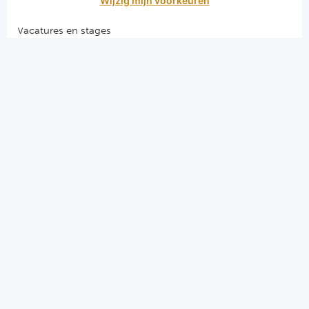
Wijzig mijn voorkeuren
Vacatures en stages
Voetbalgarant regeling
Algemene voorwaarden
Privacy en cookies
El Clasico voetbalreizen
Merseyside voetbalreizen
Derby della Capitale voetbalreizen
Programma's
Programma Champions League
Programma Premier League
Programma La Liga
Programma Bundesliga
Programma Serie A