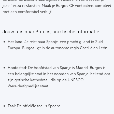
Ba
jezelf extra reiskosten. Maak je Burgos CF voetbalreis compleet
met een comfortabel verblijf!
He
Bo
Jouw reis naar Burgos, praktische informatie
Uni
Het land:
Je reist naar Spanje, een prachtig land in Zuid-
Ha
Europa. Burgos ligt in de autonome regio Castilië en León.
Frankr
Hoofdstad:
De hoofdstad van Spanje is Madrid. Burgos is
een belangrijke stad in het noorden van Spanje, bekend om
Par
zijn gotische kathedraal, die op de UNESCO-
Ol
Werelderfgoedlijst staat.
OG
Taal:
De officiële taal is Spaans.
Portu