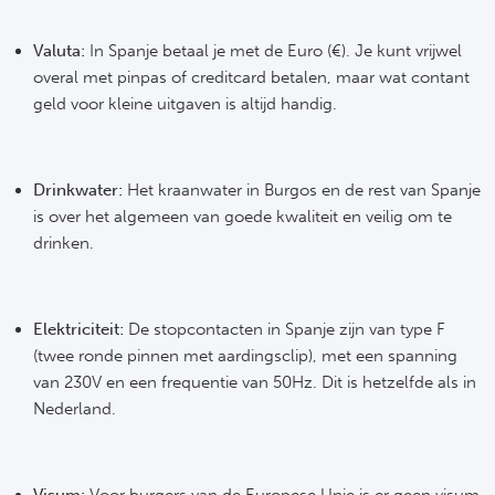
FC
Valuta:
In Spanje betaal je met de Euro (€). Je kunt vrijwel
overal met pinpas of creditcard betalen, maar wat contant
Ben
geld voor kleine uitgaven is altijd handig.
Sp
Drinkwater:
Het kraanwater in Burgos en de rest van Spanje
SC
is over het algemeen van goede kwaliteit en veilig om te
drinken.
Est
Ca
Elektriciteit:
De stopcontacten in Spanje zijn van type F
CD
(twee ronde pinnen met aardingsclip), met een spanning
van 230V en een frequentie van 50Hz. Dit is hetzelfde als in
Nederland.
Schot
Cel