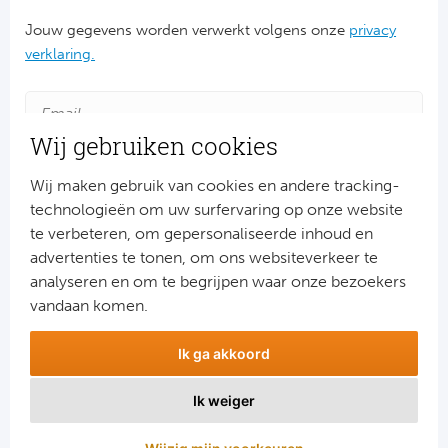
Jouw gegevens worden verwerkt volgens onze
privacy
verklaring.
Wij gebruiken cookies
Wij maken gebruik van cookies en andere tracking-
technologieën om uw surfervaring op onze website
te verbeteren, om gepersonaliseerde inhoud en
advertenties te tonen, om ons websiteverkeer te
Aanmelden
analyseren en om te begrijpen waar onze bezoekers
Snel naar
vandaan komen.
Combinatiereizen voetbal en darts
Ik ga akkoord
Voetbalreizen FC Barcelona
Voetbalreizen Manchester City FC
Ik weiger
Voetbalreizen Manchester United
Voetbalreizen Liverpool FC