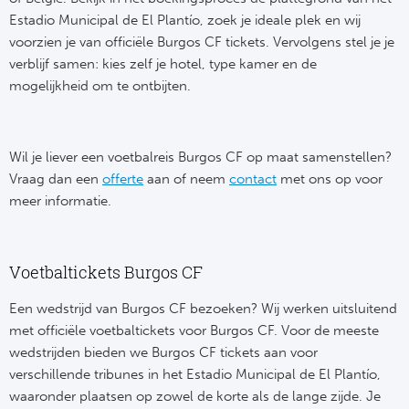
Tr
Bra
So
Estadio Municipal de El Plantío, zoek je ideale plek en wij
Co
voorzien je van officiële Burgos CF tickets. Vervolgens stel je je
Ver
Spanj
verblijf samen: kies zelf je hotel, type kamer en de
Su
mogelijkheid om te ontbijten.
Arg
Rea
Italië
FC
Wil je liever een voetbalreis Burgos CF op maat samenstellen?
Ser
Vraag dan een
offerte
aan of neem
contact
met ons op voor
Atl
meer informatie.
Cop
Val
Duits
Voetbaltickets Burgos CF
Sev
Bu
Een wedstrijd van Burgos CF bezoeken? Wij werken uitsluitend
Rea
met officiële voetbaltickets voor Burgos CF. Voor de meeste
2. 
wedstrijden bieden we Burgos CF tickets aan voor
Ath
verschillende tribunes in het Estadio Municipal de El Plantío,
DF
waaronder plaatsen op zowel de korte als de lange zijde. Je
Rea