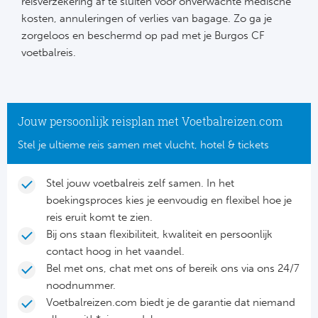
reisverzekering af te sluiten voor onverwachte medische
Ro
kosten, annuleringen of verlies van bagage. Zo ga je
zorgeloos en beschermd op pad met je Burgos CF
KA
voetbalreis.
Ce
Sta
Jouw persoonlijk reisplan met Voetbalreizen.com
Overi
Stel je ultieme reis samen met vlucht, hotel & tickets
FC
Stel jouw voetbalreis zelf samen. In het
boekingsproces kies je eenvoudig en flexibel hoe je
FK 
reis eruit komt te zien.
Bij ons staan flexibiliteit, kwaliteit en persoonlijk
Spa
contact hoog in het vaandel.
Bel met ons, chat met ons of bereik ons via ons 24/7
Ra
noodnummer.
Voetbalreizen.com biedt je de garantie dat niemand
Riv