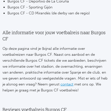
Cel
Turkij
Burgos CF - Deportivo de La Coruña
Burgos CF - Sporting Gijón
Cá
Süp
Burgos CF - CD Mirandés (de derby van de regio)
Italië
Overi
Alle informatie voor jouw voetbalreis naar Burgos
AC
CF
Ch
Op deze pagina vind je (bijna) alle informatie over
Int
Eks
voetbalreizen naar Burgos CF. Naast ons aanbod en de
SS
verschillende Burgos CF tickets die we aanbieden, beschrijven
Oos
we informatie over het stadion, de overnachting, ervaringen
AS
van anderen, praktische informatie over Spanje en de club, en
Sup
we geven antwoord op veelgestelde vragen. Mist er iets of heb
Ju
Sup
je alsnog een vraag? Neem gerust
contact
met ons op. We
helpen je graag met je Burgos CF voetbalreis!
ACF
Lig
At
Bra
Reviews voetbalreis Burgos CF