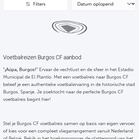
Su
Pr
Filters
Train
Turkij
Voetb
To
Ch
Tra
Schot
Ch
Le
Train
België
Cry
Le
Overi
Tr
Voetbalreizen Burgos CF aanbod
Fu
FA
Tra
De
"¡Aúpa, Burgos!"
Ervaar de vechtlust en de sfeer in het Estadio
Ev
Le
Municipal de El Plantío. Met een voetbalreis naar Burgos CF
Tra
Po
beleef je een authentieke voetbalervaring in de historische stad
Ast
Co
Burgos, Spanje. Je zoektocht naar de perfecte Burgos CF
Tr
Oos
voetbalreis begint hier!
Le
Spanj
Tr
Tsj
Ip
Pri
Stel je Burgos CF voetbalreis samen op basis van eigen vervoer,
Tra
Ser
Qu
of kies voor een compleet vliegarrangement vanuit Nederland
Seg
of België. Bekijk in het boekingsproces de plattegrond van het