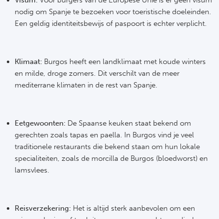
Visum:
Voor burgers van de Europese Unie is er geen visum
Ra
nodig om Spanje te bezoeken voor toeristische doeleinden.
Een geldig identiteitsbewijs of paspoort is echter verplicht.
Ab
Turkij
Klimaat:
Burgos heeft een landklimaat met koude winters
en milde, droge zomers. Dit verschilt van de meer
Bes
mediterrane klimaten in de rest van Spanje.
Fe
Eetgewoonten:
De Spaanse keuken staat bekend om
Gal
gerechten zoals tapas en paella. In Burgos vind je veel
traditionele restaurants die bekend staan om hun lokale
België
specialiteiten, zoals de morcilla de Burgos (bloedworst) en
lamsvlees.
Cl
RS
Reisverzekering:
Het is altijd sterk aanbevolen om een