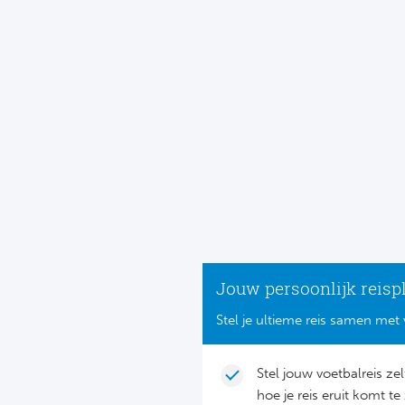
Jouw persoonlijk reisp
Stel je ultieme reis samen met 
Stel jouw voetbalreis ze
hoe je reis eruit komt te 