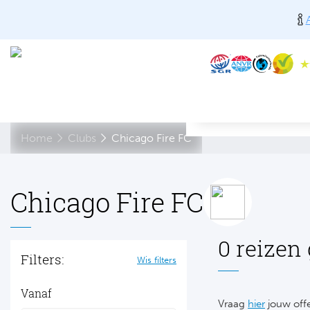
Home
Clubs
Chicago Fire FC
Chicago Fire FC
0 reizen
Filters:
Wis filters
Vanaf
Vraag
hier
jouw offe