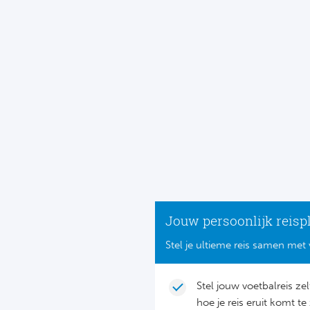
Jouw persoonlijk reisp
Stel je ultieme reis samen met 
Stel jouw voetbalreis ze
hoe je reis eruit komt te 