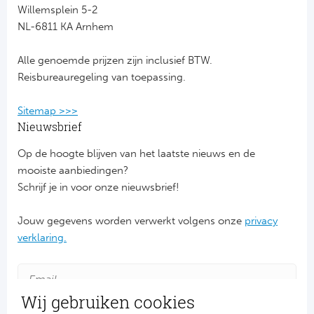
Willemsplein 5-2
NL-6811 KA Arnhem
FC
Alle genoemde prijzen zijn inclusief BTW.
Ben
Reisbureauregeling van toepassing.
Sp
Sitemap >>>
SC
Nieuwsbrief
Op de hoogte blijven van het laatste nieuws en de
Est
mooiste aanbiedingen?
Schrijf je in voor onze nieuwsbrief!
Ca
Jouw gegevens worden verwerkt volgens onze
privacy
CD
verklaring.
Es
Schot
Wij gebruiken cookies