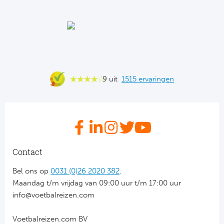
Ba
He
Bo
Uni
9 uit
1515 ervaringen
Ha
Frankr
Par
Contact
Ol
Bel ons op
0031 (0)26 2020 382
.
Maandag t/m vrijdag van 09:00 uur t/m 17:00 uur
OG
info@voetbalreizen.com
Voetbalreizen.com BV
Portu