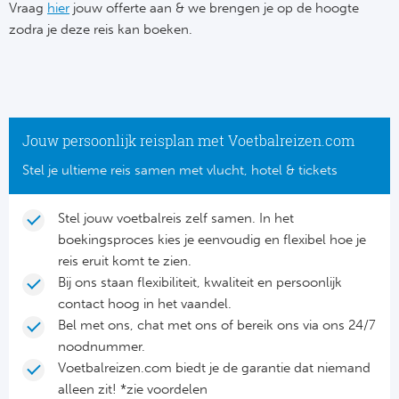
Su
Vraag
hier
jouw offerte aan & we brengen je op de hoogte
Pr
Train
zodra je deze reis kan boeken.
Turkij
Voetb
To
Ch
Tra
Schot
Ch
Le
Train
België
Cry
Le
Jouw persoonlijk reisplan met Voetbalreizen.com
Overi
Tr
Fu
Stel je ultieme reis samen met vlucht, hotel & tickets
FA
Tra
De
Ev
Le
Stel jouw voetbalreis zelf samen. In het
Tra
Po
boekingsproces kies je eenvoudig en flexibel hoe je
Ast
Co
reis eruit komt te zien.
Tr
Oos
Bij ons staan flexibiliteit, kwaliteit en persoonlijk
Le
contact hoog in het vaandel.
Spanj
Tr
Tsj
Bel met ons, chat met ons of bereik ons via ons 24/7
Ip
noodnummer.
Pri
Tra
Ser
Voetbalreizen.com biedt je de garantie dat niemand
Qu
alleen zit! *zie voordelen
Seg