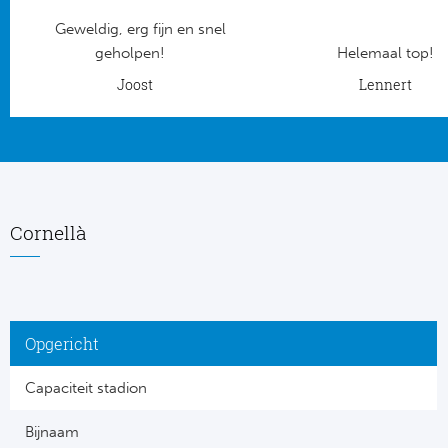
Geweldig, erg fijn en snel
Frankr
Ma
geholpen!
Helemaal top!
RC
Joost
Lennert
Lig
Gi
België
RC
Jup
La
Cornellà
Portu
CA
Pri
CD
Opgericht
Schot
CD 
Capaciteit stadion
Sco
Co
Bijnaam