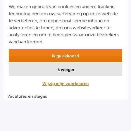
Cel
Wij maken gebruik van cookies en andere tracking-
technologieën om uw surfervaring op onze website
Ra
te verbeteren, om gepersonaliseerde inhoud en
advertenties te tonen, om ons websiteverkeer te
Aanmelden
Ab
analyseren en om te begrijpen waar onze bezoekers
Snel naar
vandaan komen.
Turkij
Combinatiereizen voetbal en darts
Ik ga akkoord
Voetbalreizen FC Barcelona
Bes
Voetbalreizen Manchester City FC
Ik weiger
Voetbalreizen Manchester United
Fe
Voetbalreizen Liverpool FC
Wijzig mijn voorkeuren
Gal
Vacatures en stages
Voetbalgarant regeling
België
Algemene voorwaarden
Cl
Privacy en cookies