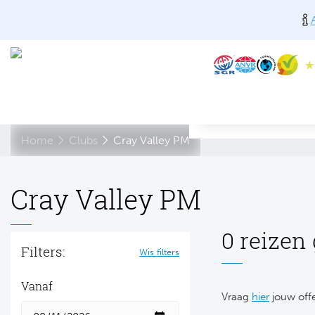
Home
Clubs
Cray Valley PM
Cray Valley PM
0 reizen
Filters:
Wis filters
Vanaf
Vraag
hier
jouw offe