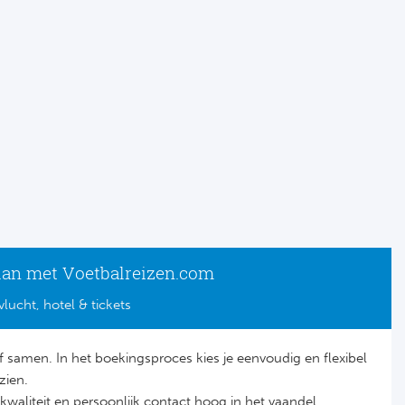
lan met Voetbalreizen.com
vlucht, hotel & tickets
lf samen. In het boekingsproces kies je eenvoudig en flexibel
zien.
it, kwaliteit en persoonlijk contact hoog in het vaandel.