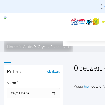
Home
Clubs
Crystal Palace U21
0 reizen
Filters:
Wis filters
Vanaf
Vraag
hier
jouw offe