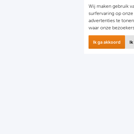
Wij maken gebruik v
surfervaring op onze
advertenties te tone
waar onze bezoeker
Ik ga akkoord
Ik
wsbrief
Snel naa
 hoogte blijven van het laatste nieuws en de mooiste
Combinatier
edingen?
Voetbalreiz