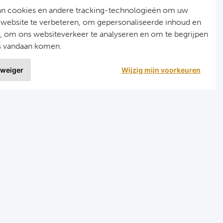
an cookies en andere tracking-technologieën om uw
 website te verbeteren, om gepersonaliseerde inhoud en
n, om ons websiteverkeer te analyseren en om te begrijpen
s vandaan komen.
 weiger
Wijzig mijn voorkeuren
9 uit
1515 ervaringen
r
Programma's
eizen voetbal en darts
Programma Champions League
en FC Barcelona
Programma Premier League