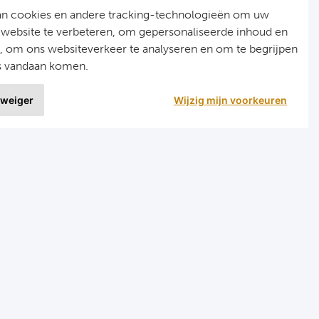
an cookies en andere tracking-technologieën om uw
 website te verbeteren, om gepersonaliseerde inhoud en
n, om ons websiteverkeer te analyseren en om te begrijpen
s vandaan komen.
 weiger
Wijzig mijn voorkeuren
9 uit
1515 ervaringen
r
Programma's
eizen voetbal en darts
Programma Champions League
en FC Barcelona
Programma Premier League