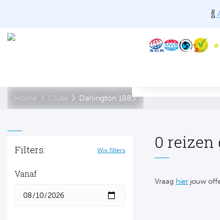
Home
Clubs
Darlington 1883
0 reizen
Filters:
Wis filters
Vanaf
Vraag
hier
jouw offe