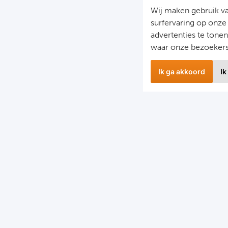
Wij maken gebruik v
surfervaring op onze
advertenties te tone
waar onze bezoeker
Ik ga akkoord
Ik
wsbrief
Snel naa
 hoogte blijven van het laatste nieuws en de mooiste
Combinatier
edingen?
Voetbalreiz