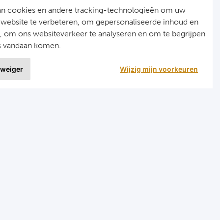
an cookies en andere tracking-technologieën om uw
 website te verbeteren, om gepersonaliseerde inhoud en
n, om ons websiteverkeer te analyseren en om te begrijpen
s vandaan komen.
 weiger
Wijzig mijn voorkeuren
9 uit
1515 ervaringen
r
Programma's
eizen voetbal en darts
Programma Champions League
en FC Barcelona
Programma Premier League