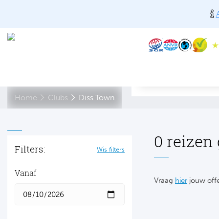
Home
Clubs
Diss Town
0 reizen
Filters:
Wis filters
Vanaf
Vraag
hier
jouw offe