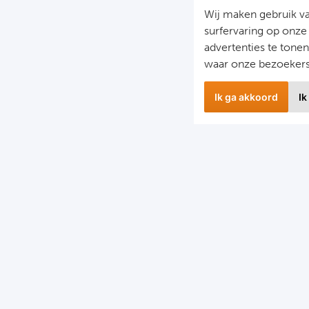
Wij maken gebruik v
surfervaring op onze
advertenties te tone
waar onze bezoeker
Ik ga akkoord
Ik
wsbrief
Snel naa
 hoogte blijven van het laatste nieuws en de mooiste
Combinatier
edingen?
Voetbalreiz