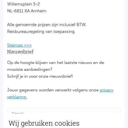
Willemsplein 5-2
NL-6811 KA Arnhem
FC
Alle genoemde prijzen zijn inclusief BTW.
Ben
Reisbureauregeling van toepassing.
Sp
Sitemap >>>
SC
Nieuwsbrief
Op de hoogte blijven van het laatste nieuws en de
Est
mooiste aanbiedingen?
Schrijf je in voor onze nieuwsbrief!
Ca
Jouw gegevens worden verwerkt volgens onze
privacy
CD
verklaring.
Schot
Cel
Wij gebruiken cookies