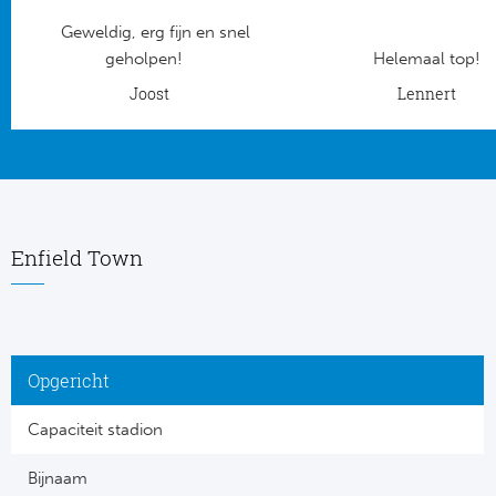
Geweldig, erg fijn en snel
Frankr
Ma
geholpen!
Helemaal top!
RC
Joost
Lennert
Lig
Gi
België
RC
Jup
La
Enfield Town
Portu
CA
Pri
CD
Opgericht
Schot
CD 
Capaciteit stadion
Sco
Co
Bijnaam