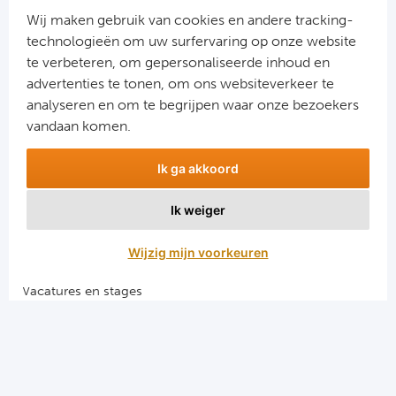
Ra
Wij maken gebruik van cookies en andere tracking-
technologieën om uw surfervaring op onze website
Ab
te verbeteren, om gepersonaliseerde inhoud en
advertenties te tonen, om ons websiteverkeer te
Aanmelden
analyseren en om te begrijpen waar onze bezoekers
Turkij
Snel naar
vandaan komen.
Bes
Combinatiereizen voetbal en darts
Ik ga akkoord
Voetbalreizen FC Barcelona
Fe
Voetbalreizen Manchester City FC
Ik weiger
Voetbalreizen Manchester United
Gal
Voetbalreizen Liverpool FC
Wijzig mijn voorkeuren
België
Vacatures en stages
Voetbalgarant regeling
Cl
Algemene voorwaarden
RS
Privacy en cookies