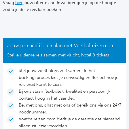
Su
Vraag
hier
jouw offerte aan & we brengen je op de hoogte
Pr
Train
zodra je deze reis kan boeken.
Turkij
Voetb
To
Ch
Tra
Schot
Ch
Le
Train
België
Cry
Le
Jouw persoonlijk reisplan met Voetbalreizen.com
Overi
Tr
Fu
Stel je ultieme reis samen met vlucht, hotel & tickets
FA
Tra
De
Ev
Le
Stel jouw voetbalreis zelf samen. In het
Tra
Po
boekingsproces kies je eenvoudig en flexibel hoe je
Ast
Co
reis eruit komt te zien.
Tr
Oos
Bij ons staan flexibiliteit, kwaliteit en persoonlijk
Le
contact hoog in het vaandel.
Spanj
Tr
Tsj
Bel met ons, chat met ons of bereik ons via ons 24/7
Ip
noodnummer.
Pri
Tra
Ser
Voetbalreizen.com biedt je de garantie dat niemand
Qu
alleen zit! *zie voordelen
Seg