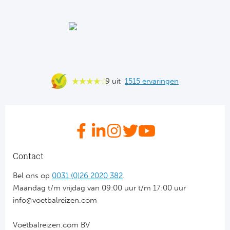
Ba
He
Bo
Uni
9 uit
1515 ervaringen
Ha
Frankr
Par
Contact
Ol
Bel ons op
0031 (0)26 2020 382
.
Maandag t/m vrijdag van 09:00 uur t/m 17:00 uur
OG
info@voetbalreizen.com
Voetbalreizen.com BV
Portu