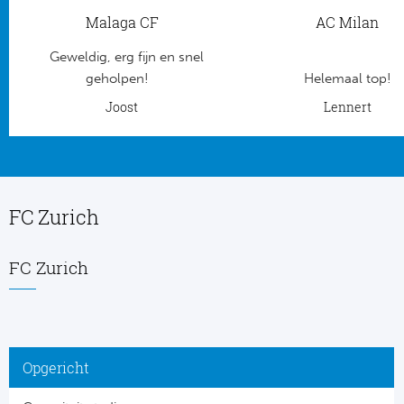
Malaga CF
AC Milan
Frankr
Ma
Geweldig, erg fijn en snel
RC
Lig
geholpen!
Helemaal top!
Joost
Lennert
Gi
België
RC
Jup
La
FC Zurich
Portu
CA
Pri
FC Zurich
CD
Schot
CD 
Sco
Co
Opgericht