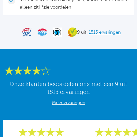
Tr
Bra
So
alleen zit! *zie voordelen
Co
Ver
Spanj
Su
Arg
9 uit
1515 ervaringen
Rea
Italië
FC
Ser
Atl
Cop
Val
Onze klanten beoordelen ons met een 9 uit
Duits
1515 ervaringen
Sev
Meer ervaringen
Bu
Rea
2. 
Ath
DF
Rea