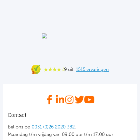
Ba
He
Bo
Uni
Ha
9 uit
1515 ervaringen
Frankr
Par
Ol
Contact
OG
Bel ons op
0031 (0)26 2020 382
.
Maandag t/m vrijdag van 09:00 uur t/m 17:00 uur
Portu