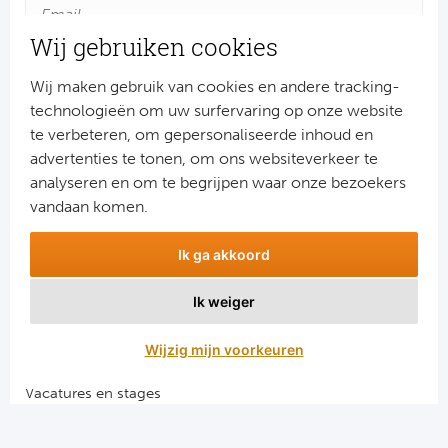
Turkij
Wij gebruiken cookies
Bes
Wij maken gebruik van cookies en andere tracking-
technologieën om uw surfervaring op onze website
Fe
te verbeteren, om gepersonaliseerde inhoud en
advertenties te tonen, om ons websiteverkeer te
Gal
Aanmelden
analyseren en om te begrijpen waar onze bezoekers
Snel naar
vandaan komen.
België
Combinatiereizen voetbal en darts
Ik ga akkoord
Voetbalreizen FC Barcelona
Cl
Voetbalreizen Manchester City FC
Ik weiger
Voetbalreizen Manchester United
RS
Voetbalreizen Liverpool FC
Wijzig mijn voorkeuren
Ro
Vacatures en stages
KA
Voetbalgarant regeling