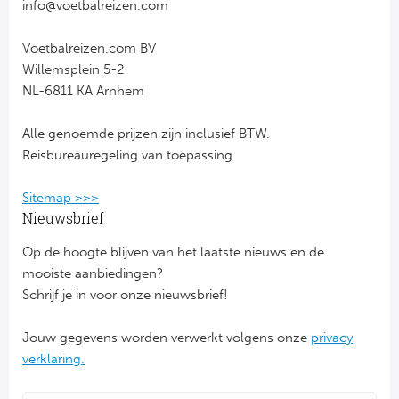
info@voetbalreizen.com
FC
Voetbalreizen.com BV
Willemsplein 5-2
Ben
NL-6811 KA Arnhem
Sp
Alle genoemde prijzen zijn inclusief BTW.
Reisbureauregeling van toepassing.
SC
Sitemap >>>
Est
Nieuwsbrief
Schot
Op de hoogte blijven van het laatste nieuws en de
mooiste aanbiedingen?
Cel
Schrijf je in voor onze nieuwsbrief!
Ra
Jouw gegevens worden verwerkt volgens onze
privacy
verklaring.
Ab