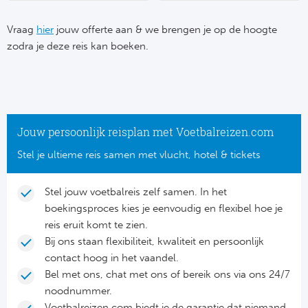
Su
Pr
Train
Turkij
Voetb
Vraag
hier
jouw offerte aan & we brengen je op de hoogte
To
Ch
zodra je deze reis kan boeken.
Tra
Schot
Ch
Le
Train
België
Cry
Le
Overi
Tr
Fu
Jouw persoonlijk reisplan met Voetbalreizen.com
FA
Tra
De
Stel je ultieme reis samen met vlucht, hotel & tickets
Ev
Le
Tra
Po
Ast
Stel jouw voetbalreis zelf samen. In het
Co
boekingsproces kies je eenvoudig en flexibel hoe je
Tr
Oos
Le
reis eruit komt te zien.
Spanj
Bij ons staan flexibiliteit, kwaliteit en persoonlijk
Tr
Tsj
Ip
contact hoog in het vaandel.
Pri
Bel met ons, chat met ons of bereik ons via ons 24/7
Tra
Ser
Qu
noodnummer.
Seg
Voetbalreizen.com biedt je de garantie dat niemand