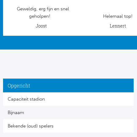
Geweldig, erg fijn en snel
Frankr
Ma
geholpen!
Helemaal top!
RC
Joost
Lennert
Lig
Gi
België
RC
Jup
La
Portu
CA
Opgericht
Pri
CD
Capaciteit stadion
Schot
CD 
Bijnaam
Sco
Co
Bekende (oud) spelers