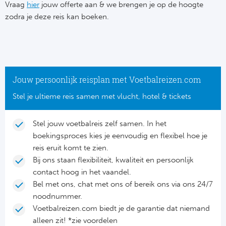
Su
Vraag
hier
jouw offerte aan & we brengen je op de hoogte
Pr
Train
zodra je deze reis kan boeken.
Turkij
Voetb
To
Ch
Tra
Schot
Ch
Le
Train
België
Cry
Le
Jouw persoonlijk reisplan met Voetbalreizen.com
Overi
Tr
Fu
Stel je ultieme reis samen met vlucht, hotel & tickets
FA
Tra
De
Ev
Le
Stel jouw voetbalreis zelf samen. In het
Tra
Po
boekingsproces kies je eenvoudig en flexibel hoe je
Ast
Co
reis eruit komt te zien.
Tr
Oos
Bij ons staan flexibiliteit, kwaliteit en persoonlijk
Le
contact hoog in het vaandel.
Spanj
Tr
Tsj
Bel met ons, chat met ons of bereik ons via ons 24/7
Ip
noodnummer.
Pri
Tra
Ser
Voetbalreizen.com biedt je de garantie dat niemand
Qu
alleen zit! *zie voordelen
Seg