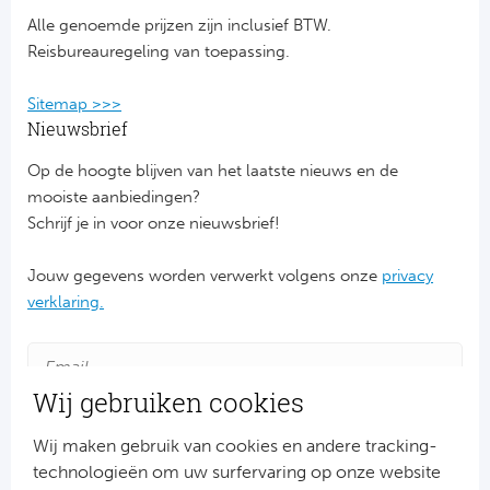
Alle genoemde prijzen zijn inclusief BTW.
FC
Reisbureauregeling van toepassing.
Ben
Sitemap >>>
Nieuwsbrief
Sp
Op de hoogte blijven van het laatste nieuws en de
SC
mooiste aanbiedingen?
Schrijf je in voor onze nieuwsbrief!
Est
Jouw gegevens worden verwerkt volgens onze
privacy
Ca
verklaring.
CD
Wij gebruiken cookies
Es
Wij maken gebruik van cookies en andere tracking-
Schot
technologieën om uw surfervaring op onze website