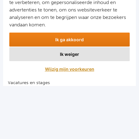
te verbeteren, om gepersonaliseerde inhoud en
Cel
advertenties te tonen, om ons websiteverkeer te
Aanmelden
analyseren en om te begrijpen waar onze bezoekers
Ra
Snel naar
vandaan komen.
Ab
Combinatiereizen voetbal en darts
Ik ga akkoord
Voetbalreizen FC Barcelona
Voetbalreizen Manchester City FC
Turkij
Ik weiger
Voetbalreizen Manchester United
Voetbalreizen Liverpool FC
Bes
Wijzig mijn voorkeuren
Fe
Vacatures en stages
Voetbalgarant regeling
Gal
Algemene voorwaarden
België
Privacy en cookies
Cl
El Clasico voetbalreizen
Merseyside voetbalreizen