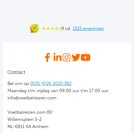
Ba
He
9 uit
1515 ervaringen
Bo
Uni
Ha
Contact
Frankr
Bel ons op
0031 (0)26 2020 382
.
Par
Maandag t/m vrijdag van 09:00 uur t/m 17:00 uur
info@voetbalreizen.com
Ol
Voetbalreizen.com BV
OG
Willemsplein 5-2
NL-6811 KA Arnhem
Portu