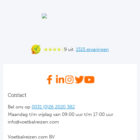
Ba
He
Bo
Uni
9 uit
1515 ervaringen
Ha
Frankr
Par
Contact
Ol
Bel ons op
0031 (0)26 2020 382
.
Maandag t/m vrijdag van 09:00 uur t/m 17:00 uur
OG
info@voetbalreizen.com
Voetbalreizen.com BV
Portu