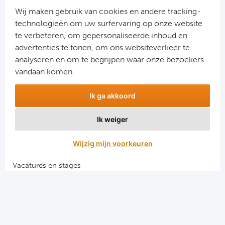
Cel
Wij maken gebruik van cookies en andere tracking-
technologieën om uw surfervaring op onze website
Ra
te verbeteren, om gepersonaliseerde inhoud en
advertenties te tonen, om ons websiteverkeer te
Aanmelden
Ab
analyseren en om te begrijpen waar onze bezoekers
Snel naar
vandaan komen.
Turkij
Combinatiereizen voetbal en darts
Ik ga akkoord
Voetbalreizen FC Barcelona
Bes
Voetbalreizen Manchester City FC
Ik weiger
Voetbalreizen Manchester United
Fe
Voetbalreizen Liverpool FC
Wijzig mijn voorkeuren
Gal
Vacatures en stages
Voetbalgarant regeling
België
Algemene voorwaarden
Cl
Privacy en cookies