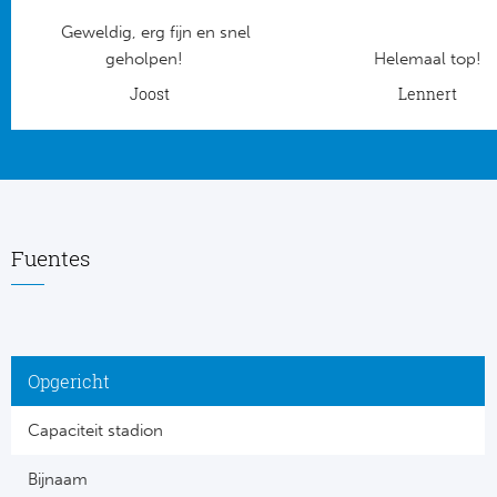
Geweldig, erg fijn en snel
Frankr
Ma
geholpen!
Helemaal top!
RC
Joost
Lennert
Lig
Gi
België
RC
Jup
La
Fuentes
Portu
CA
Pri
CD
Opgericht
Schot
CD 
Capaciteit stadion
Sco
Co
Bijnaam