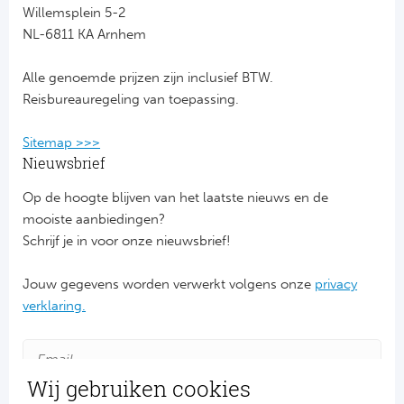
Willemsplein 5-2
NL-6811 KA Arnhem
FC
Alle genoemde prijzen zijn inclusief BTW.
Ben
Reisbureauregeling van toepassing.
Sp
Sitemap >>>
SC
Nieuwsbrief
Op de hoogte blijven van het laatste nieuws en de
Est
mooiste aanbiedingen?
Schrijf je in voor onze nieuwsbrief!
Ca
Jouw gegevens worden verwerkt volgens onze
privacy
CD
verklaring.
Es
Schot
Wij gebruiken cookies