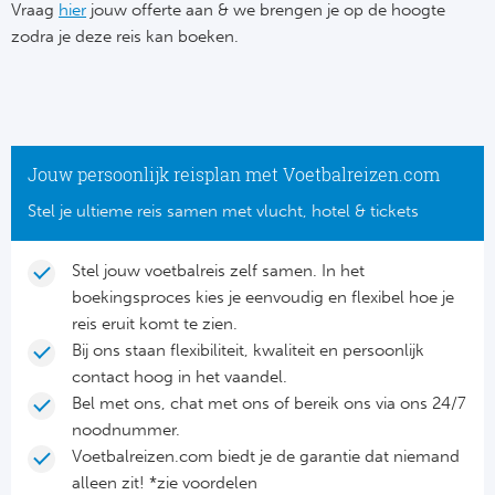
Su
Vraag
hier
jouw offerte aan & we brengen je op de hoogte
Pr
Train
zodra je deze reis kan boeken.
Turkij
Voetb
To
Ch
Tra
Schot
Ch
Le
Train
België
Cry
Le
Jouw persoonlijk reisplan met Voetbalreizen.com
Overi
Tr
Fu
Stel je ultieme reis samen met vlucht, hotel & tickets
FA
Tra
De
Ev
Le
Stel jouw voetbalreis zelf samen. In het
Tra
Po
boekingsproces kies je eenvoudig en flexibel hoe je
Ast
Co
reis eruit komt te zien.
Tr
Oos
Bij ons staan flexibiliteit, kwaliteit en persoonlijk
Le
contact hoog in het vaandel.
Spanj
Tr
Tsj
Bel met ons, chat met ons of bereik ons via ons 24/7
Ip
noodnummer.
Pri
Tra
Ser
Voetbalreizen.com biedt je de garantie dat niemand
Qu
alleen zit! *zie voordelen
Seg